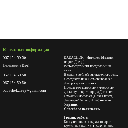
Контактная информация
067 154-50-50
BABACHOK - Интернет-Магазин
(город Днепр).
Перезвонить Вам?
Весь ассортимент представлен на
сайте.
В связи с войной, выставочного зала,
067 154-50-50
а следовательно и самовывоза в г.
067 154-50-50
Днепр -
временно нет
.
Предлагаем адресную курьерскую
babachok.shop@gmail.com
доставку в черте города Днепр или
службами доставки (Новая почта,
Деливери/Delivery Auto)
по всей
Украине.
Спасибо за понимание.
График работы
Консультации и продажа товаров:
Будни
: 07:00–21:00
Сб-Вс
: 09:00–