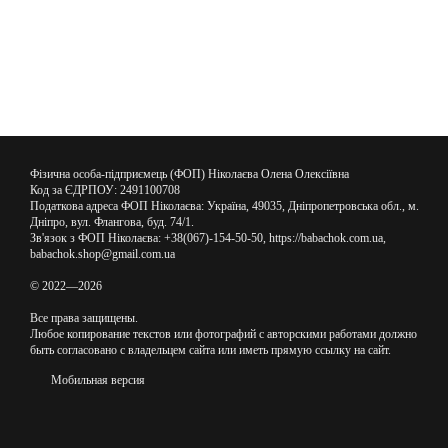
Фізична особа-підприємець (ФОП) Ніколаєва Олена Олексіївна
Код за ЄДРПОУ: 2491100708
Податкова адреса ФОП Ніколаєва: Україна, 49035, Дніпропетровська обл., м.
Дніпро, вул. Флангова, буд. 74/1.
Зв'язок з ФОП Ніколаєва: +38(067)-154-50-50, https://babachok.com.ua,
babachok.shop@gmail.com.ua
© 2022—2026
Все права защищены.
Любое копирование текстов или фотографий с авторскими работами должно
быть согласовано с владельцем сайта или иметь прямую ссылку на сайт.
Мобильная версия