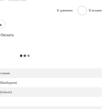
К сравнению
В желания
я
Оплата
ольная
 (Швейцария)
(Geberit)