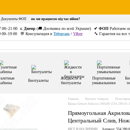
Документы ФОП
як ми працюємо під час війни?
:00–21:00
г. Днепр
(🚚
Доставка по всей Украине
)
✔ ФОП
Работаем о
:00–19:00
💬 Консультация в
Telegram
/
Viber
🔧 Гарантия на все 
уалетные
Жидкости в
Портативные
Би
Биотуалеты
кабины
биотуалеты
умывальники
п
Главная
Каталог товаров
Популярны
Ванна Geberit Selnova 180x80 (554.289.01.1
Прямоугольная Акриловая
Центральный Слив, Нож
НЕТ В НАЛИЧИИ
Артикул: 554.289.0