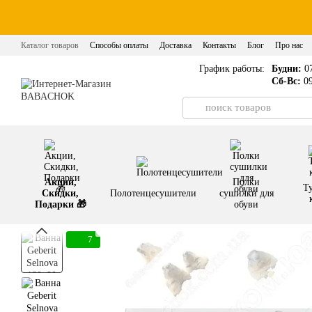
Перейти к основному контенту
Каталог товаров
Способы оплаты
Доставка
Контакты
Блог
Про нас
График работы:
Будни:
07
Сб-Вс:
09
Акции,
Полки
Т
Скидки,
Полотенцесушители
сушилки для
Подарки 🎁
обуви
7