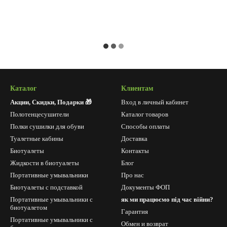
Каталог
Клиентам
Акции, Скидки, Подарки 🎁
Вход в личный кабинет
Полотенцесушители
Каталог товаров
Полки сушилки для обуви
Способы оплаты
Туалетные кабины
Доставка
Биотуалеты
Контакты
Жидкости в биотуалеты
Блог
Портативные умывальники
Про нас
Биотуалеты с подставкой
Документы ФОП
Портативные умывальники с
як ми працюємо під час війни?
биотуалетом
Гарантия
Портативные умывальники с
Обмен и возврат