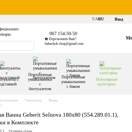
UA
RU
Вход
фициально
067 154-50-50
товары
Мо
☎️ Перезвонить Вам?
babachok.shop@gmail.com
Портативные
Портативные
отуалеты с
умывальники
Популярные
умывальники
одставкой
с
категории
с баком
биотуалетом
е категории
Сантехника
Ванны
)
 Ванна Geberit Selnova 180x80 (554.289.01.1),
ки в Комплекте
1.1
Оставить отзыв