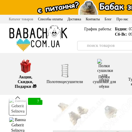
Перейти к основному контенту
Каталог товаров
Способы оплаты
Доставка
Контакты
Блог
Про нас
График работы:
Будни:
07
Сб-Вс:
09
Акции,
Полки
Т
Скидки,
Полотенцесушители
сушилки для
Подарки 🎁
обуви
7