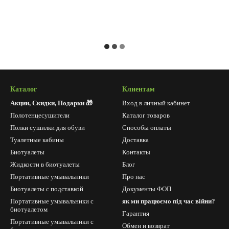
Каталог
Клиентам
Акции, Скидки, Подарки 🎁
Вход в личный кабинет
Полотенцесушители
Каталог товаров
Полки сушилки для обуви
Способы оплаты
Туалетные кабины
Доставка
Биотуалеты
Контакты
Жидкости в биотуалеты
Блог
Портативные умывальники
Про нас
Биотуалеты с подставкой
Документы ФОП
Портативные умывальники с
як ми працюємо під час війни?
биотуалетом
Гарантия
Портативные умывальники с
Обмен и возврат