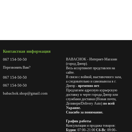
Контактная информация
067 154-50-50
BABACHOK - Интернет-Магазин
(город Днепр).
Перезвонить Вам?
Весь ассортимент представлен на
сайте.
В связи с войной, выставочного зала,
067 154-50-50
а следовательно и самовывоза в г.
067 154-50-50
Днепр -
временно нет
.
Предлагаем адресную курьерскую
babachok.shop@gmail.com
доставку в черте города Днепр или
службами доставки (Новая почта,
Деливери/Delivery Auto)
по всей
Украине.
Спасибо за понимание.
График работы
Консультации и продажа товаров:
Будни
: 07:00–21:00
Сб-Вс
: 09:00–