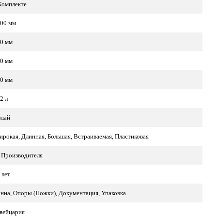
Комплекте
00 мм
0 мм
0 мм
0 мм
2 л
лый
рокая, Длинная, Большая, Встраиваемая, Пластиковая
 Производителя
 лет
нна, Опоры (Ножки), Документация, Упаковка
вейцария