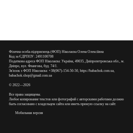
Фізична особа-підприємець (ФОП) Ніколаєва Олена Олексіївна
Код за ЄДРПОУ: 2491100708
Податкова адреса ФОП Ніколаєва: Україна, 49035, Дніпропетровська обл., м.
Дніпро, вул. Флангова, буд. 74/1.
Зв'язок з ФОП Ніколаєва: +38(067)-154-50-50, https://babachok.com.ua,
babachok.shop@gmail.com.ua
© 2022—2026
Все права защищены.
Любое копирование текстов или фотографий с авторскими работами должно
быть согласовано с владельцем сайта или иметь прямую ссылку на сайт.
Мобильная версия