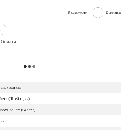
К сравнению
В желания
я
Оплата
ямоугольная
berit (Швейцария)
lnova Square (Geberit)
рил