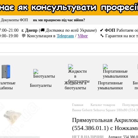
Документы ФОП
як ми працюємо під час війни?
:00–21:00
г. Днепр
(🚚
Доставка по всей Украине
)
✔ ФОП
Работаем о
:00–19:00
💬 Консультация в
Telegram
/
Viber
🔧 Гарантия на все 
уалетные
Жидкости в
Портативные
Би
Биотуалеты
кабины
биотуалеты
умывальники
п
Главная
Каталог товаров
Популярны
Ванна Geberit Selnova Square 180x80 (554.3
Прямоугольная Акриловая
(554.386.01.1) с Ножкам
НЕТ В НАЛИЧИИ
Артикул: 554.386.0