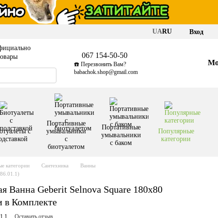
UA
RU
Вход
фициально
067 154-50-50
товары
Мо
☎️ Перезвонить Вам?
babachok.shop@gmail.com
Портативные
Портативные
отуалеты с
умывальники
Популярные
умывальники
одставкой
с
категории
с баком
биотуалетом
е категории
Сантехника
Ванны
86.01.1)
 Ванна Geberit Selnova Square 180x80
и в Комплекте
1.1
Оставить отзыв