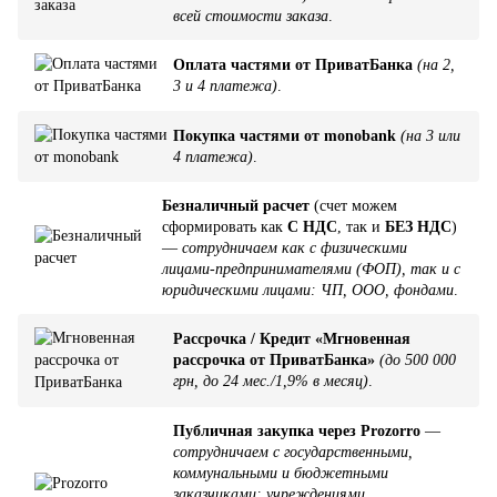
всей стоимости заказа
.
Оплата частями от ПриватБанка
(на 2,
3 и 4 платежа)
.
Покупка частями от monobank
(на 3 или
4 платежа)
.
Безналичный расчет
(счет можем
сформировать как
С НДС
, так и
БЕЗ НДС
)
—
сотрудничаем как с физическими
лицами-предпринимателями (ФОП), так и с
юридическими лицами: ЧП, ООО, фондами
.
Рассрочка / Кредит «Мгновенная
рассрочка от ПриватБанка»
(до 500 000
грн, до 24 мес./1,9% в месяц)
.
Публичная закупка через Prozorro
—
сотрудничаем с государственными,
коммунальными и бюджетными
заказчиками: учреждениями,