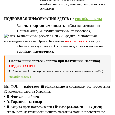
предприятиями, организациями, а также
фондами
.
ПОДРОБНАЯ ИНФОРМАЦИЯ ЗДЕСЬ 👉
способы оплаты
Заказы с вариантами оплаты
: «Оплата частями» от
ПриватБанка, «Покупка частями» от monobank,
Безналичный расчет с НДС и Кредит «Мгновенная
рассрочка от ПриватБанка» —
не участвуют
в акции
«Бесплатная доставка».
Стоимость доставки согласно
тарифам перевозчика.
Наложенный платеж (оплата при получении, наложка) —
НЕДОСТУПЕН
.
❗
Почему мы НЕ отправляем заказы наложенным платежом?
👉
читайте здесь
Мы ФОП —
работаем 💼 официально
и соблюдаем все требования
⚖️ законодательства Украины:
• 🧾 Фискальный чек
;
• 🔧 Гарантия на товар
;
•
🛡️ Защита прав потребителей (
🔄 Возврат/обмен — 14 дней
).
Легальность деятельности нашего магазина можно проверить по