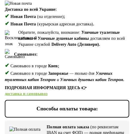
Доставка по всей Украине:
✔
Новая Почта
(на отделение)
;
✔
Новая Почта
(курьерская адресная доставка)
.
Обратите, пожалуйста, внимание:
Уличные туалетные
кабины
и
Уличные душевые кабины
доставляем по всей
Украине службой
Delivery Auto (Деливери).
Самовывоз:
✔
Самовывоз в городе
Киев;
✔
Самовывоз в городе
Запорожье
—
только для
Уличных
туалетных кабин Техпром
и
Уличных душевых кабин Техпром.
ПОДРОБНАЯ ИНФОРМАЦИЯ ЗДЕСЬ 👉
доставка и самовывоз
Способы оплаты товара:
Полная оплата заказа
(по реквизитам
IBAN на счет ФОП) —
полная предоплата