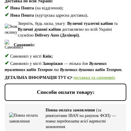
Доставка по всій Україні:
✔
Нова Пошта
(на відділення)
;
✔
Нова Пошта
(кур'єрська адресна доставка)
.
Зверніть, будь ласка, увагу:
Вуличні туалетні кабіни
та
Вуличні душові кабіни
доставляємо по всій Україні
службою
Delivery Auto (Делівері).
Самовивіз:
✔
Самовивіз у місті
Київ;
✔
Самовивіз у місті
Запоріжжя
—
тільки для
Вуличних
туалетних кабін Техпром
та
Вуличних душових кабін Техпром.
ДЕТАЛЬНА ІНФОРМАЦІЯ ТУТ 👉
доставка та самовивіз
Способи оплати товару:
Повна оплата замовлення
(за
реквізитами IBAN на рахунок ФОП) —
повна передоплата всієї вартості
замовлення
.