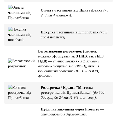
Оплата частинами від ПриватБанка
(на
2, 3 та 4 платежі)
.
Покупка частинами від monobank
(на 3
або 4 платежі)
.
Безготівковий розрахунок
(рахунок
можемо сформувати як
З ПДВ
, так і
БЕЗ
ПДВ
) —
співпрацюємо як з фізичними
особами-підприємцями (ФОП), так і з
юридичними особами: ПП, ТОВ/ТзОВ,
фондами
.
Розстрочка / Кредит "Миттєва
розстрочка від ПриватБанка"
(до 500
000 грн, до 24 міс./1,9% щомісяця)
.
Публічна закупівля через Prozorro
—
співпрацюємо з державними,