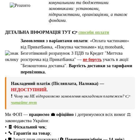
комунальними та бюджетними
замовниками: установами,
підприємствами, організаціями, а також
фондами
.
ДЕТАЛЬНА ІНФОРМАЦІЯ ТУТ 👉
способи оплати
Замовлення з варіантами оплати
: «Оплата частинами»
від ПриватБанка, «Покупка частинами» від monobank,
Безготівковий розрахунок З ПДВ та Кредит "Миттєва
розстрочка від ПриватБанка" —
не беруть
участь в акції
"Безкоштовна доставка".
Вартість доставки за тарифами
перевізника.
Накладений платіж (Післяплата, Наложка) —
НЕДОСТУПНИЙ
.
❗
Чому ми НЕ відправляємо замовлення накладеним платежем?
👉
читайте тут
Ми ФОП —
працюємо 💼 офіційно
і дотримуємося всіх вимог ⚖️
законодавства України:
• 🧾 Фіскальний чек
;
• 🔧 Гарантія на товар
;
•
🛡️ Захист прав споживача (
🔄 Повернення/обмін — 14 днів
).