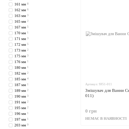
161 мм
8
162 мм
6
163 мм
3
165 мм
2
167 мм
5
170 мм
1
171 мм
3
172 мм
5
173 мм
2
175 мм
3
176 мм
1
180 мм
1
182 мм
2
185 мм
4
Артикул: S951-011
187 мм
1
Змішувач для Ванни Ce
189 мм
2
011)
190 мм
3
191 мм
2
195 мм
2
0 грн
196 мм
1
НЕМАЄ В НАЯВНОСТІ
197 мм
1
203 мм
9