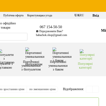
UA
RU
Вхід
Публічна оферта
Користувацька угода
о офіційно
067 154-50-50
і товари
Мі
☎️ Передзвонити Вам?
babachok.shop@gmail.com
Портативні
Портативні
туалети з
Популярні
умивальники
умивальники
дставкою
категорії
з біотуалетом
з баком
по зростанню ціни
по зменшенню ціни
Відображення: