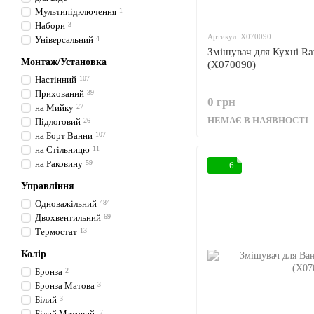
Мультипідключення
1
Набори
3
Артикул: X070090
Універсальний
4
Змішувач для Кухні R
Монтаж/Установка
(X070090)
Настінний
107
Прихований
39
0 грн
на Мийку
27
НЕМАЄ В НАЯВНОСТІ
Підлоговий
26
на Борт Ванни
107
на Стільницю
11
на Раковину
59
6
Управління
Одноважільний
484
Двохвентильний
69
Термостат
13
Колір
Бронза
2
Бронза Матова
3
Білий
3
Білий Матовий
7