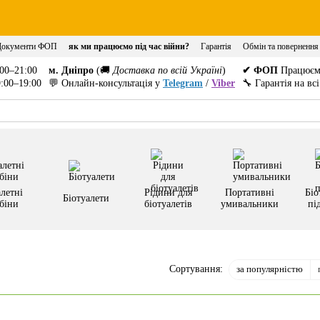
Документи ФОП
як ми працюємо під час війни?
Гарантія
Обмін та повернення
00–21:00
м. Дніпро
(🚚
Доставка по всій Україні
)
✔ ФОП
Працюєм
:00–19:00
💬 Онлайн-консультація у
Telegram
/
Viber
🔧 Гарантія на вс
летні
Рідини для
Портативні
Біо
Біотуалети
біни
біотуалетів
умивальники
пі
за популярністю
Сортування: