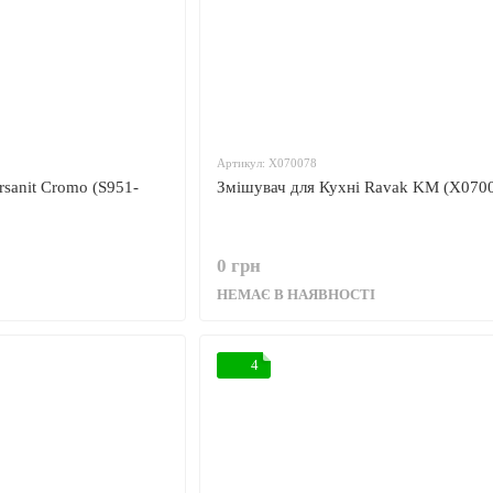
Артикул: X070078
sanit Cromo (S951-
Змішувач для Кухні Ravak KM (X070
0 грн
НЕМАЄ В НАЯВНОСТІ
4