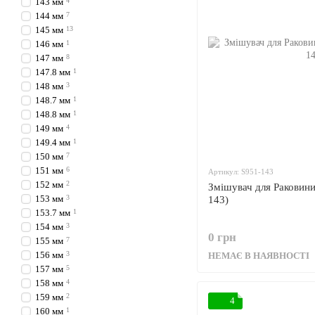
143 мм
4
144 мм
7
145 мм
13
146 мм
1
147 мм
8
147.8 мм
1
148 мм
3
148.7 мм
1
148.8 мм
1
149 мм
4
149.4 мм
1
150 мм
7
151 мм
6
Артикул: S951-143
152 мм
2
Змішувач для Раковини
153 мм
3
143)
153.7 мм
1
154 мм
3
0 грн
155 мм
7
156 мм
3
НЕМАЄ В НАЯВНОСТІ
157 мм
5
158 мм
4
159 мм
2
4
160 мм
1