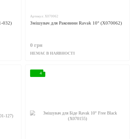
Артикул: X070062
1-032)
Змішувач для Раковини Ravak 10° (X070062)
0 грн
НЕМАЄ В НАЯВНОСТІ
4