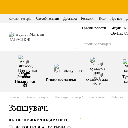
Перейти до основного контенту
Каталог товарів
Способи оплати
Доставка
Контакти
Блог
Про нас
Політика конфіденційності
Графік роботи:
Будні:
07:
Сб-Нд:
09
Акції,
Полиці
Знижки,
Туа
Рушникосушарки
сушарки для
Подарунки
ка
взуття
🎁
Головна
Каталог товарів
Популярні категорії
Сантехніка
Змішувачі
Змішувачі
АКЦІЇ/ЗНИЖКИ/ПОДАРУНКИ
БЕЗКОШТОВНА ДОСТАВКА
300