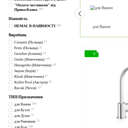
"Оплата частинами" від
ПриватБанка
569
Наявність
НЕМАЄ В НАЯВНОСТІ
569
для Ванни
Виробник
Cersanit (Польща)
55
Ferro (Польща)
22
Genebre (Іспанія)
14
6
Grohe (Німеччина)
118
Hansgrohe (Німеччина)
85
Jaquar (Індія)
9
Kludi (Німеччина)
47
Koller Pool (Австрія)
92
Ravak (Чехія)
127
ТИП/Призначення
для Ванни
200
для Кухні
27
для Душа
71
для Раковини
73
для Біде
190