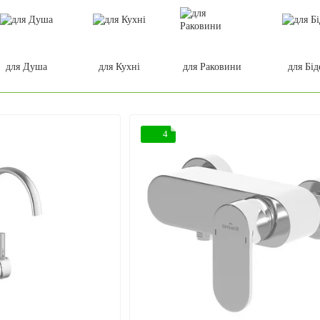
для Душа
для Кухні
для Раковини
для Бід
4