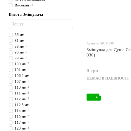
Високий
11
Висота Змішувача
66 мм
1
81 мм
1
Артикул: S951-036
88 мм
1
Змішувач для Душа Cer
96 мм
1
036)
99 мм
1
100 мм
2
101 мм
1
0 грн
106.2 мм
1
НЕМАЄ В НАЯВНОСТІ
107 мм
1
110 мм
2
111 мм
2
4
112 мм
3
112.5 мм
1
114 мм
1
115 мм
2
117 мм
1
120 мм
8