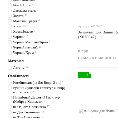
Білий/Хром
7
Дамаська сталь
8
Золото
11
Матовий Графіт
6
Хром
477
Артикул: X070047
Хром/Золото
7
Змішувач для Ванни R
Чорний
15
(X070047)
Чорний Матовий/Хром
3
Чорний матовий
19
0 грн
Чорний/Хром
1
НЕМАЄ В НАЯВНОСТІ
Матеріал
Латунь
566
4
Особливості
Комбіновані (на Дві Води, 2 в 1)
1
Ручний Душовий Гарнітур (Набір)
в Комплекті
29
Гігієнічний Душовий Гарнітур
(Набір) у Комплекті
2
на Одного Споживача
17
на Два Споживача
18
на Три Споживача
1