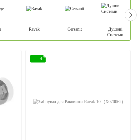
е
Ravak
Cersanit
Душові
Системи
4