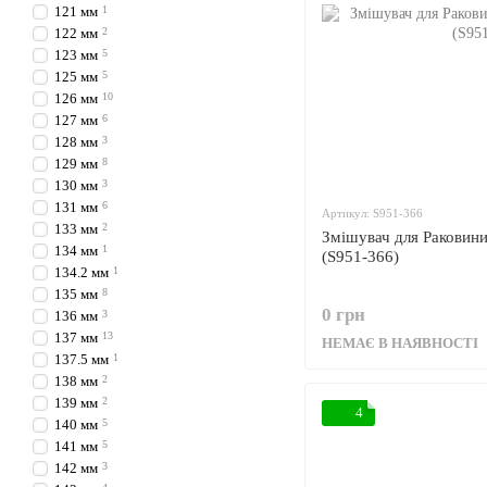
121 мм
1
122 мм
2
123 мм
5
125 мм
5
126 мм
10
127 мм
6
128 мм
3
129 мм
8
130 мм
3
131 мм
6
Артикул: S951-366
133 мм
2
Змішувач для Раковини
134 мм
1
(S951-366)
134.2 мм
1
135 мм
8
0 грн
136 мм
3
137 мм
13
НЕМАЄ В НАЯВНОСТІ
137.5 мм
1
138 мм
2
139 мм
2
4
140 мм
5
141 мм
5
142 мм
3