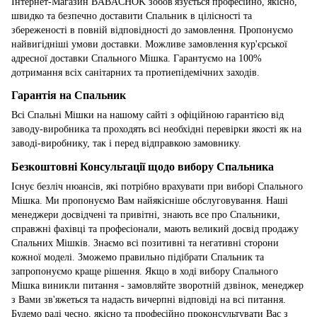
Інтернет-Магазин BABACHOK зобов'язується професійно, якісно,
швидко та безпечно доставити Спальник в цілісності та
збереженості в повній відповідності до замовлення. Пропонуємо
найвигідніші умови доставки. Можливе замовлення кур'єрської
адресної доставки Спального Мішка. Гарантуємо на 100%
дотримання всіх санітарних та протиепідемічних заходів.
Гарантія на Спальник
Всі Спальні Мішки на нашому сайті з офіційною гарантією від
заводу-виробника та проходять всі необхідні перевірки якості як на
заводі-виробнику, так і перед відправкою замовнику.
Безкоштовні Консультації щодо вибору Спальника
Існує безліч нюансів, які потрібно врахувати при виборі Спального
Мішка. Ми пропонуємо Вам найякісніше обслуговування. Наші
менеджери досвідчені та привітні, знають все про Спальники,
справжні фахівці та професіонали, мають великий досвід продажу
Спальних Мішків. Знаємо всі позитивні та негативні сторони
кожної моделі. Зможемо правильно підібрати Спальник та
запропонуємо краще рішення. Якщо в ході вибору Спального
Мішка виникли питання - замовляйте зворотній дзвінок, менеджер
з Вами зв'яжеться та надасть вичерпні відповіді на всі питання.
Будемо раді чесно, якісно та професійно проконсультувати Вас з