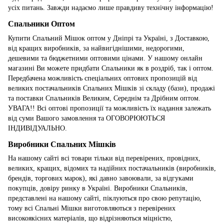
усіх питань. Завжди надаємо лише правдиву технічну інформацію!
Спальники Оптом
Купити Спальний Мішок оптом у Дніпрі та Україні, з Доставкою,
від кращих виробників, за найвигіднішими, недорогими,
дешевими та бюджетними оптовими цінами. У нашому онлайн
магазині Ви можете придбати Спальники як в роздріб, так і оптом.
Передбачена можливість спеціальних оптових пропозицій від
великих постачальників Спальних Мішків зі складу (бази), продажі
та поставки Спальників Великим, Середнім та Дрібним оптом.
УВАГА!! Всі оптові пропозиції та можливість їх надання залежать
від суми Вашого замовлення та ОГОВОРЮЮТЬСЯ
ІНДИВІДУАЛЬНО.
Виробники Спальних Мішків
На нашому сайті всі товари тільки від перевірених, провідних,
великих, кращих, відомих та надійних постачальників (виробників,
брендів, торгових марок), які давно завоювали, за відгуками
покупців, довіру ринку в Україні. Виробники Спальників,
представлені на нашому сайті, піклуються про свою репутацію,
тому всі Спальні Мішки виготовляються з перевірених
високоякісних матеріалів, що відрізняються міцністю,