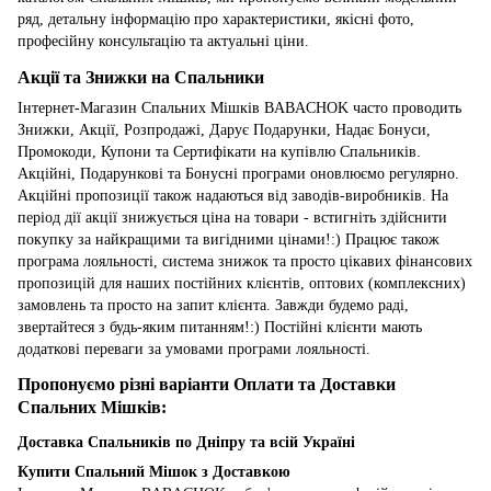
ряд, детальну інформацію про характеристики, якісні фото,
професійну консультацію та актуальні ціни.
Акції та Знижки на Спальники
Інтернет-Магазин Спальних Мішків BABACHOK часто проводить
Знижки, Акції, Розпродажі, Дарує Подарунки, Надає Бонуси,
Промокоди, Купони та Сертифікати на купівлю Спальників.
Акційні, Подарункові та Бонусні програми оновлюємо регулярно.
Акційні пропозиції також надаються від заводів-виробників. На
період дії акції знижується ціна на товари - встигніть здійснити
покупку за найкращими та вигідними цінами!:) Працює також
програма лояльності, система знижок та просто цікавих фінансових
пропозицій для наших постійних клієнтів, оптових (комплексних)
замовлень та просто на запит клієнта. Завжди будемо раді,
звертайтеся з будь-яким питанням!:) Постійні клієнти мають
додаткові переваги за умовами програми лояльності.
Пропонуємо різні варіанти Оплати та Доставки
Спальних Мішків:
Доставка Спальників по Дніпру та всій Україні
Купити Спальний Мішок з Доставкою