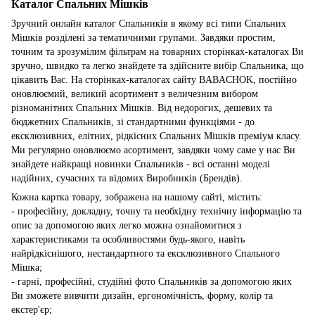
Каталог Спальних Мішків
Зручний онлайн каталог Спальників в якому всі типи Спальних
Мішків розділені за тематичними групами. Завдяки простим,
точним та зрозумілим фільтрам на товарних сторінках-каталогах Ви
зручно, швидко та легко знайдете та здійсните вибір Спальника, що
цікавить Вас. На сторінках-каталогах сайту BABACHOK, постійно
оновлюємий, великий асортимент з величезним вибором
різноманітних Спальних Мішків. Від недорогих, дешевих та
бюджетних Спальників, зі стандартними функціями - до
ексклюзивних, елітних, рідкісних Спальних Мішків преміум класу.
Ми регулярно оновлюємо асортимент, завдяки чому саме у нас Ви
знайдете найкращі новинки Спальників - всі останні моделі
надійних, сучасних та відомих Виробників (Брендів).
Кожна картка товару, зображена на нашому сайті, містить:
- професійну, докладну, точну та необхідну технічну інформацію та
опис за допомогою яких легко можна ознайомитися з
характеристиками та особливостями будь-якого, навіть
найрідкіснішого, нестандартного та ексклюзивного Спального
Мішка;
- гарні, професійні, студійні фото Спальників за допомогою яких
Ви зможете вивчити дизайн, ергономічність, форму, колір та
екстер'єр;