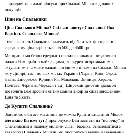
- правдиві та реальні відгуки про Спальні Мішки від наших
покупців.
Ціни на Спальники
Ціна Спального Мішка? Скільки коштує Спальник? Яка
Вартість Спального Мішка?
Точна вартість Спальника залежить від багатьох факторів, в
середньому ціна варіюється від 500 до 4500 грн.
Ми працюємо безпосередньо з постачальниками - це дозволяє
надати Вам прайс з найкращими, конкурентоспроможними,
актуальними та максимально вигідними цінами на Спальні Мішки
як у Дніпрі, так і по всіх містах України (Харків, Київ, Одеса,
Львів, Запоріжжя, Кривий Ріг, Миколаїв, Вінниця, Херсон,
Полтава, Чернігів, Черкаси і т.д). Широкий ціновий діапазон
дозволить Вам зробити оптимальний вибір за співвідношенням
Ціна та Якість.
Де Купити Спальник?
Звичайно, є багато магазинів де можна Купити Спальний Мішок,
але якщо Ви вже тут:)
пропонуємо Вам завітати на "поличку" зі
Спальниками в нашому онлайн-"лігві" Бабачка, ознайомитися з
каталогом Спальних Мішків, ми пропонуємо великий модельний