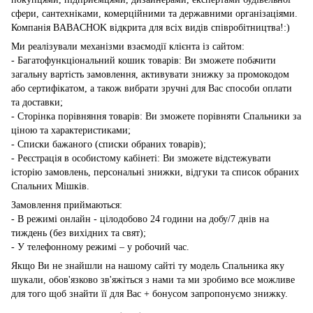
сфери, сантехніками, комерційними та державними організаціями.
Компанія BABACHOK відкрита для всіх видів співробітництва!:)
Ми реалізували механізми взаємодії клієнта із сайтом:
- Багатофункціональний кошик товарів: Ви зможете побачити
загальну вартість замовлення, активувати знижку за промокодом
або сертифікатом, а також вибрати зручні для Вас способи оплати
та доставки;
- Сторінка порівняння товарів: Ви зможете порівняти Спальники за
ціною та характеристиками;
- Списки бажаного (списки обраних товарів);
- Реєстрація в особистому кабінеті: Ви зможете відстежувати
історію замовлень, персональні знижки, відгуки та список обраних
Спальних Мішків.
Замовлення приймаються:
- В режимі онлайн - цілодобово 24 години на добу/7 днів на
тиждень (без вихідних та свят);
- У телефонному режимі – у робочий час.
Якщо Ви не знайшли на нашому сайті ту модель Спальника яку
шукали, обов'язково зв'яжіться з нами та ми зробимо все можливе
для того щоб знайти її для Вас + бонусом запропонуємо знижку.