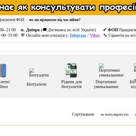
Документи ФОП
як ми працюємо під час війни?
00–21:00
м. Дніпро
(🚚
Доставка по всій Україні
)
✔ ФОП
Працюєм
:00–19:00
💬 Онлайн-консультація у
Telegram
/
Viber
🔧 Гарантія на вс
летні
Рідини для
Портативні
Біо
Біотуалети
біни
біотуалетів
умивальники
пі
за популярністю
Сортування: