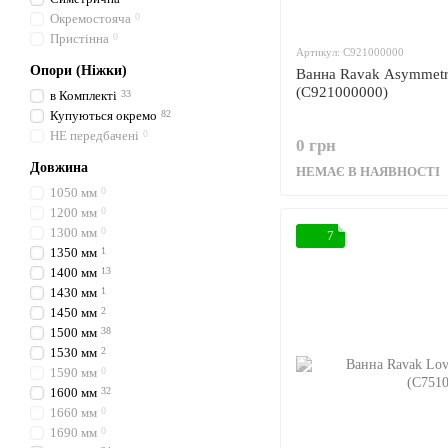
Окремостояча
0
Пристінна
0
Артикул: C921000000
Опори (Ніжки)
Ванна Ravak Asymmetri
(C921000000)
в Комплекті
33
Купуються окремо
82
НЕ передбачені
0
0 грн
Довжина
НЕМАЄ В НАЯВНОСТІ
1050 мм
0
1200 мм
0
1300 мм
0
7
1350 мм
1
1400 мм
13
1430 мм
1
1450 мм
2
1500 мм
38
1530 мм
2
1590 мм
0
1600 мм
32
1660 мм
0
1690 мм
0