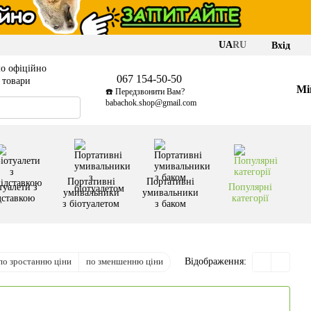
UA
RU
Вхід
о офіційно
067 154-50-50
і товари
Мі
☎️ Передзвонити Вам?
babachok.shop@gmail.com
Портативні
Портативні
туалети з
Популярні
умивальники
умивальники
дставкою
категорії
з біотуалетом
з баком
по зростанню ціни
по зменшенню ціни
Відображення: