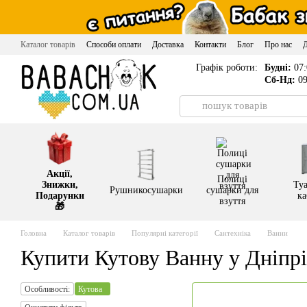
Перейти до основного контенту
Каталог товарів
Способи оплати
Доставка
Контакти
Блог
Про нас
Графік роботи:
Будні:
07:
Сб-Нд:
09
Акції,
Полиці
Знижки,
Туа
Рушникосушарки
сушарки для
Подарунки
ка
взуття
🎁
Головна
Каталог товарів
Популярні категорії
Сантехніка
Ванни
Купити Кутову Ванну у Дніпрі
Особливості:
Кутова