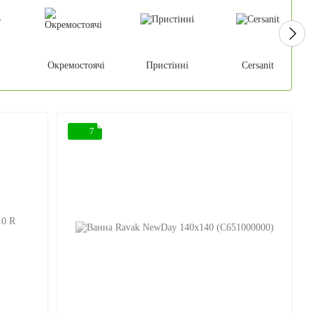
Окремостоячі
Пристінні
Cersanit
7