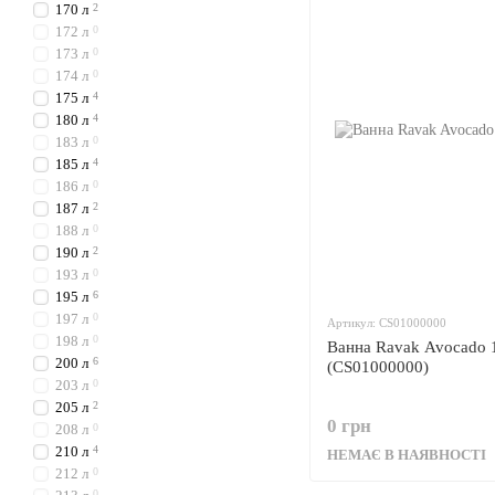
170 л
2
172 л
0
173 л
0
174 л
0
175 л
4
180 л
4
183 л
0
185 л
4
186 л
0
187 л
2
188 л
0
190 л
2
193 л
0
195 л
6
197 л
0
Артикул: CS01000000
198 л
0
Ванна Ravak Avocado 
200 л
6
(CS01000000)
203 л
0
205 л
2
0 грн
208 л
0
210 л
4
НЕМАЄ В НАЯВНОСТІ
212 л
0
0