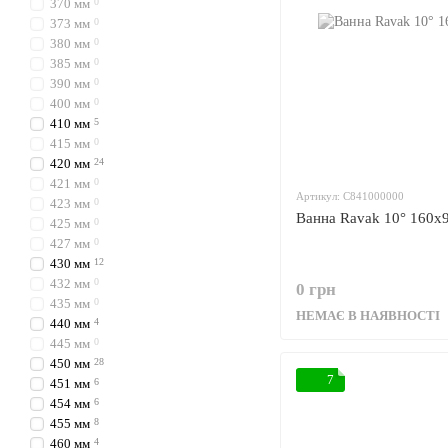
370 мм
0
373 мм
0
380 мм
0
385 мм
0
390 мм
0
400 мм
0
410 мм
5
415 мм
0
420 мм
24
421 мм
0
Артикул: C841000000
423 мм
0
Ванна Ravak 10° 160x
425 мм
0
427 мм
0
430 мм
12
432 мм
0
0 грн
435 мм
0
НЕМАЄ В НАЯВНОСТІ
440 мм
4
445 мм
0
450 мм
28
7
451 мм
6
454 мм
6
455 мм
8
460 мм
4