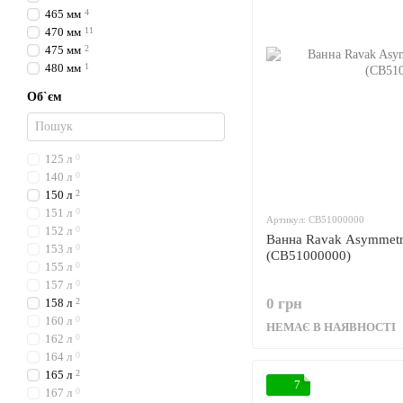
465 мм
4
470 мм
11
475 мм
2
480 мм
1
Об`єм
125 л
0
140 л
0
150 л
2
151 л
0
Артикул: CB51000000
152 л
0
Ванна Ravak Asymmetri
153 л
0
(CB51000000)
155 л
0
157 л
0
0 грн
158 л
2
160 л
0
НЕМАЄ В НАЯВНОСТІ
162 л
0
164 л
0
165 л
2
7
167 л
0