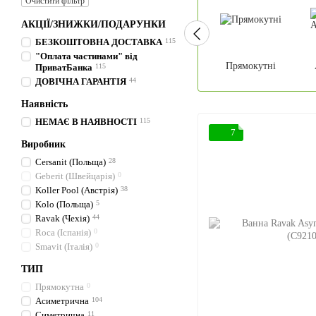
Очистити фільтр
АКЦІЇ/ЗНИЖКИ/ПОДАРУНКИ
БЕЗКОШТОВНА ДОСТАВКА
115
"Оплата частинами" від
Прямокутні
ПриватБанка
115
ДОВІЧНА ГАРАНТІЯ
44
Наявність
НЕМАЄ В НАЯВНОСТІ
115
7
Виробник
Cersanit (Польща)
28
Geberit (Швейцарія)
0
Koller Pool (Австрія)
38
Kolo (Польща)
5
Ravak (Чехія)
44
Roca (Іспанія)
0
Smavit (Італія)
0
ТИП
Прямокутна
0
Асиметрична
104
Симетрична
11