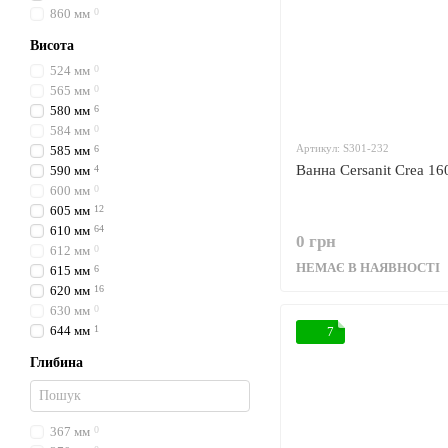
860 мм
0
Висота
524 мм
0
565 мм
0
580 мм
6
584 мм
0
Артикул: S301-232
585 мм
6
Ванна Cersanit Crea 16
590 мм
4
600 мм
0
605 мм
12
610 мм
64
0 грн
612 мм
0
НЕМАЄ В НАЯВНОСТІ
615 мм
6
620 мм
16
630 мм
0
644 мм
1
7
Глибина
367 мм
0