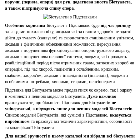
поручні (перила, опори) для рук, додаткова висота Біотуалета,
а також підтримуюча спину опора
.
Особливо корисним
Біотуалет з Підставкою буде
під час догляду
за: людьми похилого віку, людьми які за станом здоров'я не здатні
дійти до туалету (санвузлу) та скористатися стаціонарним унітазом,
людьми з фізичними обмеженнями можливості пересування,
людьми з порушенням функціонування опорно-рухового апарату,
людьми з порушенням нервової системи, людьми, які проходять
реабілітаційний період після отриманих травм, затяжних хвороб чи
операцій, під час хвороб, пацієнтів з ослабленим, крихким,
слабким, здоров'ям, людьми з інвалідністю (інвалідів), людьми з
особливими потребами, хворими, старими, пенсіонерами.
Підставка для Біотуалета може продаватися як окремо, так і одразу
в комплекті з певною моделлю Біотуалета.
Дуже важливо
враховувати те, що більшість Підставок для Біотуалетів
не
універсальні
, а
підходять лише для певних моделей Біотуалетів
.
Список моделей Біотуалетів, які сумісні з Підставкою,
вказується
виробником
та враховує всі технічні характеристики, особливості
та модифікації Біотуалета.
Для вашої зручності в цьому каталозі ми зібрали всі біотуалети