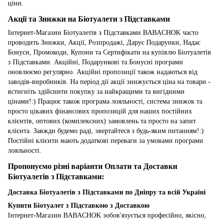
ціни.
Акції та Знижки на Біотуалети з Підставками
Інтернет-Магазин Біотуалетів з Підставками BABACHOK часто
проводить Знижки, Акції, Розпродажі, Дарує Подарунки, Надає
Бонуси, Промокоди, Купони та Сертифікати на купівлю Біотуалетів
з Підставками. Акційні, Подарункові та Бонусні програми
оновлюємо регулярно. Акційні пропозиції також надаються від
заводів-виробників. На період дії акції знижується ціна на товари -
встигніть здійснити покупку за найкращими та вигідними
цінами!:) Працює також програма лояльності, система знижок та
просто цікавих фінансових пропозицій для наших постійних
клієнтів, оптових (комплексних) замовлень та просто на запит
клієнта. Завжди будемо раді, звертайтеся з будь-яким питанням!:)
Постійні клієнти мають додаткові переваги за умовами програми
лояльності.
Пропонуємо різні варіанти Оплати та Доставки
Біотуалетів з Підставками:
Доставка Біотуалетів з Підставками по Дніпру та всій Україні
Купити Біотуалет з Підставкою з Доставкою
Інтернет-Магазин BABACHOK зобов'язується професійно, якісно,