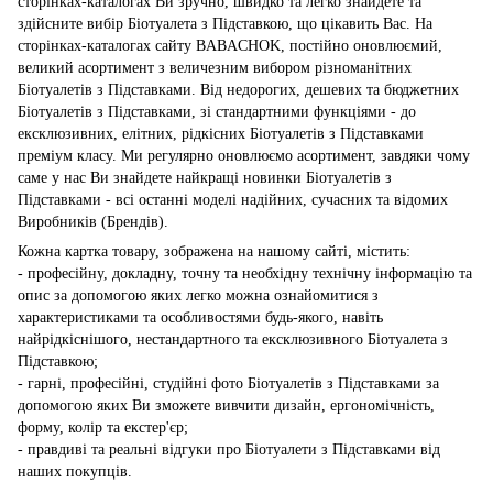
сторінках-каталогах Ви зручно, швидко та легко знайдете та
здійсните вибір Біотуалета з Підставкою, що цікавить Вас. На
сторінках-каталогах сайту BABACHOK, постійно оновлюємий,
великий асортимент з величезним вибором різноманітних
Біотуалетів з Підставками. Від недорогих, дешевих та бюджетних
Біотуалетів з Підставками, зі стандартними функціями - до
ексклюзивних, елітних, рідкісних Біотуалетів з Підставками
преміум класу. Ми регулярно оновлюємо асортимент, завдяки чому
саме у нас Ви знайдете найкращі новинки Біотуалетів з
Підставками - всі останні моделі надійних, сучасних та відомих
Виробників (Брендів).
Кожна картка товару, зображена на нашому сайті, містить:
- професійну, докладну, точну та необхідну технічну інформацію та
опис за допомогою яких легко можна ознайомитися з
характеристиками та особливостями будь-якого, навіть
найрідкіснішого, нестандартного та ексклюзивного Біотуалета з
Підставкою;
- гарні, професійні, студійні фото Біотуалетів з Підставками за
допомогою яких Ви зможете вивчити дизайн, ергономічність,
форму, колір та екстер'єр;
- правдиві та реальні відгуки про Біотуалети з Підставками від
наших покупців.