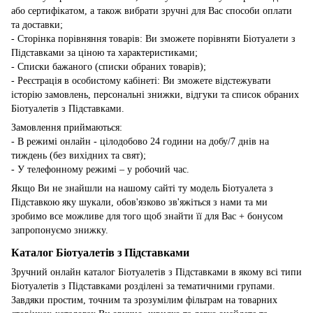
або сертифікатом, а також вибрати зручні для Вас способи оплати
та доставки;
- Сторінка порівняння товарів: Ви зможете порівняти Біотуалети з
Підставками за ціною та характеристиками;
- Списки бажаного (списки обраних товарів);
- Реєстрація в особистому кабінеті: Ви зможете відстежувати
історію замовлень, персональні знижки, відгуки та список обраних
Біотуалетів з Підставками.
Замовлення приймаються:
- В режимі онлайн - цілодобово 24 години на добу/7 днів на
тиждень (без вихідних та свят);
- У телефонному режимі – у робочий час.
Якщо Ви не знайшли на нашому сайті ту модель Біотуалета з
Підставкою яку шукали, обов'язково зв'яжіться з нами та ми
зробимо все можливе для того щоб знайти її для Вас + бонусом
запропонуємо знижку.
Каталог Біотуалетів з Підставками
Зручний онлайн каталог Біотуалетів з Підставками в якому всі типи
Біотуалетів з Підставками розділені за тематичними групами.
Завдяки простим, точним та зрозумілим фільтрам на товарних