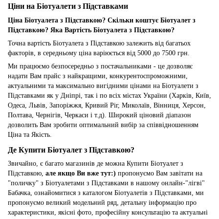
Ціни на Біотуалети з Підставками
Ціна Біотуалета з Підставкою? Скільки коштує Біотуалет з
Підставкою? Яка Вартість Біотуалета з Підставкою?
Точна вартість Біотуалета з Підставкою залежить від багатьох
факторів, в середньому ціна варіюється від 5000 до 7500 грн.
Ми працюємо безпосередньо з постачальниками - це дозволяє
надати Вам прайс з найкращими, конкурентоспроможними,
актуальними та максимально вигідними цінами на Біотуалети з
Підставками як у Дніпрі, так і по всіх містах України (Харків, Київ,
Одеса, Львів, Запоріжжя, Кривий Ріг, Миколаїв, Вінниця, Херсон,
Полтава, Чернігів, Черкаси і т.д). Широкий ціновий діапазон
дозволить Вам зробити оптимальний вибір за співвідношенням
Ціна та Якість.
Де Купити Біотуалет з Підставкою?
Звичайно, є багато магазинів де можна Купити Біотуалет з
Підставкою,
але якщо Ви вже тут:)
пропонуємо Вам завітати на
"поличку" з Біотуалетами з Підставками в нашому онлайн-"лігві"
Бабачка, ознайомитися з каталогом Біотуалетів з Підставками, ми
пропонуємо великий модельний ряд, детальну інформацію про
характеристики, якісні фото, професійну консультацію та актуальні