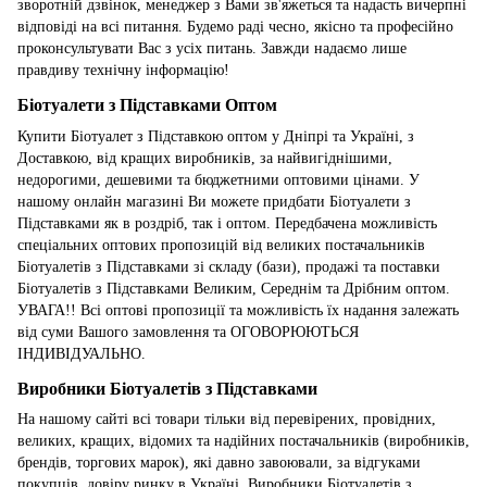
зворотній дзвінок, менеджер з Вами зв'яжеться та надасть вичерпні
відповіді на всі питання. Будемо раді чесно, якісно та професійно
проконсультувати Вас з усіх питань. Завжди надаємо лише
правдиву технічну інформацію!
Біотуалети з Підставками Оптом
Купити Біотуалет з Підставкою оптом у Дніпрі та Україні, з
Доставкою, від кращих виробників, за найвигіднішими,
недорогими, дешевими та бюджетними оптовими цінами. У
нашому онлайн магазині Ви можете придбати Біотуалети з
Підставками як в роздріб, так і оптом. Передбачена можливість
спеціальних оптових пропозицій від великих постачальників
Біотуалетів з Підставками зі складу (бази), продажі та поставки
Біотуалетів з Підставками Великим, Середнім та Дрібним оптом.
УВАГА!! Всі оптові пропозиції та можливість їх надання залежать
від суми Вашого замовлення та ОГОВОРЮЮТЬСЯ
ІНДИВІДУАЛЬНО.
Виробники Біотуалетів з Підставками
На нашому сайті всі товари тільки від перевірених, провідних,
великих, кращих, відомих та надійних постачальників (виробників,
брендів, торгових марок), які давно завоювали, за відгуками
покупців, довіру ринку в Україні. Виробники Біотуалетів з