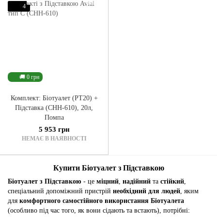
4
🚚 0 грн
Комплект: Біотуалет (PT20) +
Підставка (CHH-610), 20л,
Помпа
5 953 грн
НЕМАЄ В НАЯВНОСТІ
Купити Біотуалет з Підставкою
Біотуалет з Підставкою
- це
міцний
,
надійний
та
стійкий
,
спеціальний допоміжний пристрій
необхідний для людей
, яким
для
комфортного самостійного використання Біотуалета
(особливо під час того, як вони сідають та встають), потрібні: