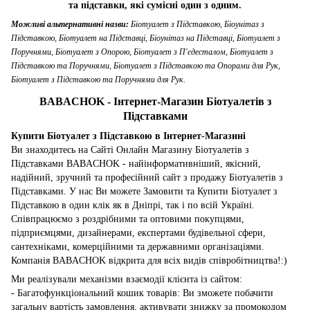
та підставки, які сумісні один з одним.
Можливі альтернативні назви:
Біотуалет з Підставкою, Біоунітаз з
Підставкою, Біотуалет на Підставці, Біоунітаз на Підставці, Біотуалет з
Поручнями, Біотуалет з Опорою, Біотуалет з П'єдесталом, Біотуалет з
Підставкою та Поручнями, Біотуалет з Підставкою та Опорами для Рук,
Біотуалет з Підставкою та Поручнями для Рук.
BABACHOK - Інтернет-Магазин Біотуалетів з
Підставками
Купити Біотуалет з Підставкою в Інтернет-Магазині
Ви знаходитесь на Сайті Онлайн Магазину Біотуалетів з
Підставками BABACHOK - найінформативніший, якісний,
надійний, зручний та професійний сайт з продажу Біотуалетів з
Підставками. У нас Ви можете Замовити та Купити Біотуалет з
Підставкою в один клік як в Дніпрі, так і по всій Україні.
Співпрацюємо з роздрібними та оптовими покупцями,
підприємцями, дизайнерами, експертами будівельної сфери,
сантехніками, комерційними та державними організаціями.
Компанія BABACHOK відкрита для всіх видів співробітництва!:)
Ми реалізували механізми взаємодії клієнта із сайтом:
- Багатофункціональний кошик товарів: Ви зможете побачити
загальну вартість замовлення, активувати знижку за промокодом