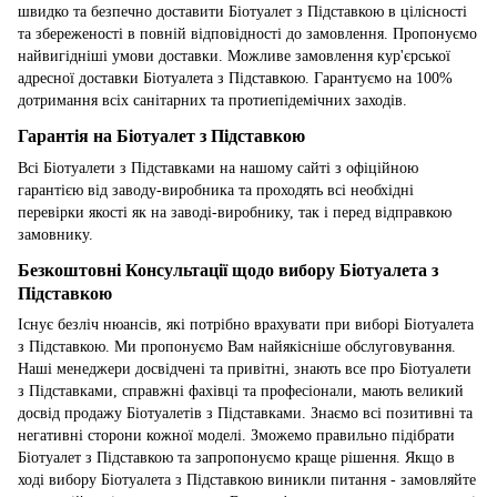
швидко та безпечно доставити Біотуалет з Підставкою в цілісності
та збереженості в повній відповідності до замовлення. Пропонуємо
найвигідніші умови доставки. Можливе замовлення кур'єрської
адресної доставки Біотуалета з Підставкою. Гарантуємо на 100%
дотримання всіх санітарних та протиепідемічних заходів.
Гарантія на Біотуалет з Підставкою
Всі Біотуалети з Підставками на нашому сайті з офіційною
гарантією від заводу-виробника та проходять всі необхідні
перевірки якості як на заводі-виробнику, так і перед відправкою
замовнику.
Безкоштовні Консультації щодо вибору Біотуалета з
Підставкою
Існує безліч нюансів, які потрібно врахувати при виборі Біотуалета
з Підставкою. Ми пропонуємо Вам найякісніше обслуговування.
Наші менеджери досвідчені та привітні, знають все про Біотуалети
з Підставками, справжні фахівці та професіонали, мають великий
досвід продажу Біотуалетів з Підставками. Знаємо всі позитивні та
негативні сторони кожної моделі. Зможемо правильно підібрати
Біотуалет з Підставкою та запропонуємо краще рішення. Якщо в
ході вибору Біотуалета з Підставкою виникли питання - замовляйте