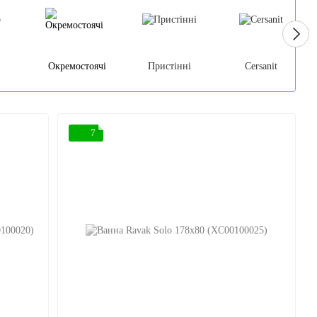
Окремостоячі
Пристінні
Cersanit
7