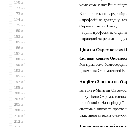
170 л
0
чому саме у нас Ви знайде
172 л
0
Кожна картка товару, зобра
173 л
0
174 л
0
- професійну, докладну, т
175 л
0
Окремостоячих Ванн;
180 л
0
- гарні, професійні, студі
183 л
0
- правдиві та реальні відг
185 л
0
186 л
0
Ціни на Окремостоячі 
187 л
0
Скільки коштує Окремост
188 л
0
Ми працюємо безпосереднь
190 л
0
193 л
0
цінами на Окремостоячі Ва
195 л
0
Акції та Знижки на Ок
197 л
0
198 л
0
Інтернет-Магазин Окремос
200 л
0
на купівлю Окремостоячих 
203 л
0
виробників. На період дії 
205 л
0
система знижок та просто 
208 л
0
раді, звертайтеся з будь-я
210 л
0
212 л
0
Пропонуємо різні варі
0