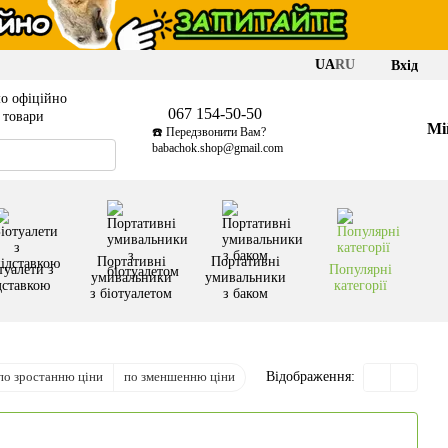
UA
RU
Вхід
о офіційно
067 154-50-50
і товари
Мі
☎️ Передзвонити Вам?
babachok.shop@gmail.com
Портативні
Портативні
туалети з
Популярні
умивальники
умивальники
дставкою
категорії
з біотуалетом
з баком
по зростанню ціни
по зменшенню ціни
Відображення: