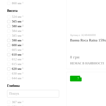
860 мм
0
Висота
524 мм
0
565 мм
2
580 мм
2
584 мм
0
Артикул: A248466000
585 мм
0
Ванна Roca Raina 159
590 мм
1
600 мм
2
605 мм
0
610 мм
2
0 грн
612 мм
0
НЕМАЄ В НАЯВНОСТІ
615 мм
0
620 мм
1
630 мм
0
644 мм
0
7
Глибина
367 мм
0