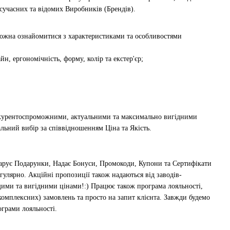
сучасних та відомих Виробників (Брендів).
 можна ознайомитися з характеристиками та особливостями
, ергономічність, форму, колір та екстер'єр;
нкурентоспроможними, актуальними та максимально вигідними
ьний вибір за співвідношенням Ціна та Якість.
рує Подарунки, Надає Бонуси, Промокоди, Купони та Сертифікати
улярно. Акційні пропозиції також надаються від заводів-
ащими та вигідними цінами!:) Працює також програма лояльності,
комплексних) замовлень та просто на запит клієнта. Завжди будемо
ограми лояльності.