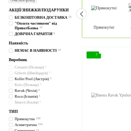
Очистити фільтр
АКЦІЇ/ЗНИЖКИ/ПОДАРУНКИ
БЕЗКОШТОВНА ДОСТАВКА
10
"Оплата частинами" від
Прямокутні
ПриватБанка
10
ДОВІЧНА ГАРАНТІЯ
6
Наявність
НЕМАЄ В НАЯВНОСТІ
10
7
Виробник
Cersanit (Польща)
0
Geberit (Швейцарія)
0
Koller Pool (Австрія)
3
Kolo (Польща)
0
Ravak (Чехія)
6
Roca (Іспанія)
1
Smavit (Італія)
0
ТИП
Прямокутна
190
Асиметрична
104
Симетрична
11