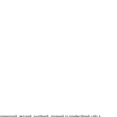
ивніший, якісний, надійний, зручний та професійний сайт
з