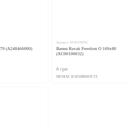
Артикул: XC00100032
x79 (A248466000)
Ванна Ravak Freedom O 169x80
(XC00100032)
0 грн
НЕМАЄ В НАЯВНОСТІ