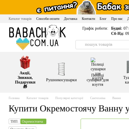
Перейти до основного контенту
Каталог товарів
Способи оплати
Доставка
Контакти
Блог
Про нас
Графік роботи:
Будні:
07:
Сб-Нд:
09
Акції,
Полиці
Знижки,
Туа
Рушникосушарки
сушарки для
Подарунки
ка
взуття
🎁
Головна
Каталог товарів
Популярні категорії
Сантехніка
Ванни
Купити Окремостоячу Ванну у
ТИП:
Окремостояча