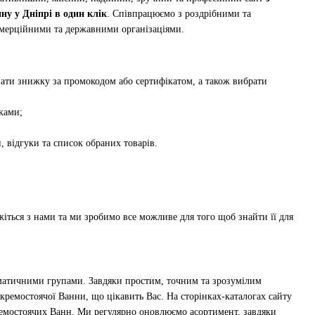
у у Дніпрі в один клік
. Співпрацюємо з роздрібними та
омерційними та державними організаціями.
вати знижку за промокодом або сертифікатом, а також вибрати
ками;
, відгуки та список обраних товарів.
іться з нами та ми зробимо все можливе для того щоб знайти її для
ематичними групами. Завдяки простим, точним та зрозумілим
Окремостоячої Ванни, що цікавить Вас. На сторінках-каталогах сайту
мостоячих Ванн. Ми регулярно оновлюємо асортимент, завдяки