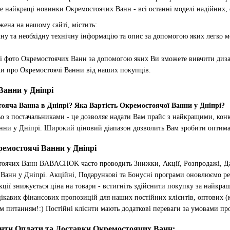
те найкращі новинки Окремостоячих Ванн - всі останні моделі надійних, 
жена на нашому сайті, містить:
очну та необхідну технічну інформацію та опис за допомогою яких легко
йні фото Окремостоячих Ванн за допомогою яких Ви зможете вивчити дизайн
уки про Окремостоячі Ванни від наших покупців.
Ванни у Дніпрі
ояча Ванна в Дніпрі? Яка Вартість Окремостоячої Ванни у Дніпрі?
о з постачальниками - це дозволяє надати Вам прайс з найкращими, ко
нни у Дніпрі. Широкий ціновий діапазон дозволить Вам зробити оптимал
ремостоячі Ванни у Дніпрі
тоячих Ванн BABACHOK часто проводить Знижки, Акції, Розпродажі, Да
Ванн у Дніпрі. Акційні, Подарункові та Бонусні програми оновлюємо рег
акції знижується ціна на товари - встигніть здійснити покупку за найкр
цікавих фінансових пропозицій для наших постійних клієнтів, оптових (
ким питанням!:) Постійні клієнти мають додаткові переваги за умовами пр
анти Оплати та Доставки Окремостоячих Ванн: