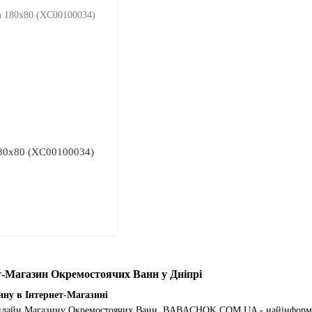
180x80 (XC00100034)
Магазин Окремостоячих Ванн у Дніпрі
ну в Інтернет-Магазині
Онлайн Магазину Окремостоячих Ванн, BABACHOK.COM.UA - найінформат