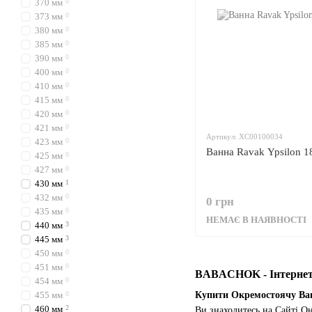
370 мм
0
373 мм
0
380 мм
0
385 мм
0
390 мм
0
400 мм
0
410 мм
0
415 мм
0
420 мм
0
421 мм
0
Артикул: XC00100034
423 мм
0
Ванна Ravak Ypsilon 
425 мм
0
427 мм
0
430 мм
1
432 мм
0
0 грн
435 мм
0
НЕМАЄ В НАЯВНОСТІ
440 мм
3
445 мм
3
450 мм
0
451 мм
0
BABACHOK - Інтернет-
454 мм
0
455 мм
0
Купити Окремостоячу Ван
460 мм
2
Ви знаходитесь на Сайті 