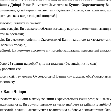
анн у Дніпрі
. У нас Ви можете Замовити та
Купити Окремостоячу Ванн
иємцями, дизайнерами, експертами будівельної сфери, сантехніками, к
а для всіх видів співробітництва!:)
заємодії клієнта із сайтом:
шик товарів: Ви зможете побачити загальну вартість замовлення, активу
ати та доставки;
арів: Ви зможете порівняти Окремостоячі Ванни за ціною та характеристи
 обраних товарів);
кабінеті: Ви зможете відстежувати історію замовлень, персональні знижки
бово 24 години на добу/7 днів на тиждень (без вихідних та свят);
у робочий час.
ому сайті ту модель Окремостоячої Ванни яку шукали, обов'язково зв'яж
мо знижку.
х Ванн Дніпро
ремостоячих Ванн в якому всі типи Окремостоячих Ванн розділені за т
нках-каталогах Ви зручно, швидко та легко знайдете та здійсните вибір 
юємий, великий асортимент з величезним вибором різноманітних Окре