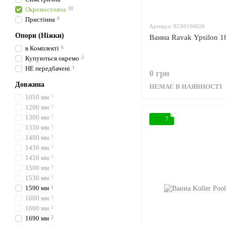
Окремостояча
10
Пристінна
9
Артикул: XC00100026
Опори (Ніжки)
Ванна Ravak Ypsilon 
в Комплекті
6
Купуються окремо
3
НЕ передбачені
1
0 грн
Довжина
НЕМАЄ В НАЯВНОСТІ
1050 мм
0
1200 мм
0
1300 мм
0
7
1350 мм
0
1400 мм
0
1430 мм
0
1450 мм
0
1500 мм
0
1530 мм
0
1590 мм
1
1600 мм
0
1660 мм
0
1690 мм
2