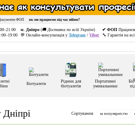
Документи ФОП
як ми працюємо під час війни?
00–21:00
м. Дніпро
(🚚
Доставка по всій Україні
)
✔ ФОП
Працюєм
:00–19:00
💬 Онлайн-консультація у
Telegram
/
Viber
🔧 Гарантія на вс
летні
Рідини для
Портативні
Біо
Біотуалети
біни
біотуалетів
умивальники
пі
 Дніпрі
за популярністю
Сортування: