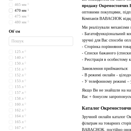
465 мм
0
продажу Окремостоячих В
470 мм
1
оптовими покупцями, підпр
475 мм
0
Компанія BABACHOK відкрит
480 мм
0
Ми реалізували механізми в
Об`єм
- Багатофункціональний ко
зручні для Вас способи опл
- Сторінка порівняння тов
125 л
0
- Списки бажаного (списки
140 л
0
- Реєстрація в особистому 
150 л
0
Замовлення приймаються:
151 л
0
- В режимі онлайн - цілодо
152 л
0
153 л
0
- У телефонному режимі – 
155 л
0
Якщо Ви не знайшли на наш
157 л
0
Вас + бонусом запропонує
158 л
0
160 л
0
Каталог Окремостоячи
162 л
0
164 л
0
Зручний онлайн каталог Ок
165 л
0
фільтрам на товарних сторі
167 л
0
BABACHOK, постійно оновл