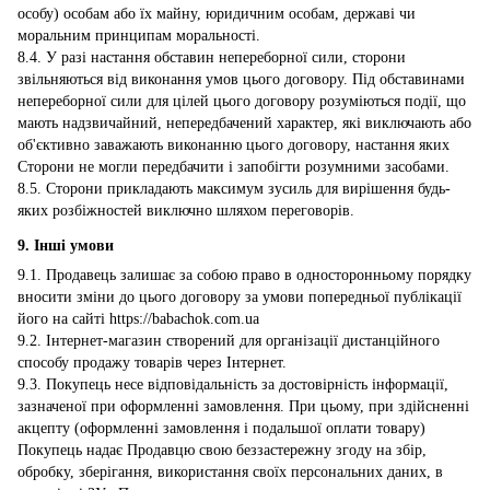
особу) особам або їх майну, юридичним особам, державі чи
моральним принципам моральності.
8.4. У разі настання обставин непереборної сили, сторони
звільняються від виконання умов цього договору. Під обставинами
непереборної сили для цілей цього договору розуміються події, що
мають надзвичайний, непередбачений характер, які виключають або
об'єктивно заважають виконанню цього договору, настання яких
Сторони не могли передбачити і запобігти розумними засобами.
8.5. Сторони прикладають максимум зусиль для вирішення будь-
яких розбіжностей виключно шляхом переговорів.
9. Інші умови
9.1. Продавець залишає за собою право в односторонньому порядку
вносити зміни до цього договору за умови попередньої публікації
його на сайті https://babachok.com.ua
9.2. Інтернет-магазин створений для організації дистанційного
способу продажу товарів через Інтернет.
9.3. Покупець несе відповідальність за достовірність інформації,
зазначеної при оформленні замовлення. При цьому, при здійсненні
акцепту (оформленні замовлення і подальшої оплати товару)
Покупець надає Продавцю свою беззастережну згоду на збір,
обробку, зберігання, використання своїх персональних даних, в