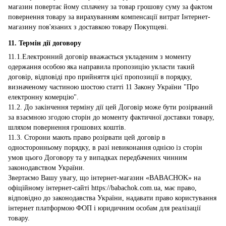
магазин повертає йому сплачену за товар грошову суму за фактом
повернення товару за вирахуванням компенсації витрат Інтернет-
магазину пов'язаних з доставкою товару Покупцеві.
11. Термін дії договору
11.1.Електронний договір вважається укладеним з моменту
одержання особою яка направила пропозицію укласти такий
договір, відповіді про прийняття цієї пропозиції в порядку,
визначеному частиною шостою статті 11 Закону України "Про
електронну комерцію".
11.2. До закінчення терміну дії цей Договір може бути розірваний
за взаємною згодою сторін до моменту фактичної доставки товару,
шляхом повернення грошових коштів.
11.3. Сторони мають право розірвати цей договір в
односторонньому порядку, в разі невиконання однією із сторін
умов цього Договору та у випадках передбачених чинним
законодавством України.
Звертаємо Вашу увагу, що інтернет-магазин «BABACHOK» на
офіційному інтернет-сайті https://babachok.com.ua, має право,
відповідно до законодавства України, надавати право користування
інтернет платформою ФОП і юридичним особам для реалізації
товару.