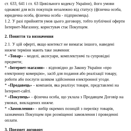
ст. 633, 641 і гл. 63 Цивільного кодексу України), його умови
однакові для всіх покупців незалежно від статусу (фізична особа,
юридична особа, фізична особа - підприємець).
1.2. У разі прийняття умов цього договору, тобто публічної оферти
Інтернет-Магазину, користувач стає Покупцем.
2. Поняття та визначення
2.1. У цій оферті, якщо контекст не вимагає іншого, наведені
нижче терміни мають таке значення:
* «
Товар
» - моделі, аксесуари, комплектуючі та супровідні
предмети;
* «
Інтернет-магазин
» - відповідно до Закону України «про
електронну комерцію», засіб для подання або реалізації товару,
роботи або послуги шляхом здійснення електронної угоди.
* «
Продавець
» - компанія, яка реалізує товари, представлені на
Інтернет-сайті.
* «
Покупець
» - фізична особа, що уклала з Продавцем Договір на
умовах, викладених нижче.
* «
Замовлення
» - вибір окремих позицій з переліку товарів,
зазначених Покупцем при розміщенні замовлення і проведенні
оплати.
3. Предмет договору