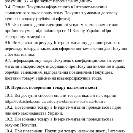
розумінні ЗУ «Про захист персональних даних».
9.4. Оплата Покупцем оформленого в Інтернет-магазині
замовлення означає повну згоду Покупця з умовами договору
купівлі-продажу (публічної оферти)
9.5. Фактичною датою електронної угоди між сторонами є дата
прийняття умов, відповідно до ст. 11 Закону України «Про
електронну комерцію»
9.6. Використання ресурсу Інтернет-магазину для попереднього
перегляду товару, а також для оформлення замовлення для Покупця
є безкоштовним.
9.7. Інформація, яку надає Покупець є конфіденційною. Інтернет-
магазин використовує інформацію про Покупця виключно в цілях
обробки замовлення, відправлення повідомлень Покупцеві,
доставки товару, здійснення взаєморозрахунків тощо.
10. Порядок повернення товару належної якості
10.1. Всі доступні способи оплати товарів вказані на сторінці:
https://babachok.com.ua/usloviya-obmena-i-vozvrata-tovara
10.2. Повернення товару в Інтернет-магазин проводиться згідно
чинного законодавства України.
10.3. Повернення товару в Інтернет-магазин проводиться за
рахунок Покупця.
10.4. При поверненні Покупцем товару належної якості, Інтернет-