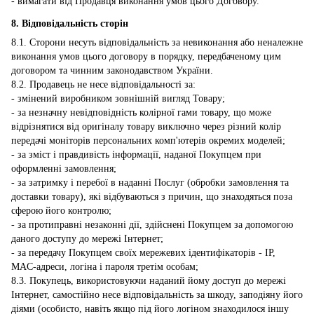
- вимагати від Продавця виконання умов цього Договору.
8. Відповідальність сторін
8.1. Сторони несуть відповідальність за невиконання або неналежне
виконання умов цього договору в порядку, передбаченому цим
договором та чинним законодавством України.
8.2. Продавець не несе відповідальності за:
- змінений виробником зовнішній вигляд Товару;
- за незначну невідповідність колірної гами товару, що може
відрізнятися від оригіналу товару виключно через різний колір
передачі моніторів персональних комп'ютерів окремих моделей;
- за зміст і правдивість інформації, наданої Покупцем при
оформленні замовлення;
- за затримку і перебої в наданні Послуг (обробки замовлення та
доставки товару), які відбуваються з причин, що знаходяться поза
сферою його контролю;
- за протиправні незаконні дії, здійснені Покупцем за допомогою
даного доступу до мережі Інтернет;
- за передачу Покупцем своїх мережевих ідентифікаторів - IP,
MAC-адреси, логіна і пароля третім особам;
8.3. Покупець, використовуючи наданий йому доступ до мережі
Інтернет, самостійно несе відповідальність за шкоду, заподіяну його
діями (особисто, навіть якщо під його логіном знаходилося іншу