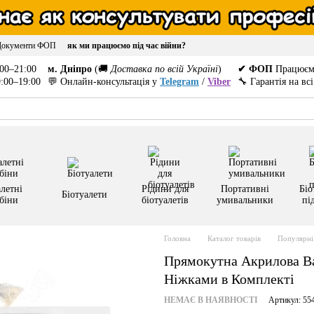
Документи ФОП
як ми працюємо під час війни?
00–21:00
м. Дніпро
(🚚
Доставка по всій Україні
)
✔ ФОП
Працюєм
:00–19:00
💬 Онлайн-консультація у
Telegram
/
Viber
🔧 Гарантія на вс
летні
Рідини для
Портативні
Біо
Біотуалети
біни
біотуалетів
умивальники
пі
Головна
Каталог товарів
Популярні 
Прямокутна Акрилова Ван
Ніжками в Комплекті
НЕМАЄ В НАЯВНОСТІ
Артикул: 554