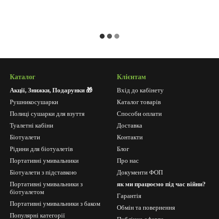
Каталог
Клієнтам
Акції, Знижки, Подарунки 🎁
Вхід до кабінету
Рушникосушарки
Каталог товарів
Полиці сушарки для взуття
Способи оплати
Туалетні кабіни
Доставка
Біотуалети
Контакти
Рідини для біотуалетів
Блог
Портативні умивальники
Про нас
Біотуалети з підставкою
Документи ФОП
Портативні умивальники з
як ми працюємо під час війни?
біотуалетом
Гарантія
Портативні умивальники з баком
Обмін та повернення
Популярні категорії