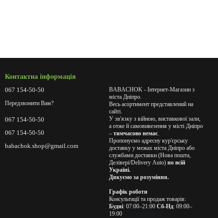
Контактна інформація
067 154-50-50
BABACHOK - Інтернет-Магазин з
міста Дніпро.
Передзвонити Вам?
Весь асортимент представлений на
сайті.
У зв'язку з війною, виставкової зали,
067 154-50-50
а отже й самовивезення у місті Дніпро
067 154-50-50
–
тимчасово немає
.
Пропонуємо адресну кур'єрську
babachok.shop@gmail.com
доставку у межах міста Дніпро або
службами доставки (Нова пошта,
Делівері/Delivery Auto)
по всій
Україні.
Дякуємо за розуміння.
Графік роботи
Консультації та продаж товарів:
Будні
: 07:00–21:00
Сб-Нд
: 09:00–
19:00