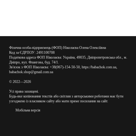
Фізична особа-підприємець (ФОП) Ніколаєва Олена Олексіївна
Код за ЄДРПОУ: 2491100708
Податкова адреса ФОП Ніколаєва: Україна, 49035, Дніпропетровська обл., м.
Дніпро, вул. Флангова, буд. 74/1.
Зв'язок з ФОП Ніколаєва: +38(067)-154-50-50, https://babachok.com.ua,
babachok.shop@gmail.com.ua
© 2022—2026
Усі права захищені.
Будь-яке копіювання текстів або світлин з авторськими роботами має бути
узгоджено із власником сайту або мати пряме посилання на сайт.
Мобільна версія