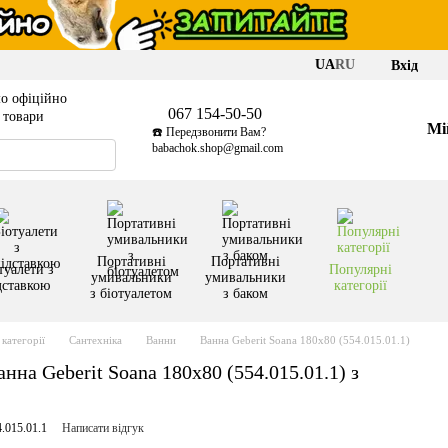
UA
RU
Вхід
о офіційно
067 154-50-50
і товари
Мі
☎️ Передзвонити Вам?
babachok.shop@gmail.com
Портативні
Портативні
туалети з
Популярні
умивальники
умивальники
дставкою
категорії
з біотуалетом
з баком
категорії
Сантехніка
Ванни
Ванна Geberit Soana 180x80 (554.015.01.1)
на Geberit Soana 180x80 (554.015.01.1) з
.015.01.1
Написати відгук