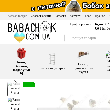
Перейти до основного контенту
Каталог товарів
Способи оплати
Доставка
Контакти
Блог
Про нас
Графік роботи:
Будні:
07:
Сб-Нд:
09
Акції,
Полиці
Знижки,
Туа
Рушникосушарки
сушарки для
Подарунки
ка
взуття
🎁
7