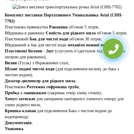
Комплект поставки Портативного Умивальника Avial (CHH-
7702)
:
Пластикова прямокутна
Раковина
об'ємом 5 літрів;
Вбудована в раковину
Ємність для рідкого мила
об'ємом 5 літрів;
Пластиковий
Бак для чистої води
об'ємом 30 літрів;
Вбудований в бак для чистої води
механізм ножної помпи
;
Пластикові Колони - 2шт
(слугують п'єдесталом під раковину та
опорою для раковини);
Вилив
(Гусак) з Нержавіючої сталі;
Шланг подачі чистої води
(для підключення виливу до бака з
чистою водою);
Дозатор-диспенсер для рідкого мила
;
Пластикова
Розтяжна гофрована труба
;
Пробка з ланцюжком
(закриває отвір зливу стоків);
Хомут-затискач
для запирання санітарного зливного отвору для
зливу рідкого мила;
Кришка-клапан
для підключення Бака з чистою водою до
водопроводу;
Документація
;
Упаковка
.