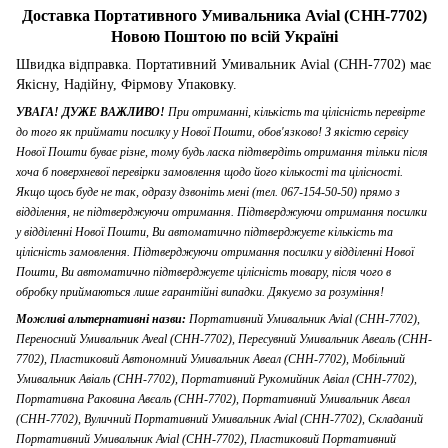
Доставка Портативного Умивальника Avial (CHH-7702)
Новою Поштою по всій Україні
Швидка відправка. Портативний Умивальник Avial (CHH-7702) має
Якісну, Надійну, Фірмову Упаковку.
УВАГА! ДУЖЕ ВАЖЛИВО!
При отриманні, кількість та цілісність перевірте
до того як приймати посилку у Нової Пошти, обов'язково! З якістю сервісу
Нової Пошти буває різне, тому будь ласка підтвердіть отримання тільки після
хоча б поверхневої перевірки замовлення щодо його кількості та цілісності.
Якщо щось буде не так, одразу дзвоніть мені (тел. 067-154-50-50) прямо з
відділення, не підтверджуючи отримання. Підтверджуючи отримання посилки
у відділенні Нової Пошти, Ви автоматично підтверджуєте кількість та
цілісність замовлення. Підтверджуючи отримання посилки у відділенні Нової
Пошти, Ви автоматично підтверджуєте цілісність товару, після чого в
обробку приймаються лише гарантійні випадки. Дякуємо за розуміння!
Можливі альтернативні назви:
Портативний Умивальник Avial (CHH-7702),
Переносний Умивальник Aveal (CHH-7702), Пересувний Умивальник Авеаль (CHH-
7702), Пластиковий Автономний Умивальник Авеал (CHH-7702), Мобільний
Умивальник Авіаль (CHH-7702), Портативний Рукомийник Авіал (CHH-7702),
Портативна Раковина Авєаль (CHH-7702), Портативний Умивальник Авєал
(CHH-7702), Вуличний Портативний Умивальник Avial (CHH-7702), Складаний
Портативний Умивальник Avial (CHH-7702), Пластиковий Портативний