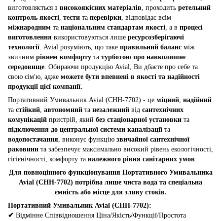
виготовляється з
високоякісних матеріалів
, проходить
ретельний
контроль якості
,
тести
та
перевірки
, відповідає всім
міжнародним
та
національним стандартам якості
, а в
процесі
виготовлення
використовуються лише
ресурсозберігаючі
технології
. Avial розуміють, що таке
правильний баланс
між
звичним
рівнем комфорту
та
турботою про навколишнє
середовище
. Обираючи продукцію Avial, Ви дбаєте про себе та
свою сім'ю, адже
можете бути впевнені в якості та надійності
продукції цієї компанії.
Портативний Умивальник Avial (CHH-7702) - це
міцний
,
надійний
та
стійкий
,
автономний
та
незалежний
від
сантехнічних
комунікацій
пристрій, який
без стаціонарної установки
та
підключення до центральної системи каналізації
та
водопостачання
, виконує функцію
звичайної сантехнічної
раковини
та забезпечує максимально високий рівень екологічності,
гігієнічності, комфорту та
належного рівня санітарних умов
.
Для повноцінного функціонування Портативного Умивальника
Avial (CHH-7702) потрібна лише чиста вода та спеціальна
ємність або місце для зливу стоків.
Портативний Умивальник Avial (CHH-7702):
✔
Відмінне Співвідношення Ціна/Якість/Функції/Простота