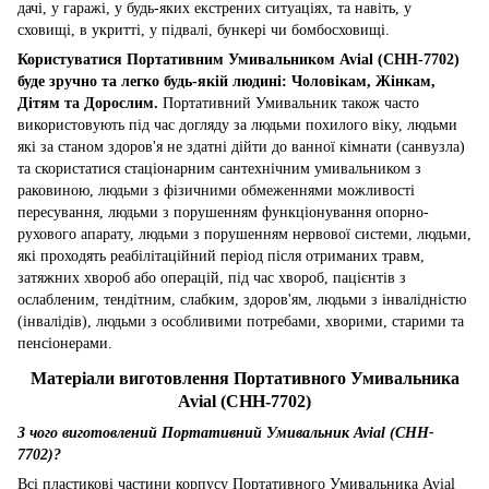
дачі, у гаражі, у будь-яких екстрених ситуаціях, та навіть, у
сховищі, в укритті, у підвалі, бункері чи бомбосховищі.
Користуватися Портативним Умивальником Avial (CHH-7702)
буде зручно та легко будь-якій людині: Чоловікам, Жінкам,
Дітям та Дорослим.
Портативний Умивальник також часто
використовують під час догляду за людьми похилого віку, людьми
які за станом здоров'я не здатні дійти до ванної кімнати (санвузла)
та скористатися стаціонарним сантехнічним умивальником з
раковиною, людьми з фізичними обмеженнями можливості
пересування, людьми з порушенням функціонування опорно-
рухового апарату, людьми з порушенням нервової системи, людьми,
які проходять реабілітаційний період після отриманих травм,
затяжних хвороб або операцій, під час хвороб, пацієнтів з
ослабленим, тендітним, слабким, здоров'ям, людьми з інвалідністю
(інвалідів), людьми з особливими потребами, хворими, старими та
пенсіонерами.
Матеріали виготовлення Портативного Умивальника
Avial (CHH-7702)
З чого виготовлений Портативний Умивальник Avial (CHH-
7702)?
Всі пластикові частини корпусу Портативного Умивальника Avial