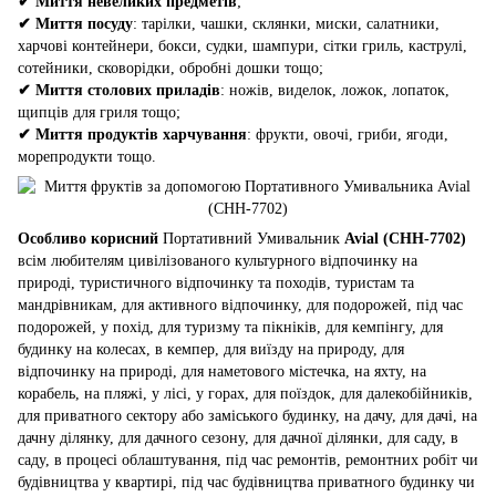
✔
Миття невеликих предметів
;
✔
Миття посуду
: тарілки, чашки, склянки, миски, салатники,
харчові контейнери, бокси, судки, шампури, сітки гриль, каструлі,
сотейники, сковорідки, обробні дошки тощо;
✔
Миття столових приладів
: ножів, виделок, ложок, лопаток,
щипців для гриля тощо;
✔
Миття продуктів харчування
: фрукти, овочі, гриби, ягоди,
морепродукти тощо.
Особливо корисний
Портативний Умивальник
Avial (CHH-7702)
всім любителям цивілізованого культурного відпочинку на
природі, туристичного відпочинку та походів, туристам та
мандрівникам, для активного відпочинку, для подорожей, під час
подорожей, у похід, для туризму та пікніків, для кемпінгу, для
будинку на колесах, в кемпер, для виїзду на природу, для
відпочинку на природі, для наметового містечка, на яхту, на
корабель, на пляжі, у лісі, у горах, для поїздок, для далекобійників,
для приватного сектору або заміського будинку, на дачу, для дачі, на
дачну ділянку, для дачного сезону, для дачної ділянки, для саду, в
саду, в процесі облаштування, під час ремонтів, ремонтних робіт чи
будівництва у квартирі, під час будівництва приватного будинку чи