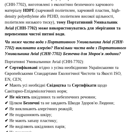
(CHH-7702), виготовлені з екологічно безпечного харчового
матеріалу
HDPE
(харчовий поліетилен, харчовий пластик, high-
density polyethylene або PEHD, поліетилен високої щільності,
поліетилен низького тиску),
тому Портативний Умивальник
Avial (CHH-7702) може використовуватись для зберігання та
перевезення чистої питної води.
Чи може чиста вода з Портативного Умивальника Avial (CHH-
7702) викликати алергію? Наскільки чиста вода з Портативного
Умивальника Avial (CHH-7702) Безпечна для Здоров'я людини?
Портативні Умивальники Avial (CHH-7702):
✔
Сертифіковані
згідно з усіма необхідними Українськими та
Європейськими Стандартами Екологічної Чистоти та Якості ISO,
EN, CEN;
✔
Мають усі необхідні
Свідоцтва
та
Сертифікати
щодо
Санітарно-Епідеміологічних норм;
✔
Не містять
шкідливих та небезпечних речовин;
✔
Цілком
Безпечні
та не завдають Шкоди Здоров'ю Людини;
✔
Не викликають алергічних реакцій;
✔
Не подразнюють шкіру;
✔
Не мають запаху пластику;
✔
Не виділяють шкідливих парів;