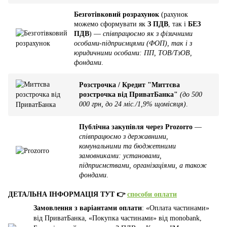
Безготівковий розрахунок
(рахунок
можемо сформувати як
З ПДВ
, так і
БЕЗ
ПДВ
) —
співпрацюємо як з фізичними
особами-підприємцями (ФОП), так і з
юридичними особами: ПП, ТОВ/ТзОВ,
фондами
.
Розстрочка / Кредит "Миттєва
розстрочка від ПриватБанка"
(до 500
000 грн, до 24 міс./1,9% щомісяця)
.
Публічна закупівля через Prozorro
—
співпрацюємо з державними,
комунальними та бюджетними
замовниками: установами,
підприємствами, організаціями, а також
фондами
.
ДЕТАЛЬНА ІНФОРМАЦІЯ ТУТ 👉
способи оплати
Замовлення з варіантами оплати
: «Оплата частинами»
від ПриватБанка, «Покупка частинами» від monobank,