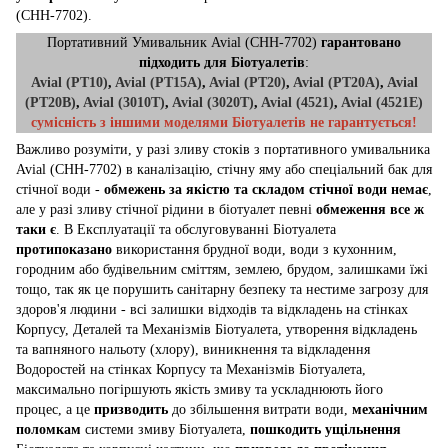
(CHH-7702).
Портативний Умивальник Avial (CHH-7702)
гарантовано
підходить для Біотуалетів
:
Avial (PT10)
,
Avial (PT15A)
,
Avial (PT20)
,
Avial (PT20A)
,
Avial
(PT20B)
,
Avial (3010T)
,
Avial (3020T)
,
Avial (4521)
,
Avial (4521E)
сумісність з іншими моделями Біотуалетів не гарантується!
Важливо розуміти, у разі зливу стоків з портативного умивальника
Avial (CHH-7702) в каналізацію, стічну яму або спеціальний бак для
стічної води -
обмежень за якістю та складом стічної води немає
,
але у разі зливу стічної рідини в біотуалет певні
обмеження все ж
таки є
. В Експлуатації та обслуговуванні Біотуалета
протипоказано
використання брудної води, води з кухонним,
городним або будівельним сміттям, землею, брудом, залишками їжі
тощо, так як це порушить санітарну безпеку та нестиме загрозу для
здоров'я людини - всі залишки відходів та відкладень на стінках
Корпусу, Деталей та Механізмів Біотуалета, утворення відкладень
та вапняного нальоту (хлору), виникнення та відкладення
Водоростей на стінках Корпусу та Механізмів Біотуалета,
максимально погіршують якість змиву та ускладнюють його
процес, а це
призводить
до збільшення витрати води,
механічним
поломкам
системи змиву Біотуалета,
пошкодить ущільнення