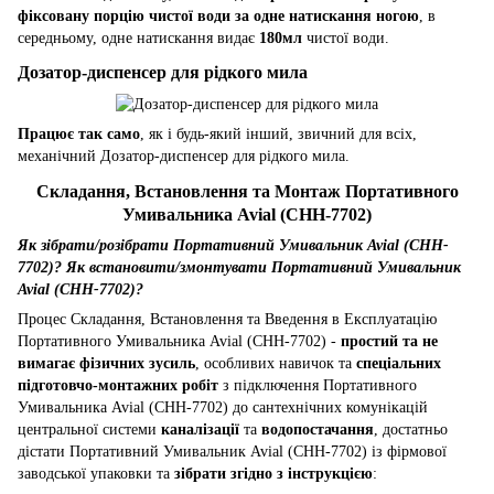
фіксовану порцію чистої води за одне натискання ногою
, в
середньому, одне натискання видає
180мл
чистої води.
Дозатор-диспенсер для рідкого мила
Працює так само
, як і будь-який інший, звичний для всіх,
механічний Дозатор-диспенсер для рідкого мила.
Складання, Встановлення та Монтаж Портативного
Умивальника Avial (CHH-7702)
Як зібрати/розібрати Портативний Умивальник Avial (CHH-
7702)? Як встановити/змонтувати Портативний Умивальник
Avial (CHH-7702)?
Процес Складання, Встановлення та Введення в Експлуатацію
Портативного Умивальника Avial (CHH-7702) -
простий та не
вимагає фізичних зусиль
, особливих навичок та
спеціальних
підготовчо-монтажних робіт
з підключення Портативного
Умивальника Avial (CHH-7702) до сантехнічних комунікацій
центральної системи
каналізації
та
водопостачання
, достатньо
дістати Портативний Умивальник Avial (CHH-7702) із фірмової
заводської упаковки та
зібрати згідно з інструкцією
: