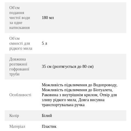
Об'єм
подання
чистої води
180 мл
за одне
натискання
Об'єм
ємності для
5 л
рідкого мила
Довжина
розтяжної
35 см (розтягується до 80 см)
гофрованої
труби
Можливість підключення до Водопроводу,
Можливість підключення до Біотуалета,
Особливості
Раковина з внутрішнім крилом, Отвір для
зливу рідкого мила, Довга висувна
транспортувальна ручка
Колір
Білий
Матеріал
Пластик