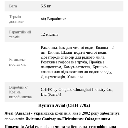
Вага
5.5 кг
Термін
від Виробника
доставки
Гарантійний
12 місяців
термін
Раковина, Бак для чистої води, Колона - 2
шт, Вилив, Шланг подачі чистої води,
Дозатор-диспенсер для рідкого мила,
Комплект
Розтяжна гофрована труба, Пробка з
поставки:
ланцюжком, Хомут-затискач, Кришка-
клапан для підключення до водопроводу,
Документація, Упаковка
Виробник/
CHH® by Qingdao Chuanghui Industry Co.,
Країна
Ltd (Китай)
виробництва
Купити Avial (CHH-7702)
Avial (Авіаль)
-
українська
компанія, яка з 2002 року
забезпечує
споживачів
Якісним Санітарно-Гігієнічним Обладнанням
.
Продукція Avial
екологічно
чиста
та
безпечна
,
сертифікована
,