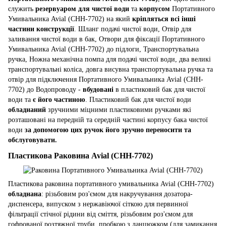
служить
резервуаром для чистої води
та
корпусом
Портативного
Умивальника Avial (CHH-7702) на який
кріпляться всі інші
частини конструкції
. Шланг подачі чистої води, Отвір для
заливання чистої води в бак, Отвори для фіксації Портативного
Умивальника Avial (CHH-7702) до підлоги, Транспортувальна
ручка, Ножна механічна помпа для подачі чистої води, два великі
транспортувальні коліса, довга висувна транспортувальна ручка та
отвір для підключення Портативного Умивальника Avial (CHH-
7702) до Водопроводу -
вбудовані
в пластиковий бак для чистої
води та
є його частиною
. Пластиковий бак для чистої води
обладнаний
зручними міцними пластиковими ручками які
розташовані на передній та середній частині корпусу бака чистої
води
за допомогою цих ручок його зручно переносити та
обслуговувати.
Пластикова Раковина Avial (CHH-7702)
Пластикова раковина портативного умивальника Avial (CHH-7702)
обладнана
: різьбовим роз'ємом для накручування дозатора-
диспенсера, випуском з нержавіючої сіткою для первинної
фільтрації стічної рідини від сміття, різьбовим роз'ємом для
гофрованої розтяжної труби, пробкою з ланцюжком (для замикання