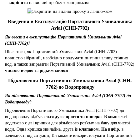
-
закріпити
на виливі пробку з ланцюжком.
Введення в Експлуатацію Портативного Умивальника
Avial (CHH-7702)
Як ввести в експлуатацію Портативний Умивальник Avial
(CHH-7702)?
Після того, як Портативний Умивальник Avial (CHH-7702)
повністю зібраний, необхідно продумати питання зливу стічних
вод, а також заправити Портативний Умивальник Avial (CHH-7702)
чистою водою
та
рідким милом
.
Підключення Портативного Умивальника Avial (CHH-
7702) до Водопроводу
Як підключити Портативний Умивальник Avial (CHH-7702) до
Водопроводу?
Підключення Портативного Умивальника Avial (CHH-7702) до
водопроводу відбувається
дуже просто та швидко
. В комплекті
додатково є дві кришки для різьбового роз'єму на баку для чистої
води. Одна кришка звичайна, друга
із клапаном
.
На вибір
, в
залежності від ситуації, Ви можете використовувати Портативний