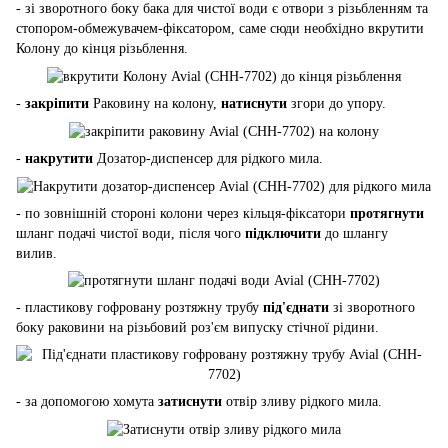
- зі зворотного боку бака для чистої води є отвори з різьбленням та
стопором-обмежувачем-фіксатором, саме сюди необхідно вкрутити
Колону до кінця різьблення.
-
закріпити
Раковину на колону,
натиснути
згори до упору.
-
накрутити
Дозатор-диспенсер для рідкого мила.
- по зовнішній стороні колони через кільця-фіксатори
протягнути
шланг подачі чистої води, після чого
підключити
до шлангу
вилив.
- пластикову гофровану розтяжну трубу
під'єднати
зі зворотного
боку раковини на різьбовий роз'єм випуску стічної рідини.
- за допомогою хомута
затиснути
отвір зливу рідкого мила.