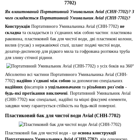
7702)
Як влаштований Портативний Умивальник Avial (CHH-7702)? З
чого складається Портативний Умивальник Avial (CHH-7702)?
Конструкція
Портативного Умивальника Avial (CHH-7702)
не
складна
та складається із з'єднаних між собою частин: пластикова
раковина, пластиковий бак для чистої води, дві пластикові колони,
вилив (гусак) з нержавіючої сталі, шланг подачі чистої води,
дозатор-диспенсер для рідкого мила та гофрована розтяжна труба
для зливу стічної рідини.
Абсолютно всі частини Портативного Умивальника Avial (CHH-
7702)
надійно з'єднані між собою
за допомогою спеціальних
надійних
фіксаторів
з ущільнювачами
та
різьбових роз'ємів
-
будь-які протікання виключені
. Портативний Умивальник Avial
(CHH-7702) має спеціальні, надійні та міцні фіксуючі елементи,
завдяки чому гарантується стійкість на будь-якій поверхні.
Пластиковий бак для чистої води Avial (CHH-7702)
Пластиковий бак для чистої води - це
основа конструкції
Портативного Умивальника Avial (CHH-7702)
, він одночасно