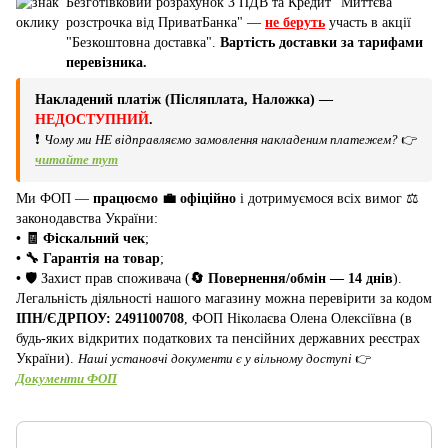
Безготівковий розрахунок З ПДВ та Кредит "Миттєва
розстрочка від ПриватБанка" —
не беруть
участь в акції
"Безкоштовна доставка".
Вартість доставки за тарифами
перевізника.
Накладений платіж (Післяплата, Наложка) —
НЕДОСТУПНИЙ
.
❗
Чому ми НЕ відправляємо замовлення накладеним платежем?
👉
читайте тут
Ми ФОП —
працюємо 💼 офіційно
і дотримуємося всіх вимог ⚖️
законодавства України:
• 🧾 Фіскальний чек
;
• 🔧 Гарантія на товар
;
•
🛡️ Захист прав споживача (
🔄 Повернення/обмін — 14 днів
).
Легальність діяльності нашого магазину можна перевірити за кодом
ІПН/ЄДРПОУ: 2491100708
, ФОП Ніколаєва Олена Олексіївна (в
будь-яких відкритих податкових та пенсійних державних реєстрах
України).
Наші установчі документи є у вільному доступі
👉
Документи ФОП