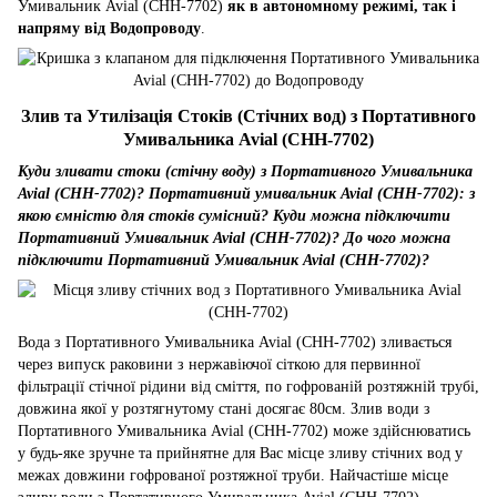
Умивальник Avial (CHH-7702)
як в автономному режимі, так і
напряму від Водопроводу
.
Злив та Утилізація Стоків (Стічних вод) з Портативного
Умивальника Avial (CHH-7702)
Куди зливати стоки (стічну воду) з Портативного Умивальника
Avial (CHH-7702)? Портативний умивальник Avial (CHH-7702): з
якою ємністю для стоків сумісний? Куди можна підключити
Портативний Умивальник Avial (CHH-7702)? До чого можна
підключити Портативний Умивальник Avial (CHH-7702)?
Вода з Портативного Умивальника Avial (CHH-7702) зливається
через випуск раковини з нержавіючої сіткою для первинної
фільтрації стічної рідини від сміття, по гофрованій розтяжній трубі,
довжина якої у розтягнутому стані досягає 80см. Злив води з
Портативного Умивальника Avial (CHH-7702) може здійснюватись
у будь-яке зручне та прийнятне для Вас місце зливу стічних вод у
межах довжини гофрованої розтяжної труби. Найчастіше місце