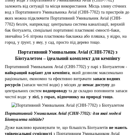
зливу води з Портативного Умивальника Avial (CHH-7702)
залежить від ситуації та місця використання. Місць зливу стічних
вод з Портативного Умивальника Avial (CHH-7702) та пристроїв до
яких можна підключити Портативний Умивальник Avial (CHH-
7702) безліч, наприклад: центральна система каналізації, верхній
бак біотуалета, спеціальні портативні пластикові ємності-баки,
звичайна 5-6 літрова пластикова баклажка або пляшка, у відро, на
город, у ґрунт, у яму, у сад, просто під дерево тощо.
Портативний Умивальник Avial (CHH-7702) з
Біотуалетом – ідеальний комплект для кемпінгу
Портативний Умивальник Avial (CHH-7702) у парі з Біотуалетом -
найкращий варіант для кемпінга
, який дозволяє максимально
раціонально, економно та ефективно витрачати
запаси водних
ресурсів
(запаси чистої води) у місцях де
немає доступу
до
центральних систем
водопроводу
та де складно поповнити запаси
чистої води:
у лісі, у горах, відпочинку на природі тощо.
Портативний Умивальник Avial (CHH-7702): для якої моделі
Біотуалета підійде?
Дуже важливо враховувати те, що більшість Біотуалетів
не мають
універсальної сумісності
з Портативним Умивальником Avial