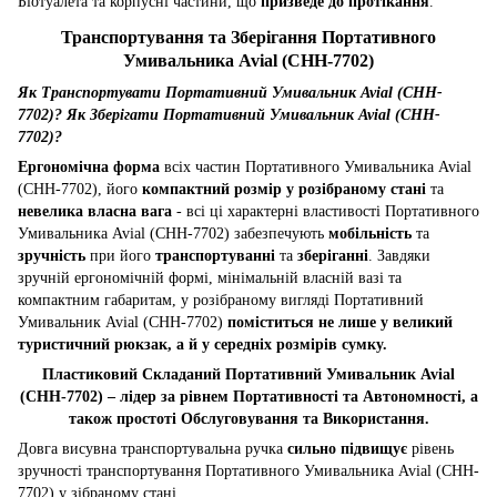
Біотуалета та корпусні частини, що
призведе до протікання
.
Транспортування та Зберігання Портативного
Умивальника Avial (CHH-7702)
Як Транспортувати Портативний Умивальник Avial (CHH-
7702)? Як Зберігати Портативний Умивальник Avial (CHH-
7702)?
Ергономічна форма
всіх частин Портативного Умивальника Avial
(CHH-7702), його
компактний розмір у розібраному стані
та
невелика власна вага
- всі ці характерні властивості Портативного
Умивальника Avial (CHH-7702) забезпечують
мобільність
та
зручність
при його
транспортуванні
та
зберіганні
. Завдяки
зручній ергономічній формі, мінімальній власній вазі та
компактним габаритам, у розібраному вигляді Портативний
Умивальник Avial (CHH-7702)
поміститься не лише у великий
туристичний рюкзак, а й у середніх розмірів сумку.
Пластиковий Складаний Портативний Умивальник Avial
(CHH-7702) – лідер за рівнем Портативності та Автономності, а
також простоті Обслуговування та Використання.
Довга висувна транспортувальна ручка
сильно підвищує
рівень
зручності транспортування Портативного Умивальника Avial (CHH-
7702) у зібраному стані.