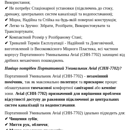
Використання;
✔
Не потребує Стаціонарної установки (підключень до стоку,
дренажу, центральних систем каналізації та водопостачання);
✔
Міцна, Надійна та Стійка на будь-якій поверхні конструкція;
✔
Легко та Зручно: Зібрати, Розібрати, Використовувати та
Транспортувати;
✔
Компактний Розмір у Розібраному Стані;
✔
Тривалий Термін Експлуатації - Надійний та Довговічний,
виготовлений із Високоякісного Міцного Пластика, всі частини
корпусу Портативного Умивальника Avial (CHH-7702) захищені від
дрібних механічних пошкоджень.
Навіщо потрібен Портативний Умивальник Avial (CHH-7702)?
Портативний Умивальник Avial (CHH-7702) -
незамінний
помічник
, так як максимально
полегшує
та
прискорює
процес
облаштування
тимчасової
комфортної
санітарної
або
кемпінг
зони.
Avial (CHH-7702) призначений для вирішення проблеми
відсутності доступу до раковини підключеної до центральних
систем каналізації та водопостачання
.
Портативний Умивальник Avial (CHH-7702) ідеально підходить для:
✔
Чищення зубів
;
✔
Миття рук, обличчя
;