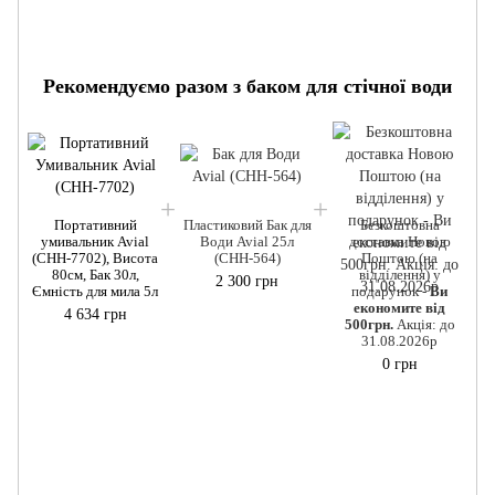
Рекомендуємо разом з баком для стічної води
Портативний
Пластиковий Бак для
Безкоштовна
умивальник Avial
Води Avial 25л
доставка Новою
(CHH-7702), Висота
(CHH-564)
Поштою (на
80см, Бак 30л,
відділення) у
2 300 грн
Ємність для мила 5л
подарунок -
Ви
економите від
4 634 грн
500грн.
Акція: до
31.08.2026р
0 грн