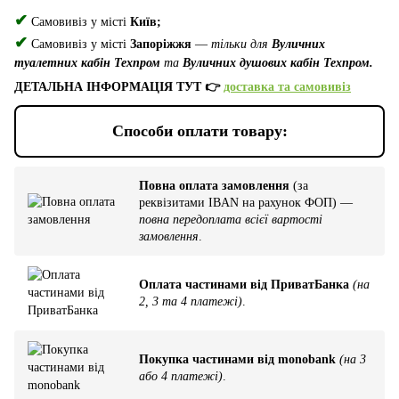
✔
Самовивіз у місті
Київ;
✔
Самовивіз у місті
Запоріжжя
—
тільки для
Вуличних
туалетних кабін Техпром
та
Вуличних душових кабін Техпром.
ДЕТАЛЬНА ІНФОРМАЦІЯ ТУТ 👉
доставка та самовивіз
Способи оплати товару:
Повна оплата замовлення
(за
реквізитами IBAN на рахунок ФОП) —
повна передоплата всієї вартості
замовлення
.
Оплата частинами від ПриватБанка
(на
2, 3 та 4 платежі)
.
Покупка частинами від monobank
(на 3
або 4 платежі)
.