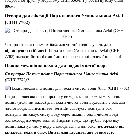
гофрованої труби у зібраному стані
35см
, а у розтягнутому стані
80см
.
Отвори для фіксації Портативного Умивальника Avial
(CHH-7702)
Чотири отвори по кутах бака для чистої води служать
для
підвищення стійкості
Портативного Умивальника Avial (CHH-
7702) шляхом його фіксації до горизонтальної плоскої поверхні.
Ножна механічна помпа для подачі чистої води
Як працює Ножна помпа Портативного Умивальника Avial
(CHH-7702)?
Надійна, довговічна та проста у використанні Ножна механічна
помпа (ножний насос) для подачі чистої води вбудована у бак для
чистої води. Натисканням ноги Ви закачуєте повітря в бак –
повітря виштовхує чисту воду через шланг подачі чистої води
безпосередньо через вилив. Завдяки тому, що трубка через яку
помпа закачує чисту воду знаходиться на дні бака,
незалежно від
кількості води в баку, Ви завжди гарантовано отримуєте