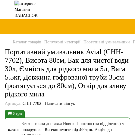
Каталог товарів
Популярні категорії
Портативні умивальники
П
Портативний умивальник Avial (CHH-
7702), Висота 80см, Бак для чистої води
30л, Ємність для рідкого мила 5л, Вага
5.5кг, Довжина гофрованої труби 35см
(розтягується до 80см), Отвір для зливу
рідкого мила
Артикул:
CHH-7702
Написати відгук
🚚 0 грн
Безкоштовна доставка Новою Поштою (на відділення) у
подарунок -
Ви економите від 400грн.
Акція: до