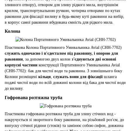
зливного отвору), отвором для зливу рідкого мила, внутрішнім
крилом, транспортувальною ручкою, чотирма отворами по кутах
раковини для фіксації виливу в будь-якому куті раковини на вибір,
в корпус самої раковини вбудована ємність для рідкого мила.
Колона
Пластикова Колона Портативного Умивальника Avial (CHH-7702)
служить одночасно і п'єдесталом під раковину, і опорою для
раковини
, за допомогою двух колон
з'єднуються дві основні
корпусні частини
конструкції Портативного Умивальника Avial
(CHH-7702): бак для чистої води та раковина. З зовнішнього боку
Колони розміщені
кільця
,
служать вони для фіксації
шланга
подачі чистої води по всій довжині колони від бака для чистої води
до виливу.
Гофрована розтяжна труба
Пластикова гофрована розтяжна труба для зливу стічних вод -
накручується зі зворотного боку раковини, на різьбовий роз'єм, до
випуску стічної рідини (стоків) та замінює собою сифон, довжина