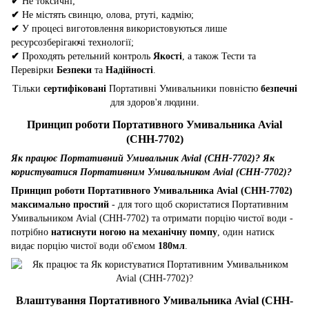
✔
Не токсичні;
✔
Не містять свинцю, олова, ртуті, кадмію;
✔
У процесі виготовлення використовуються лише
ресурсозберігаючі технології;
✔
Проходять ретельний контроль
Якості
, а також Тести та
Перевірки
Безпеки
та
Надійності
.
Тільки
сертифіковані
Портативні Умивальники повністю
безпечні
для здоров'я людини.
Принцип роботи Портативного Умивальника Avial
(CHH-7702)
Як працює Портативний Умивальник Avial (CHH-7702)? Як
користуватися Портативним Умивальником Avial (CHH-7702)?
Принцип роботи Портативного Умивальника Avial (CHH-7702)
максимально простий
- для того щоб скористатися Портативним
Умивальником Avial (CHH-7702) та отримати порцію чистої води -
потрібно
натиснути ногою на механічну помпу
, один натиск
видає порцію чистої води об'ємом
180мл
.
Влаштування Портативного Умивальника Avial (CHH-