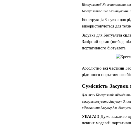
Біотуалета? Як влаштована кон
Біотуалета? Яке влаштування З
Конструкція Засувки для р
використовуються для техн
Засувка для Біотуалета
скла
Запірний орган (шибер, ніж
портативного біотуалета.
Абсолютно
всі частини
Зас
рідинного портативного бі
Сумісність Засувок 
Для яких Біотуалетів підходить
використовувати Засувку? З яки
підключити Засувку для біотуал
УВАГА!!!
Дуже важливо вра
певних моделей портативни