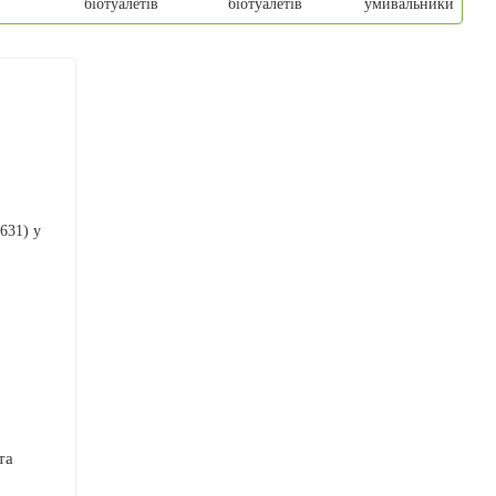
біотуалетів
біотуалетів
умивальники
та