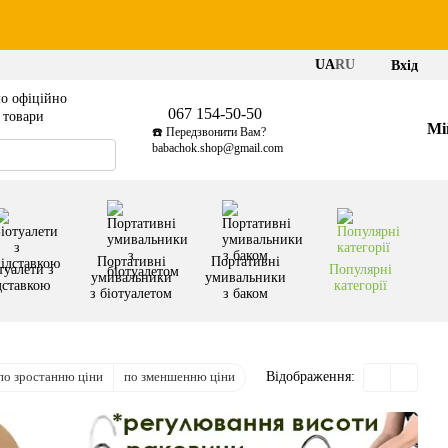
UA
RU
Вхід
о офіційно
067 154-50-50
і товари
Мі
☎️ Передзвонити Вам?
babachok.shop@gmail.com
Портативні
Портативні
туалети з
Популярні
умивальники
умивальники
дставкою
категорії
з біотуалетом
з баком
по зростанню ціни
по зменшенню ціни
Відображення: