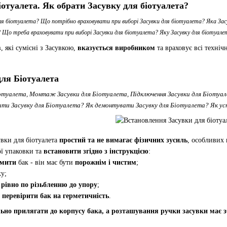
іотуалета. Як обрати Засувку для біотуалета?
ля біотуалета? Що потрібно враховувати при виборі Засувки для біотуалета? Яка Зас
 Що треба враховувати при виборі Засувки для біотуалета? Яку Засувку для біотуал
, які сумісні з Засувкою,
вказується виробником
та враховує всі техніч
для Біотуалета
іотуалета, Монтаж Засувки для Біотуалета, Підключення Засувки для Біотуа
ити Засувку для Біотуалета? Як демонтувати Засувку для Біотуалета? Як у
вки для біотуалета
простий та не вимагає фізичних зусиль
, особливих 
ої упаковки та
встановити згідно з інструкцією
:
мити
бак - він має бути
порожнім і чистим
;
ку;
у
рівно по різьбленню до упору
;
и
перевірити бак на герметичність
.
ьно прилягати до корпусу бака, а розташування ручки засувки має зб