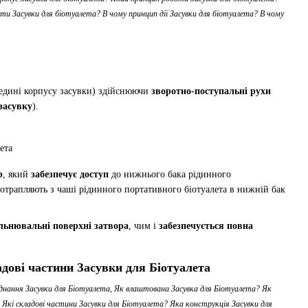
ти Засувки для біотуалета? В чому принцип дії Засувки для біотуалета? В чому
едині корпусу засувки) здійснюючи
зворотно-поступальні рухи
засувку
).
р
, який
забезпечує доступ
до нижнього бака рідинного
 потрапляють з чаші рідинного портативного біотуалета в нижній бак
льнювальні поверхні затвора
, чим і
забезпечується повна
адові частини Засувки для Біотуалета
днання Засувки для Біотуалета, Як влаштована Засувка для Біотуалета? Як
 Які складові частини Засувки для Біотуалета? Яка конструкція Засувки для