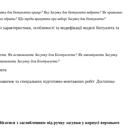
увка для біотуалета краще? Яку Засувку для біотуалета вибрати? Як правильно
ета обрати? Що треба врахувати при виборі Засувки для біотуалета?
ні характеристики, особливості та модифікації моделі біотуалета та
лета. Як встановити Засувку для Біотуалета? Як змонтувати Засувку
становити Засувку для Біотуалета?
навичок та спеціальних підготовчо-монтажних робіт. Достатньо
ігатися з заглибленням під ручку засувки у корпусі верхнього