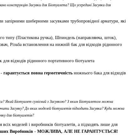
ано конструкцію Засувки для Біотуалета? Що усередині Засувки для
и запірними шиберними засувками трубопровідної арматури, які
ого типу (Пластикова ручка), Шпиндель (направляюча, шток),
вач, Різьба встановлення на нижній бак для відходів рідинного
-
гарантується повна герметичність
нижнього бака для відходів
вки? Який Біотуалет сумісний з Засувкою? З яким Біотуалетом можна
ючити Засувку? До яких моделей біотуалетів підходить Засувка? Куди можна
вку для біотуалетів?
я всіх моделей і виробників біотуалетів, а підходять лише для
в інших Виробників - МОЖЛИВА, АЛЕ НЕ ГАРАНТУЄТЬСЯ!