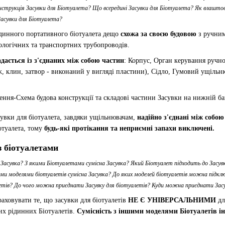
струкція Засувки для Біотуалета? Що всередині Засувки для Біотуалета? Як влаштов
асувки для Біотуалета?
ідинного портативного біотуалета дещо
схожа за своєю будовою
з ручним
ологічних та транспортних трубопроводів.
дається із з'єднаних між собою частин
: Корпус, Орган керування ручн
, клин, затвор - виконаний у вигляді пластини), Сідло, Гумовий ущільню
увки для біотуалета, завдяки ущільнювачам,
надійно з'єднані між собою
отуалета, тому
будь-які протікання та неприємні запахи виключені.
з біотуалетами
 Засувка? З якими Біотуалетами сумісна Засувка? Який Біотуалет підходить до Засу
ми моделями біотуалетів сумісна Засувка? До яких моделей біотуалетів можна підкл
етів? До чого можна приєднати Засувку для біотуалетів? Куди можна приєднати Засу
ховувати те, що засувки для біотуалетів
НЕ Є УНІВЕРСАЛЬНИМИ
дл
х рідинних Біотуалетів.
Сумісність з іншими моделями Біотуалеті