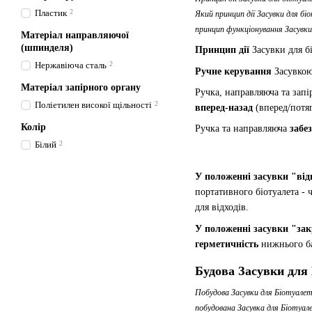
Пластик
2
Який принцип дії Засувки для б
принцип функціонування Засувки
Матеріал направляючої
(шпинделя)
Принцип дії
Засувки для б
Нержавіюча сталь
2
Ручне керування
Засувкою
Матеріал запірного органу
Ручка, направляюча та зап
Поліетилен високої щільності
2
вперед-назад
(вперед/потяг
Колір
Ручка та направляюча
забе
Білий
2
У положенні засувки "ві
портативного біотуалета - 
для відходів.
У положенні засувки "за
герметичність
нижнього ба
Будова Засувки для 
Побудова Засувки для Біотуале
побудована Засувка для Біотуал