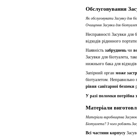
Обслуговування Засу
Як обслуговувати Засувку для б
Очищення Засувки для біотуале
Несправності Засувки для б
відходів рідинного портати
Наявність
забруднень
чи
в
Засувки для біотуалета, та
нижнього бака для відході
Запірний орган
може заст
біотуалетом. Неправильно
рівня санітарної безпеки
р
У разі поломки потрібна з
Матеріали виготовл
Матеріали виробництва Засувок 
Біотуалета? З чого роблять Зас
Всі частини корпусу
Засуво