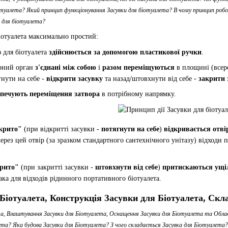
іотуалета? Який принцип функціонування Засувки для біотуалета? В чому принцип робо
 для біотуалета?
іотуалета максимально простий:
 для біотуалета
здійснюється за допомогою пластикової ручки
.
ірний орган
з'єднані між собою
і
разом переміщуються
в площині (всер
нути на себе -
відкрити засувку
та назад/штовхнути від себе -
закрити 
зпечують переміщення затвора
в потрібному напрямку.
дкрито"
(при відкритті засувки -
потягнути на себе
)
відкривається отві
через цей отвір (за зразком стандартного сантехнічного унітазу) відходи
крито"
(при закритті засувки -
штовхнути від себе
)
притискаються ущі
ка для відходів рідинного портативного біотуалета.
Біотуалета, Конструкція Засувки для Біотуалета, Скл
та, Влаштування Засувки для Біотуалета, Оснащення Засувки для Біотуалета та Обла
ета? Яка будова Засувки для Біотуалета? З чого складається Засувка для Біотуалета?