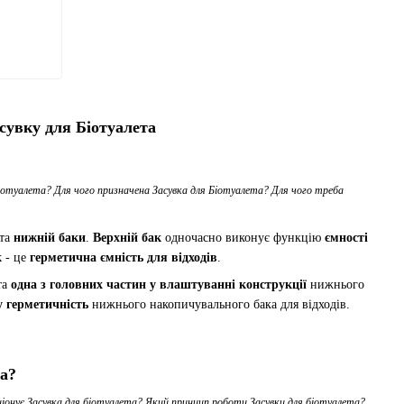
асувку для Біотуалета
іотуалета? Для чого призначена Засувка для Біотуалета? Для чого треба
та
нижній баки
.
Верхній бак
одночасно виконує функцію
ємності
к
- це
герметична ємність для відходів
.
та
одна з головних частин у влаштуванні конструкції
нижнього
у герметичність
нижнього накопичувального бака для відходів.
та?
кціонує Засувка для біотуалета? Який принцип роботи Засувки для біотуалета?