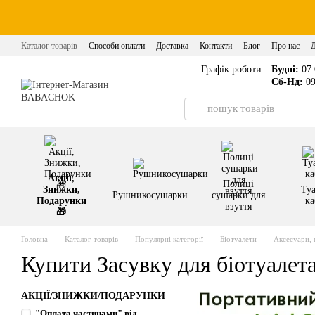
Перейти до основного контенту
Каталог товарів
Способи оплати
Доставка
Контакти
Блог
Про нас
Графік роботи:
Будні:
07:
Сб-Нд:
09
Акції,
Полиці
Знижки,
Туа
Рушникосушарки
сушарки для
Подарунки
ка
взуття
🎁
Головна
Каталог товарів
Популярні категорії
Біотуалети
Аксесуари, 
Купити Засувку для біотуалет
АКЦІЇ/ЗНИЖКИ/ПОДАРУНКИ
"Оплата частинами" від