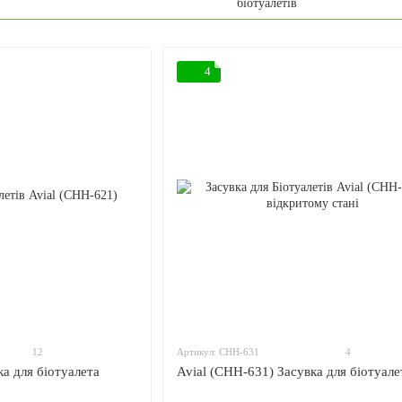
біотуалетів
4
12
Артикул: CHH-631
4
ка для біотуалета
Avial (CHH-631) Засувка для біотуале