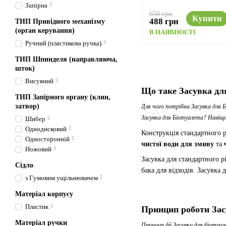
Запірна
2
650 грн
Купити
488 грн
ТИП Привідного механізму
(орган керування)
В НАЯВНОСТІ
Ручний (пластикова ручка)
2
ТИП Шпинделя (направляюча,
шток)
Висувний
2
Що таке Засувка дл
ТИП Запірного органу (клин,
затвор)
Для чого потрібна Засувка для 
Засувка для Біотуалета? Навіщ
Шибер
2
Однодисковий
2
Конструкція стандартного 
Односторонній
2
чистої води для змиву
та
Ножовий
2
Засувка для стандартного р
Сідло
бака для відходів. Засувка 
з Гумовим ущільнювачем
2
Матеріал корпусу
Пластик
2
Принцип роботи Засу
Матеріал ручки
Принцип дії Засувки для біотуа