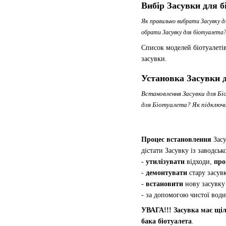
Вибір Засувки для б
Як правильно вибрати Засувку д
обрати Засувку для біотуалета?
Список моделей біотуалетів
засувки.
Установка Засувки 
Встановлення Засувки для Б
для Біотуалета? Як підключ
Процес встановлення
Засу
дістати Засувку із заводськ
-
утилізувати
відходи,
про
-
демонтувати
стару засув
-
встановити
нову засувк
- за допомогою чистої вод
УВАГА!!! Засувка має щіл
бака біотуалета
.