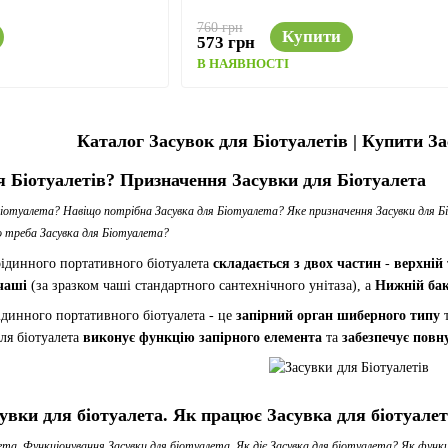
760 грн
Купити
573 грн
В НАЯВНОСТІ
Каталог Засувок для Біотуалетів | Купити З
я Біотуалетів? Призначення Засувки для Біотуалета
Біотуалета? Навіщо потрібна Засувка для Біотуалета? Яке призначення Засувки для Б
о треба Засувка для Біотуалета?
рідинного портативного біотуалета
складається з двох частин
-
верхній
чаші
(за зразком чаші стандартного сантехнічного унітаза), а
Нижній ба
ідинного портативного біотуалета - це
запірний орган шиберного типу
для біотуалета
виконує функцію запірного елемента
та
забезпечує повн
вки для біотуалета. Як працює Засувка для біотуале
лета, Функціонування Засувки для біотуалета, Як діє Засувка для біотуалета? Як фун