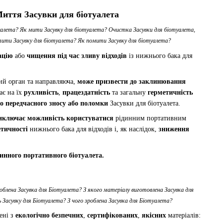
Миття Засувки для біотуалета
уалета? Як мити Засувку для біотуалета? Очистка Засувки для біотуалета,
тити Засувку для біотуалета? Як помити Засувку для біотуалета?
ацію
або
чищення під час зливу відходів
із нижнього бака для
ний орган та направляюча,
може призвести до заклинювання
ає на їх
рухливість
,
працездатність
та загальну
герметичність
о передчасного зносу або поломки
Засувки для біотуалета.
иключає можливість користуватися
рідинним портативним
тичності
нижнього бака для відходів і, як наслідок,
зниження
динного портативного біотуалета.
облена Засувка для Біотуалета? З якого матеріалу виготовлена Засувка для
 Засувку для Біотуалета? З чого зроблена Засувка для Біотуалета?
ені з
екологічно безпечних
,
сертифікованих
,
якісних
матеріалів: