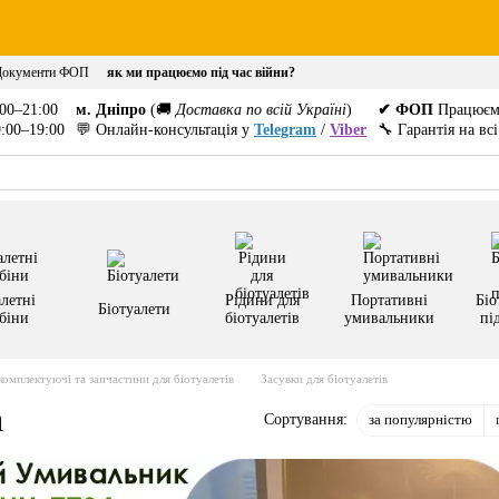
Документи ФОП
як ми працюємо під час війни?
00–21:00
м. Дніпро
(🚚
Доставка по всій Україні
)
✔ ФОП
Працюєм
:00–19:00
💬 Онлайн-консультація у
Telegram
/
Viber
🔧 Гарантія на вс
летні
Рідини для
Портативні
Біо
Біотуалети
біни
біотуалетів
умивальники
пі
комплектуючі та запчастини для біотуалетів
Засувки для біотуалетів
а
за популярністю
Сортування: