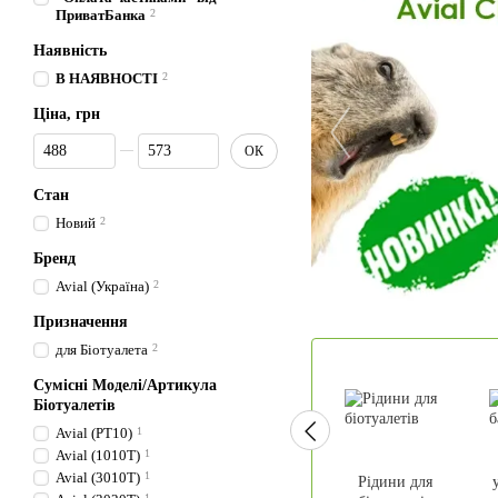
ПриватБанка
2
Наявність
В НАЯВНОСТІ
2
Ціна, грн
Від Ціна, грн
До Ціна, грн
ОК
Стан
Новий
2
Бренд
Avial (Україна)
2
Призначення
для Біотуалета
2
Сумісні Моделі/Артикула
Біотуалетів
Avial (PT10)
1
Avial (1010T)
1
Avial (3010T)
1
Рідини для
1