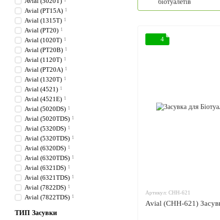
Avial (3020T)
біотуалетів
Avial (PT15A)
1
Avial (1315T)
1
Avial (PT20)
1
4
Avial (1020T)
1
Avial (PT20B)
1
Avial (1120T)
1
Avial (PT20A)
1
Avial (1320T)
1
Avial (4521)
1
Avial (4521E)
1
Avial (5020DS)
1
Avial (5020TDS)
1
Avial (5320DS)
1
Avial (5320TDS)
1
Avial (6320DS)
1
Avial (6320TDS)
1
Avial (6321DS)
1
Avial (6321TDS)
1
Avial (7822DS)
1
Артикул: CHH-621
Avial (7822TDS)
1
Avial (CHH-621) Засув
ТИП Засувки