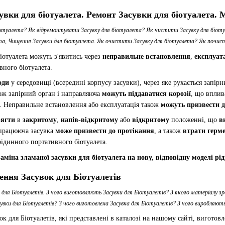
вки для біотуалета. Ремонт Засувки для біотуалета. 
іотуалета? Як відремонтувати Засувку для біотуалета? Як чистити Засувку для біот
та, Чищення Засувки для біотуалета. Як очистити Засувку для біотуалета? Як почис
іотуалета можуть з'явитись через
неправильне встановлення
,
експлуат
вного біотуалета.
оди
у середовищі (всередині корпусу засувки), через яке рухається запір
кож запірний орган і направляюча
можуть піддаватися корозії
, що вплив
в. Неправильне встановлення або експлуатація також
можуть призвести д
рягти
в
закритому
,
напів-відкритому
або
відкритому
положенні, що
в
 працююча засувка
може призвести до протікання
, а також
втрати герме
ідинного портативного біотуалета.
аміна зламаної засувки для біотуалета на нову, відповідну моделі рі
ення Засувок для Біотуалетів
для Біотуалетів. З чого виготовляють Засувки для Біотуалетів? З якого матеріалу зр
увки для Біотуалетів? З чого виготовлена Засувка для Біотуалетів? З чого виробляють
к для Біотуалетів, які представлені в каталозі на нашому сайті, виготовл