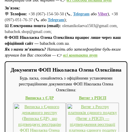
найкращий для Вас варіант —
👉
всі способи оплати тут
Зв'язок:
💬
Телефон:
+38 (067)-154-50-50
(
📞
,
Telegram
або
Viber
),
+38
(097)-051-76-37
(
📞
або
Telegram
);
📧
Електронна пошта (email):
olenanikolaeva1503@gmail.com
,
babachok.shop@gmail.com
;
🌐
ФОП Ніколаєва Олена Олексіївна працює лише через наш
офіційний сайт —
babachok.com.ua.
Як з нами зв’язатись?
Напишіть або зателефонуйте будь-яким
зручним для Вас способом —
👉
всі контакти тут
Документи ФОП Ніколаєва Олена Олексіївна
Будь ласка, ознайомтесь з офіційними установчими
реєстраційними документами ФОП Ніколаєва Олена
Олексіївна:
Виписка з ЄДР
Витяг з РПЄП