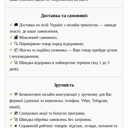
Доставка та самовивіз
✔
🚚 Доставка по всій Україні з онлайн-трекінгом — завжди
знаєте, де ваше замовлення;
✔
🏬 Можливий самовивіз;
✔
🔍 Перевіряємо товар перед відправкою;
✔
📦 Якісна та надійна упаковка — Ваш товар прибуде цілим
і неушкодженим;
✔
🚀 Швидка відправка в найкоротші терміни (від 1 до 3
днів).
Зручність
✔
💬 Безкоштовні онлайн-консультації у зручному для Вас
форматі (дзвінки та переписка: телефон, Viber, Telegram,
email);
✔
🎁 Спеціальні акції та бонусні програми;
✔
🚀 Швидка обробка замовлень без затримок;
✔
★ Справжній рейтинг товарів: відгуки, огляди, питання та