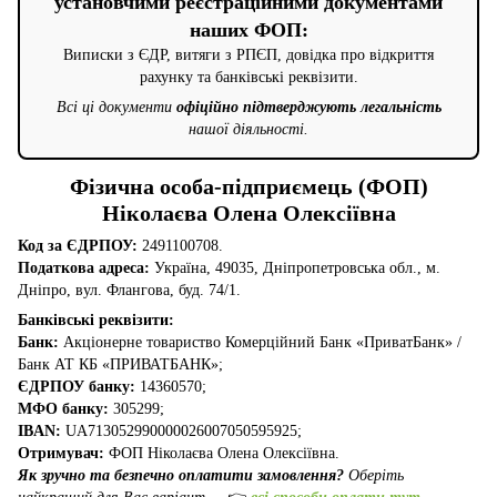
установчими реєстраційними документами
наших ФОП:
Виписки з ЄДР, витяги з РПЄП, довідка про відкриття
рахунку та банківські реквізити.
Всі ці документи
офіційно підтверджують легальність
нашої діяльності.
Фізична особа-підприємець (ФОП)
Ніколаєва Олена Олексіївна
Код за ЄДРПОУ:
2491100708.
Податкова адреса:
Україна, 49035, Дніпропетровська обл., м.
Дніпро, вул. Флангова, буд. 74/1.
Банківські реквізити:
Банк:
Акціонерне товариство Комерційний Банк «ПриватБанк» /
Банк АТ КБ «ПРИВАТБАНК»;
ЄДРПОУ банку:
14360570;
МФО банку:
305299;
IBAN:
UA713052990000026007050595925;
Отримувач:
ФОП Ніколаєва Олена Олексіївна.
Як зручно та безпечно оплатити замовлення?
Оберіть