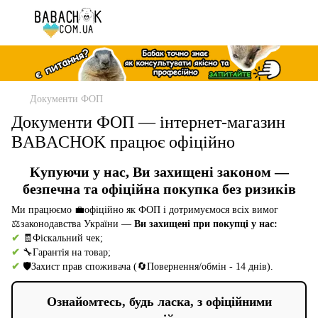
Документи ФОП
Документи ФОП — інтернет-магазин
BABACHOK працює офіційно
Купуючи у нас, Ви захищені законом —
безпечна та офіційна покупка без ризиків
Ми працюємо 💼офіційно як ФОП і дотримуємося всіх вимог
⚖️законодавства України —
Ви захищені при покупці у нас:
✔
🧾Фіскальний чек;
✔
🔧Гарантія на товар;
✔
🛡️Захист прав споживача (🔄Повернення/обмін - 14 днів).
Ознайомтесь, будь ласка, з офіційними