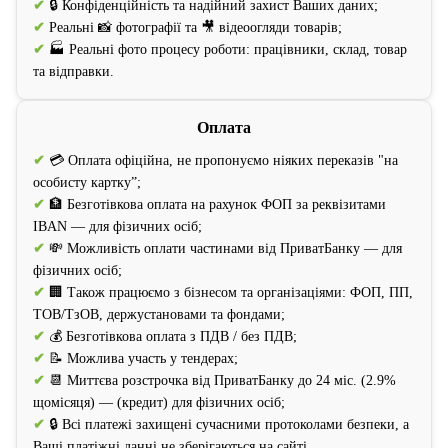
✔
🔒 Конфіденційність та надійний захист Ваших даних;
✔
Реальні 📸 фотографії та 🎥 відеоогляди товарів;
✔
🏭 Реальні фото процесу роботи: працівники, склад, товар
та відправки.
Оплата
✔
💳 Оплата офіційна, не пропонуємо ніяких переказів "на
особисту картку”;
✔
🏦 Безготівкова оплата на рахунок ФОП за реквізитами
IBAN — для фізичних осіб;
✔
💸 Можливість оплати частинами від ПриватБанку — для
фізичних осіб;
✔
🏢 Також працюємо з бізнесом та організаціями: ФОП, ПП,
ТОВ/ТзОВ, держустановами та фондами;
✔
💰 Безготівкова оплата з ПДВ / без ПДВ;
✔
📝 Можлива участь у тендерах;
✔
📆 Миттєва розстрочка від ПриватБанку до 24 міс. (2.9%
щомісяця) — (кредит) для фізичних осіб;
✔
🔒 Всі платежі захищені сучасними протоколами безпеки, а
Ваші платіжні данні не зберігаються на сайті.