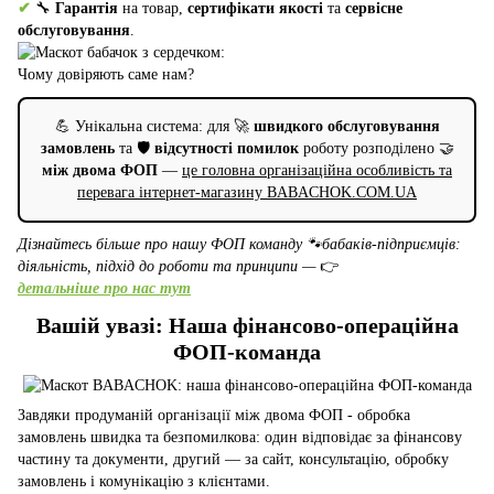
✔
🔧
Гарантія
на товар,
сертифікати якості
та
сервісне
обслуговування
.
💪 Унікальна система: для 🚀
швидкого обслуговування
замовлень
та 🛡️
відсутності помилок
роботу розподілено 🤝
між двома ФОП
—
це головна організаційна особливість та
перевага інтернет-магазину BABACHOK.COM.UA
Дізнайтесь більше про нашу ФОП команду 🐾бабаків-підприємців:
діяльність, підхід до роботи та принципи —
👉
детальніше про нас тут
Вашій увазі: Наша фінансово-операційна
ФОП-команда
Завдяки продуманій організації між двома ФОП - обробка
замовлень швидка та безпомилкова: один відповідає за фінансову
частину та документи, другий — за сайт, консультацію, обробку
замовлень і комунікацію з клієнтами.