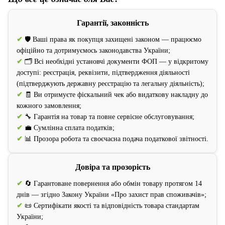
Гарантії, законність
✔
🛡️ Ваші права як покупця захищені законом — працюємо
офіційно та дотримуємось законодавства України;
✔
🗂️ Всі необхідні установчі документи ФОП — у відкритому
доступі: реєстрація, реквізити, підтвердження діяльності
(підтверджують державну реєстрацію та легальну діяльність);
✔
🧾 Ви отримуєте фіскальний чек або видаткову накладну до
кожного замовлення;
✔
🔧 Гарантія на товар та повне сервісне обслуговування;
✔
💼 Сумлінна сплата податків;
✔
📊 Прозора робота та своєчасна подача податкової звітності.
Довіра та прозорість
✔
🔄 Гарантоване повернення або обмін товару протягом 14
днів — згідно Закону України «Про захист прав споживачів»;
✔
📜 Сертифікати якості та відповідність товара стандартам
України;