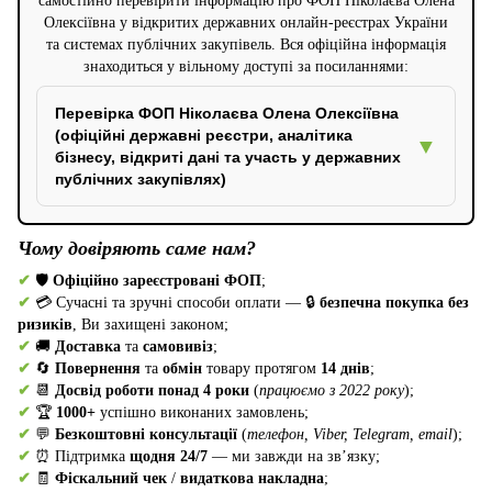
самостійно перевірити інформацію про ФОП Ніколаєва Олена
Олексіївна у відкритих державних онлайн-реєстрах України
та системах публічних закупівель. Вся офіційна інформація
знаходиться у вільному доступі за посиланнями:
Перевірка ФОП Ніколаєва Олена Олексіївна
(офіційні державні реєстри, аналітика
▼
бізнесу, відкриті дані та участь у державних
публічних закупівлях)
Чому довіряють саме нам?
✔
🛡️
Офіційно зареєстровані ФОП
;
✔
💳 Сучасні та зручні способи оплати — 🔒
безпечна покупка без
ризиків
, Ви захищені законом;
✔
🚚
Доставка
та
самовивіз
;
✔
🔄
Повернення
та
обмін
товару протягом
14 днів
;
✔
📆
Досвід роботи понад 4 роки
(
працюємо з 2022 року
);
✔
🏆
1000+
успішно виконаних замовлень;
✔
💬
Безкоштовні консультації
(
телефон, Viber, Telegram, email
);
✔
⏰ Підтримка
щодня 24/7
— ми завжди на зв’язку;
✔
🧾
Фіскальний чек
/
видаткова накладна
;