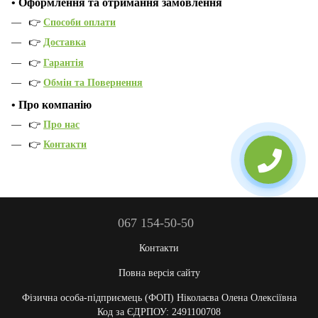
•
Оформлення та отримання замовлення
👉
Способи оплати
👉
Доставка
👉
Гарантія
👉
Обмін та Повернення
•
Про компанію
👉
Про нас
👉
Контакти
067 154-50-50
Контакти
Повна версія сайту
Фізична особа-підприємець (ФОП) Ніколаєва Олена Олексіївна
Код за ЄДРПОУ: 2491100708