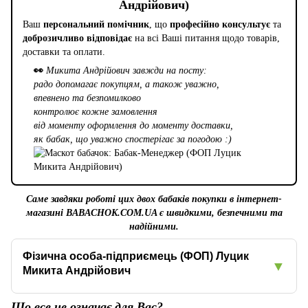
Андрійович)
Ваш
персональний помічник
, що
професійно консультує
та
доброзичливо відповідає
на всі Ваші питання щодо товарів,
доставки та оплати.
👀
Микита Андрійович завжди на посту:
радо допомагає покупцям, а також уважно,
впевнено та безпомилково
контролює кожне замовлення
від моменту оформлення до моменту доставки,
як бабак, що уважно спостерігає за погодою :)
Саме завдяки роботі цих двох бабаків покупки в інтернет-
магазині BABACHOK.COM.UA є швидкими, безпечними та
надійними.
Фізична особа-підприємець (ФОП) Луцик
▼
Микита Андрійович
Що все це означає для Вас?