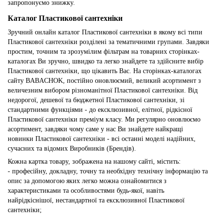
запропонуємо знижку.
Каталог Пластикової сантехніки
Зручний онлайн каталог Пластикової сантехніки в якому всі типи
Пластикової сантехніки розділені за тематичними групами. Завдяки
простим, точним та зрозумілим фільтрам на товарних сторінках-
каталогах Ви зручно, швидко та легко знайдете та здійсните вибір
Пластикової сантехніки, що цікавить Вас. На сторінках-каталогах
сайту BABACHOK, постійно оновлюємий, великий асортимент з
величезним вибором різноманітної Пластикової сантехніки. Від
недорогої, дешевої та бюджетної Пластикової сантехніки, зі
стандартними функціями - до ексклюзивної, елітної, рідкісної
Пластикової сантехніки преміум класу. Ми регулярно оновлюємо
асортимент, завдяки чому саме у нас Ви знайдете найкращі
новинки Пластикової сантехніки - всі останні моделі надійних,
сучасних та відомих Виробників (Брендів).
Кожна картка товару, зображена на нашому сайті, містить:
- професійну, докладну, точну та необхідну технічну інформацію та
опис за допомогою яких легко можна ознайомитися з
характеристиками та особливостями будь-якої, навіть
найрідкіснішої, нестандартної та ексклюзивної Пластикової
сантехніки;