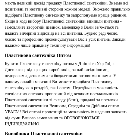
мають великий досвід продажу Пластикової сантехніки. Знаємо всі
позитивні та негативні сторони кожної моделі. Зможемо правильно
підібрати Пластикову сантехніку та запропонуємо краще рішення.
Якщо в ході вибору Пластикової сантехніки виникли питання -
замовляйте зворотній дзвінок, менеджер з Вами зв'яжеться та
надасть вичерпні відповіді на всі питання. Будемо раді чесно,
якісно та професійно проконсультувати Вас з усіх питань. Завжди
надаємо лише правдиву технічну інформацію!
Пластикова сантехніка Оптом
Купити Пластикову сантехніку оптом у Дніпрі та Україні, з
Доставкою, від кращих виробників, за найвигіднішими,
недорогими, дешевими та бюджетними оптовими цінами. У
нашому онлайн магазині Ви можете придбати Пластикову
сантехніку як в роздріб, так і оптом. Передбачена можливість
спеціальних оптових пропозицій від великих постачальників
Пластикової сантехніки зі складу (бази), продажі та поставки
Пластикової сантехніки Великим, Середнім та Дрібним оптом.
УВАГА!! Всі оптові пропозиції та можливість їх надання залежать
від суми Вашого замовлення та ОГОВОРЮЮТЬСЯ
ІНДИВІДУАЛЬНО.
Виробники Пластикової сантехніки