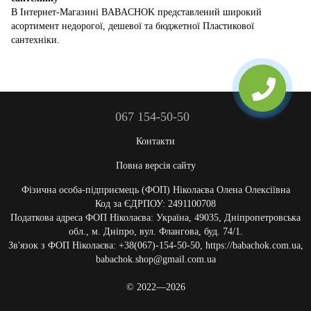
В Інтернет-Магазині BABACHOK представлений широкий
асортимент недорогої, дешевої та бюджетної Пластикової
сантехніки.
067 154-50-50
Контакти
Повна версія сайту
Фізична особа-підприємець (ФОП) Ніколаєва Олена Олексіївна
Код за ЄДРПОУ: 2491100708
Податкова адреса ФОП Ніколаєва: Україна, 49035, Дніпропетровська
обл., м. Дніпро, вул. Флангова, буд. 74/1.
Зв'язок з ФОП Ніколаєва: +38(067)-154-50-50, https://babachok.com.ua,
babachok.shop@gmail.com.ua
© 2022—2026