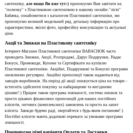
сантехніку,
але якщо Ви вже тут:)
пропонуємо Вам завітати на
"поличку" з Пластиковою сантехнікою в нашому онлайн-"лігві"
Бабачка, ознайомитися з каталогом Пластикової сантехніки, ми
пропонуємо великий модельний ряд, детальну інформацію про
характеристики, якісні фото, професійну консультацію та актуальні
ціни.
Акції та Знижки на Пластикову сантехніку
Інтернет-Магазин Пластикової сантехніки BABACHOK часто
проводить Знижки, Акції, Розпродажі, Дарує Подарунки, Надає
Бонуси, Промокоди, Купони та Сертифікати на купівлю
Пластикової сантехніки. Акційні, Подарункові та Бонусні програми
оновлюємо регулярно. Акційні пропозиції також надаються від
заводів-виробників. На період дії акції знижується ціна на товари -
встигніть здійснити покупку за найкращими та вигідними
цінами!:) Працює також програма лояльності, система знижок та
просто цікавих фінансових пропозицій для наших постійних
клієнтів, оптових (комплексних) замовлень та просто на запит
клієнта. Завжди будемо раді, звертайтеся з будь-яким питанням!:)
Постійні клієнти мають додаткові переваги за умовами програми
лояльності.
Пропонуємо різні варіанти Оплати та Доставки