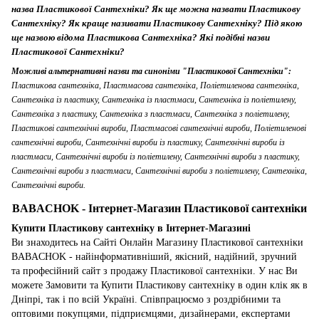
назва Пластикової Сантехніки? Як ще можна назвати Пластикову
Сантехніку? Як краще називати Пластикову Сантехніку? Під якою
ще назвою відома Пластикова Сантехніка? Які подібні назви
Пластикової Сантехніки?
Можливі альтернативні назви та синоніми "Пластикової Сантехніки":
Пластикова сантехніка, Пластмасова сантехніка, Поліетиленова сантехніка,
Сантехніка із пластику, Сантехніка із пластмаси, Сантехніка із поліетилену,
Сантехніка з пластику, Сантехніка з пластмаси, Сантехніка з поліетилену,
Пластикові сантехнічні вироби, Пластмасові сантехнічні вироби, Поліетиленові
сантехнічні вироби, Сантехнічні вироби із пластику, Сантехнічні вироби із
пластмаси, Сантехнічні вироби із поліетилену, Сантехнічні вироби з пластику,
Сантехнічні вироби з пластмаси, Сантехнічні вироби з поліетилену, Сантехніка,
Сантехнічні вироби.
BABACHOK - Інтернет-Магазин Пластикової сантехніки
Купити Пластикову сантехніку в Інтернет-Магазині
Ви знаходитесь на Сайті Онлайн Магазину Пластикової сантехніки
BABACHOK - найінформативніший, якісний, надійний, зручний
та професійний сайт з продажу Пластикової сантехніки. У нас Ви
можете Замовити та Купити Пластикову сантехніку в один клік як в
Дніпрі, так і по всій Україні. Співпрацюємо з роздрібними та
оптовими покупцями, підприємцями, дизайнерами, експертами