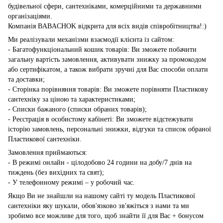
будівельної сфери, сантехніками, комерційними та державними
організаціями.
Компанія BABACHOK відкрита для всіх видів співробітництва!:)
Ми реалізували механізми взаємодії клієнта із сайтом:
- Багатофункціональний кошик товарів: Ви зможете побачити
загальну вартість замовлення, активувати знижку за промокодом
або сертифікатом, а також вибрати зручні для Вас способи оплати
та доставки;
- Сторінка порівняння товарів: Ви зможете порівняти Пластикову
сантехніку за ціною та характеристиками;
- Списки бажаного (списки обраних товарів);
- Реєстрація в особистому кабінеті: Ви зможете відстежувати
історію замовлень, персональні знижки, відгуки та список обраної
Пластикової сантехніки.
Замовлення приймаються:
- В режимі онлайн - цілодобово 24 години на добу/7 днів на
тиждень (без вихідних та свят);
- У телефонному режимі – у робочий час.
Якщо Ви не знайшли на нашому сайті ту модель Пластикової
сантехніки яку шукали, обов'язково зв'яжіться з нами та ми
зробимо все можливе для того, щоб знайти її для Вас + бонусом