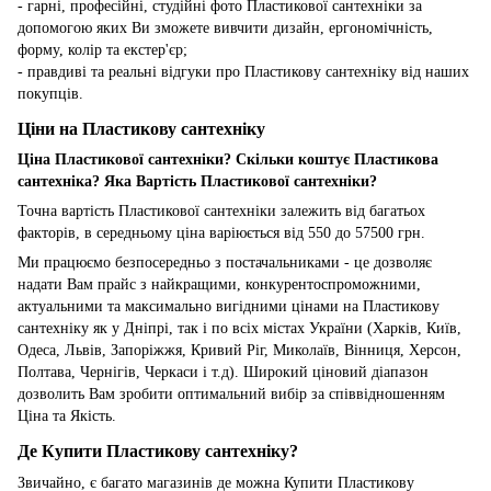
- гарні, професійні, студійні фото Пластикової сантехніки за
допомогою яких Ви зможете вивчити дизайн, ергономічність,
форму, колір та екстер'єр;
- правдиві та реальні відгуки про Пластикову сантехніку від наших
покупців.
Ціни на Пластикову сантехніку
Ціна Пластикової сантехніки? Скільки коштує Пластикова
сантехніка? Яка Вартість Пластикової сантехніки?
Точна вартість Пластикової сантехніки залежить від багатьох
факторів, в середньому ціна варіюється від 550 до 57500 грн.
Ми працюємо безпосередньо з постачальниками - це дозволяє
надати Вам прайс з найкращими, конкурентоспроможними,
актуальними та максимально вигідними цінами на Пластикову
сантехніку як у Дніпрі, так і по всіх містах України (Харків, Київ,
Одеса, Львів, Запоріжжя, Кривий Ріг, Миколаїв, Вінниця, Херсон,
Полтава, Чернігів, Черкаси і т.д). Широкий ціновий діапазон
дозволить Вам зробити оптимальний вибір за співвідношенням
Ціна та Якість.
Де Купити Пластикову сантехніку?
Звичайно, є багато магазинів де можна Купити Пластикову