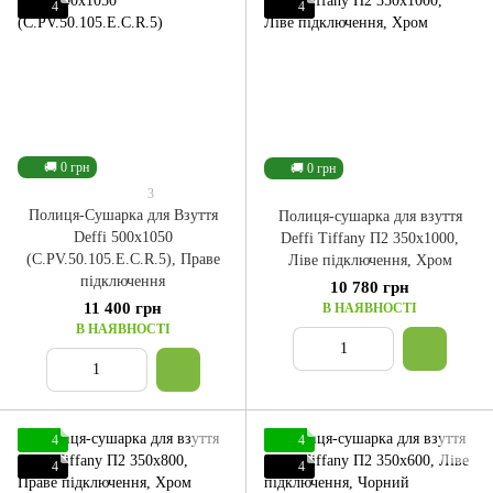
4
4
🚚 0 грн
🚚 0 грн
3
Полиця-Сушарка для Взуття
Полиця-сушарка для взуття
Deffi 500x1050
Deffi Tiffany П2 350x1000,
(C.PV.50.105.E.C.R.5), Праве
Ліве підключення, Хром
підключення
10 780 грн
11 400 грн
В НАЯВНОСТІ
В НАЯВНОСТІ
4
4
4
4