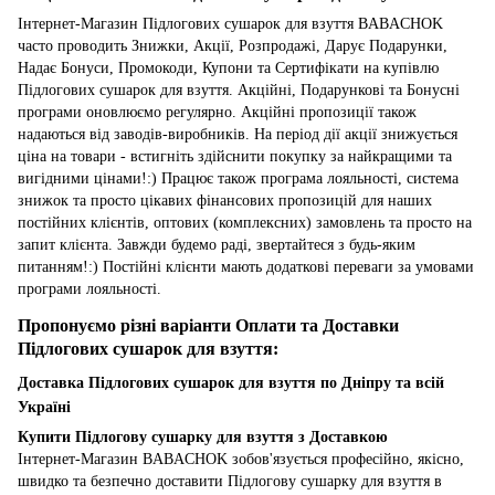
Інтернет-Магазин Підлогових сушарок для взуття BABACHOK
часто проводить Знижки, Акції, Розпродажі, Дарує Подарунки,
Надає Бонуси, Промокоди, Купони та Сертифікати на купівлю
Підлогових сушарок для взуття. Акційні, Подарункові та Бонусні
програми оновлюємо регулярно. Акційні пропозиції також
надаються від заводів-виробників. На період дії акції знижується
ціна на товари - встигніть здійснити покупку за найкращими та
вигідними цінами!:) Працює також програма лояльності, система
знижок та просто цікавих фінансових пропозицій для наших
постійних клієнтів, оптових (комплексних) замовлень та просто на
запит клієнта. Завжди будемо раді, звертайтеся з будь-яким
питанням!:) Постійні клієнти мають додаткові переваги за умовами
програми лояльності.
Пропонуємо різні варіанти Оплати та Доставки
Підлогових сушарок для взуття:
Доставка Підлогових сушарок для взуття по Дніпру та всій
Україні
Купити Підлогову сушарку для взуття з Доставкою
Інтернет-Магазин BABACHOK зобов'язується професійно, якісно,
швидко та безпечно доставити Підлогову сушарку для взуття в