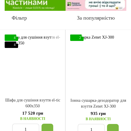
Фільтр
За популярністю
4
2
4
Шафа для сушіння взуття el-tic
Іонна сушарка-дезодоратор для
600x350
взуття Zenet XJ-300
17 520 грн
935 грн
В НАЯВНОСТІ
В НАЯВНОСТІ