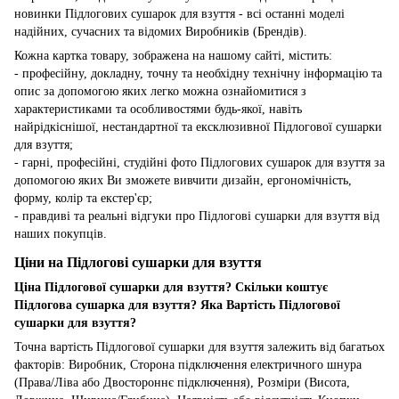
новинки Підлогових сушарок для взуття - всі останні моделі
надійних, сучасних та відомих Виробників (Брендів).
Кожна картка товару, зображена на нашому сайті, містить:
- професійну, докладну, точну та необхідну технічну інформацію та
опис за допомогою яких легко можна ознайомитися з
характеристиками та особливостями будь-якої, навіть
найрідкіснішої, нестандартної та ексклюзивної Підлогової сушарки
для взуття;
- гарні, професійні, студійні фото Підлогових сушарок для взуття за
допомогою яких Ви зможете вивчити дизайн, ергономічність,
форму, колір та екстер'єр;
- правдиві та реальні відгуки про Підлогові сушарки для взуття від
наших покупців.
Ціни на Підлогові сушарки для взуття
Ціна Підлогової сушарки для взуття? Скільки коштує
Підлогова сушарка для взуття? Яка Вартість Підлогової
сушарки для взуття?
Точна вартість Підлогової сушарки для взуття залежить від багатьох
факторів: Виробник, Сторона підключення електричного шнура
(Права/Ліва або Двостороннє підключення), Розміри (Висота,