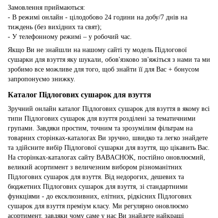
Замовлення приймаються:
- В режимі онлайн - цілодобово 24 години на добу/7 днів на
тиждень (без вихідних та свят);
- У телефонному режимі – у робочий час.
Якщо Ви не знайшли на нашому сайті ту модель Підлогової
сушарки для взуття яку шукали, обов'язково зв'яжіться з нами та ми
зробимо все можливе для того, щоб знайти її для Вас + бонусом
запропонуємо знижку.
Каталог Підлогових сушарок для взуття
Зручний онлайн каталог Підлогових сушарок для взуття в якому всі
типи Підлогових сушарок для взуття розділені за тематичними
групами. Завдяки простим, точним та зрозумілим фільтрам на
товарних сторінках-каталогах Ви зручно, швидко та легко знайдете
та здійсните вибір Підлогової сушарки для взуття, що цікавить Вас.
На сторінках-каталогах сайту BABACHOK, постійно оновлюємий,
великий асортимент з величезним вибором різноманітних
Підлогових сушарок для взуття. Від недорогих, дешевих та
бюджетних Підлогових сушарок для взуття, зі стандартними
функціями - до ексклюзивних, елітних, рідкісних Підлогових
сушарок для взуття преміум класу. Ми регулярно оновлюємо
асортимент, завдяки чому саме у нас Ви знайдете найкращі