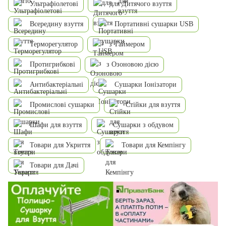
Ультрафіолетові
для Дитячого взуття
Всередину взуття
Портативні сушарки USB
Терморегулятор
з Таймером
Протигрибкові
з Озоновою дією
Антибактеріальні
Сушарки Іонізатори
Промислові сушарки
Стійки для взуття
Шафи для взуття
Сушарки з обдувом
Товари для Укриття
Товари для Кемпінгу
Товари для Дачі