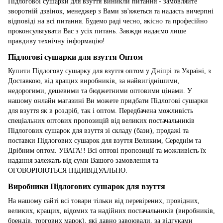
Підлогової сушарки для взуття виникли питання - замовляйте
зворотній дзвінок, менеджер з Вами зв'яжеться та надасть вичерпні
відповіді на всі питання. Будемо раді чесно, якісно та професійно
проконсультувати Вас з усіх питань. Завжди надаємо лише
правдиву технічну інформацію!
Підлогові сушарки для взуття Оптом
Купити Підлогову сушарку для взуття оптом у Дніпрі та Україні, з
Доставкою, від кращих виробників, за найвигіднішими,
недорогими, дешевими та бюджетними оптовими цінами. У
нашому онлайн магазині Ви можете придбати Підлогові сушарки
для взуття як в роздріб, так і оптом. Передбачена можливість
спеціальних оптових пропозицій від великих постачальників
Підлогових сушарок для взуття зі складу (бази), продажі та
поставки Підлогових сушарок для взуття Великим, Середнім та
Дрібним оптом. УВАГА!! Всі оптові пропозиції та можливість їх
надання залежать від суми Вашого замовлення та
ОГОВОРЮЮТЬСЯ ІНДИВІДУАЛЬНО.
Виробники Підлогових сушарок для взуття
На нашому сайті всі товари тільки від перевірених, провідних,
великих, кращих, відомих та надійних постачальників (виробників,
брендів, торгових марок), які давно завоювали, за відгуками