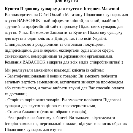
для взуття
Купити Підлогову сушарку для взуття в Інтернет-Магазині
Ви знаходитесь на Сайті Онлайн Магазину Підлогових сушарок для
взуття BABACHOK - найінформативніший, якісний, надійний,
зручний та професійний сайт з продажу Підлогових сушарок для
взуття. У нас Ви можете Замовити та Купити Підлогову сушарку
для взуття в один клік як в Дніпрі, так і по всій Україні.
Співпрацюємо з роздрібними та оптовими покупцями,
підприємцями, дизайнерами, експертами будівельної сфери,
сантехніками, комерційними та державними організаціями.
Компанія BABACHOK відкрита для всіх видів співробітництва!:)
Ми реалізували механізми взаємодії клієнта із сайтом:
- Багатофункціональний кошик товарів: Ви зможете побачити
загальну вартість замовлення, активувати знижку за промокодом
або сертифікатом, а також вибрати зручні для Вас способи оплати
та доставки;
- Сторінка порівняння товарів: Ви зможете порівняти Підлогові
сушарки для взуття за ціною та характеристиками;
- Списки бажаного (списки обраних товарів);
- Реєстрація в особистому кабінеті: Ви зможете відстежувати
історію замовлень, персональні знижки, відгуки та список обраних
Підлогових сушарок для взуття.