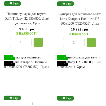
🚚 0 грн
🚚 0 грн
3
Полиця-сушарка для взуття
Сушарка для верхнього одягу
Deffi Tiffany П2 350x800, Ліве
Laris Кватро з Полицею П7
підключення, Хром
600x1200 (73207526), Ліва
9 460 грн
16 992 грн
В НАЯВНОСТІ
В НАЯВНОСТІ
4
4
4
4
🚚 0 грн
🚚 0 грн
1