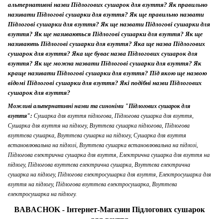
альтернативні назви Підлогових сушарок для взуття? Як правильно
називати Підлогові сушарки для взуття? Як ще правильно назвати
Підлогові сушарки для взуття? Як ще назвати Підлогові сушарки для
взуття? Як ще називаються Підлогові сушарки для взуття? Як ще
називають Підлогові сушарки для взуття? Яка ще назва Підлогових
сушарок для взуття? Яка ще буває назва Підлогових сушарок для
взуття? Як ще можна назвати Підлогові сушарки для взуття? Як
краще називати Підлогові сушарки для взуття? Під якою ще назвою
відомі Підлогові сушарки для взуття? Які подібні назви Підлогових
сушарок для взуття?
Можливі альтернативні назви та синоніми "Підлогових сушарок для
взуття":
Сушарка для взуття підлогова, Підлогова сушарка для взуття,
Сушарка для взуття на підлогу, Взуттєва сушарка підлогова, Підлогова
взуттєва сушарка, Взуттєва сушарка на підлогу, Сушарка для взуття
встановлювальна на підлозі, Взуттєва сушарка встановлювальна на підлозі,
Підлогова електрична сушарка для взуття, Електрична сушарка для взуття на
підлогу, Підлогова взуттєва електрична сушарка, Взуттєва електрична
сушарка на підлогу, Підлогова електросушарка для взуття, Електросушарка для
взуття на підлогу, Підлогова взуттєва електросушарка, Взуттєва
електросушарка на підлогу.
BABACHOK - Інтернет-Магазин Підлогових сушарок