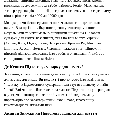
Довжина, Ширина/Глибина), Наявність або відсутність Кнопки
вимикача, Терморегулятора та/або Таймера, Колір, Максимальна
температура нагрівання, ТИП нагрівального елемента, в середньому
ціна варіюється від 4000 до 10000 грн.
Ми працюємо безпосередньо з постачальниками - це дозволяє
надати Вам прайс з найкращими, конкурентоспроможними,
актуальними та максимально вигідними цінами на Підлогові
сушарки для взуття як у Дніпрі, так і по всіх містах України
(Харків, Київ, Одеса, Львів, Запоріжжя, Кривий Ріг, Миколаїв,
Вінниця, Херсон, Полтава, Чернігів, Черкаси і т.д). Широкий
ціновий діапазон дозволить Вам зробити оптимальний вибір за
співвідношенням Ціна та Якість.
Де Купити Підлогову сушарку для взуття?
Звичайно, є багато магазинів де можна Купити Підлогову сушарку
для взуття,
але якщо Ви вже тут:)
пропонуємо Вам завітати на
"поличку" з Підлоговими сушарками для взуття в нашому онлайн-
"лігві" Бабачка, ознайомитися з каталогом Підлогових сушарок для
взуття, ми пропонуємо великий модельний ряд, детальну
інформацію про характеристики, якісні фото, професійну
консультацію та актуальні ціни.
Акції та Знижки на Підлогові сушарки для взуття