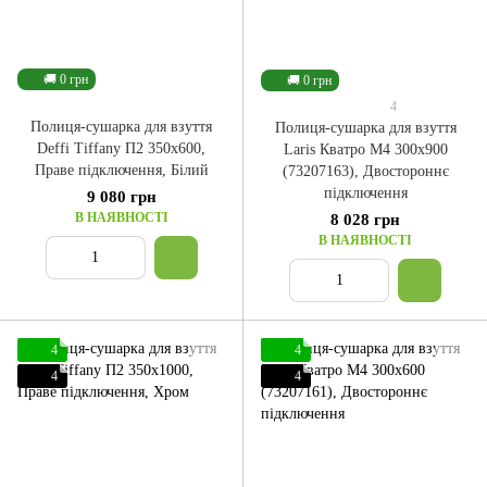
🚚 0 грн
🚚 0 грн
4
Полиця-сушарка для взуття
Полиця-сушарка для взуття
Deffi Tiffany П2 350x600,
Laris Кватро M4 300x900
Праве підключення, Білий
(73207163), Двостороннє
підключення
9 080 грн
В НАЯВНОСТІ
8 028 грн
В НАЯВНОСТІ
4
4
4
4