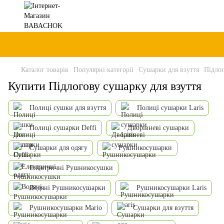
Каталог товарів
Популярні категорії
Сушарки для взуття
Підлог
Купити Підлогову сушарку для взуття
Полиці сушки для взуття
Полиці сушарки Laris
Полиці сушарки Deffi
Дворівневі сушарки
Сушарки для одягу
Рушникосушарки
Електричні Рушникосушки
Водяні Рушникосушарки
Рушникосушарки Laris
Рушникосушарки Mario
Сушарки для взуття