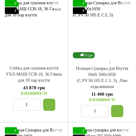
4
4
4
4
🚚 0 грн
6
Стійка для сушіння взуття
Полиця-Сушарка для Взуття
УХЛ-МАШ ССВ-18, 36 Гачків
Deffi 500x1050
для 18 пар взуття
(C.PV.50.105.E.C.L.5), Ліве
підключення
43 878 грн
В НАЯВНОСТІ
11 400 грн
В НАЯВНОСТІ
4
4