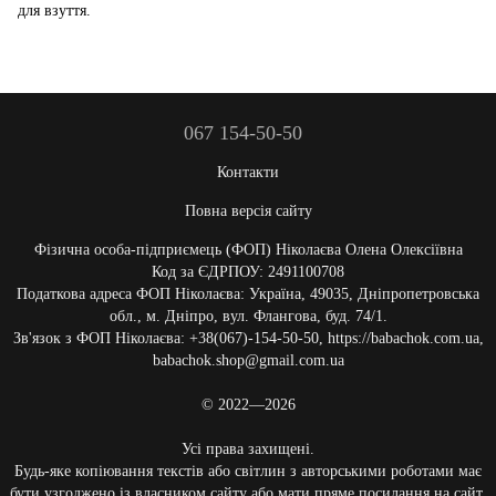
для взуття.
067 154-50-50
Контакти
Повна версія сайту
Фізична особа-підприємець (ФОП) Ніколаєва Олена Олексіївна
Код за ЄДРПОУ: 2491100708
Податкова адреса ФОП Ніколаєва: Україна, 49035, Дніпропетровська
обл., м. Дніпро, вул. Флангова, буд. 74/1.
Зв'язок з ФОП Ніколаєва: +38(067)-154-50-50, https://babachok.com.ua,
babachok.shop@gmail.com.ua
© 2022—2026
Усі права захищені.
Будь-яке копіювання текстів або світлин з авторськими роботами має
бути узгоджено із власником сайту або мати пряме посилання на сайт.