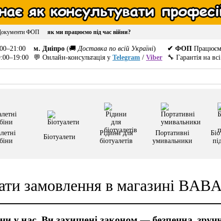
Документи ФОП
як ми працюємо під час війни?
00–21:00
м. Дніпро
(🚚
Доставка по всій Україні
)
✔ ФОП
Працюєм
:00–19:00
💬 Онлайн-консультація у
Telegram
/
Viber
🔧 Гарантія на вс
летні
Рідини для
Портативні
Біо
Біотуалети
біни
біотуалетів
умивальники
пі
ати замовлення в магазині BA
и у нас, Ви захищені законом — безпечна, зручн