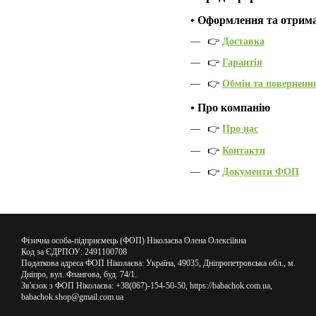
•
Оформлення та отрим
👉
Доставка
👉
Гарантія
👉
Обмін та поверненн
•
Про компанію
👉
Про нас
👉
Контакти
👉
Документи ФОП
Фізична особа-підприємець (ФОП) Ніколаєва Олена Олексіївна
Код за ЄДРПОУ: 2491100708
Податкова адреса ФОП Ніколаєва: Україна, 49035, Дніпропетровська обл., м.
Дніпро, вул. Флангова, буд. 74/1.
Зв'язок з ФОП Ніколаєва: +38(067)-154-50-50, https://babachok.com.ua,
babachok.shop@gmail.com.ua