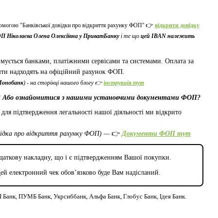
омогою "Банківської довідки про відкриття рахунку ФОП" 👉
відкрити довідку
П Ніколаєва Олена Олексіївна у ПриватБанку
і те що
цей IBAN належить
имується банками, платіжними сервісами та системами. Оплата за
шти надходять на офіційний рахунок ФОП.
Монобанк
) - на сторінці нашого блогу 👉
інструкція тут
ту? Або ознайомитися з нашими установчими документами ФОП?
для підтвердження легальності нашої діяльності ми відкрито
овідка про відкриття рахунку ФОП) —
👉
Документи ФОП тут
даткову накладну, що і є підтвердженням Вашої покупки.
й електронний чек обов’язково буде Вам надісланий.
Банк, ПУМБ Банк, Укрсиббанк, Альфа Банк, Глобус Банк, Ідея Банк.