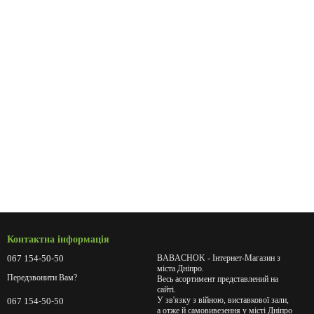
Контактна інформація
067 154-50-50
BABACHOK - Інтернет-Магазин з
міста Дніпро.
Передзвонити Вам?
Весь асортимент представлений на
сайті.
У зв'язку з війною, виставкової зали,
067 154-50-50
а отже й самовивезення у місті Дніпро