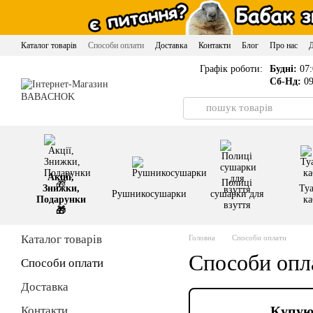
Перейти до основного контенту
Каталог товарів
Способи оплати
Доставка
Контакти
Блог
Про нас
Графік роботи:
Будні:
07:
Сб-Нд:
09
Акції,
Полиці
Знижки,
Туа
Рушникосушарки
сушарки для
Подарунки
ка
взуття
🎁
Каталог товарів
Головна
Способи оплати
Способи опл
Способи оплати
Доставка
Купуюч
Контакти