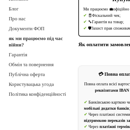
Блог
Ми працюємо 💼офіційно я
✔
🧾Фіскальний чек;
Про нас
✔
🔧Гарантія на товар;
Документи ФОП
✔
🛡️Захист прав спожива
як ми працюємо під час
Як оплатити замовле
війни?
Гарантія
Обмін та повернення
💳 Повна опла
Публічна оферта
Користувацька угода
Повна оплата всієї варто
реквізитами IBAN
Політика конфіденційності
✔
Банківською карткою ч
мобільні додатки банків
✔
Через платіжні системи
підтримкою переказів з
✔
Через
платіжні термін