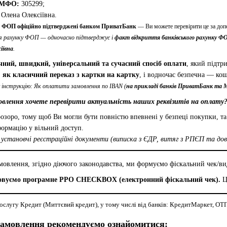
МФО:
305299;
Олена Олексіївна.
 ФОП офіційно підтверджені банком ПриватБанк
— Ви можете перевірити це за доп
тя рахунку ФОП — одночасно підтверджує і
факт відкриття банківського рахунку ФО
іївна
.
чний, швидкий, універсальний та сучасний спосіб оплати
, який підтр
,
як класичний переказ з картки на картку
, і водночас безпечна — ко
 інструкцію: Як оплатити замовлення по IBAN (
на прикладі банків ПриватБанк та 
овлення хочете перевірити актуальність наших реквізитів на опла
зоро, тому щоб Ви могли бути повністю впевнені у безпеці покупки, та 
формацію у вільний доступ.
і установчі реєстраційні документи (виписка з ЄДР, витяг з РПЄП та д
овлення, згідно діючого законодавства, ми формуємо фіскальний чек/ви
овуємо програмне РРО CHECKBOX (електронний фіскальний чек).
Це
слугу Кредит (Миттєвий кредит), у тому числі від банків: КредитМаркет, ОТП 
амовлення рекомендуємо ознайомитися: