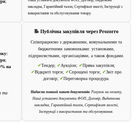
Наші установчі документи ФОП, Договір, Видаткова
грн
;
накладна, Гарантійний талон, Сертифікат якості, Інструкції з
використання та обслуговування товару.
📝 Публічна закупівля через Prozorro
Співпрацюємо з державними, комунальними та
бюджетними замовниками: установами,
нку:
підприємствами, організаціями, а також фондами.
грн
;
✔
Тендер;
✔
Аукціон;
✔
Пряма закупівля;
9% на
✔
Відкриті торги;
✔
Спрощені торги;
✔
Звіт про
договір;
✔
Переговорна процедура.
Надаємо повний пакет документів:
Рахунок на оплату,
я та
Наші установчі документи ФОП, Договір, Видаткова
накладна, Гарантійний талон, Сертифікат якості,
Інструкції з використання та обслуговування.