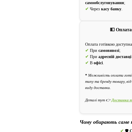
самообслуговування
;
✔
Через
касу банку
.
💵 Оплата
Оплата готівкою доступна
✔
При
самовивозі
;
✔
При
адресній доставці
✔
В
офісі
.
*
Можливість оплати готів
типу та бренду товару, від
виду доставки.
Деталі тут 👉
Доставка т
Чому обирають саме 
✔
🛡️
О