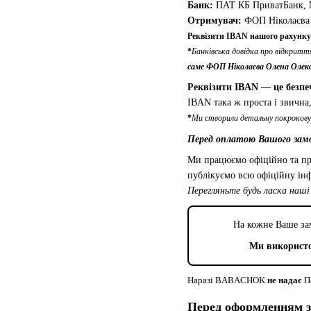
Банк:
ПАТ КБ ПриватБанк,
Отримувач:
ФОП Ніколаєва 
Реквізити IBAN нашого рахунку
*
Банківська довідка про відкрит
саме ФОП Ніколаєва Олена Олекс
Реквізити IBAN — це безпе
IBAN така ж проста і звична
*
Ми створили детальну покрокову
Перед оплатою Вашого зам
Ми працюємо офіційно та про
публікуємо всю офіційну ін
Перегляньте будь ласка наш
На кожне Ваше зам
Ми використ
Наразі BABACHOK
не надає
По
Перед оформленням з