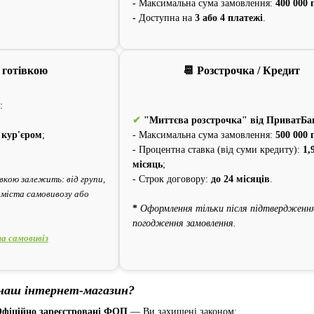
-
Максимальна сума замовлення:
400 000 
-
Доступна на
3 або 4 платежі
.
 готівкою
📆 Розстрочка / Кредит
:
✔
"Миттєва розстрочка" від ПриватБа
 кур'єром
;
- Максимальна сума замовлення:
500 000 
- Процентна ставка (від суми кредиту):
1,
місяць
;
кою залежить: від групи,
- Строк договору:
до 24 місяців
.
 міста самовивозу або
*
Оформлення тільки після підтвердженн
погодження замовлення.
а самовивіз
наш інтернет-магазин?
фіційно зареєстровані ФОП
— Ви захищені законом;