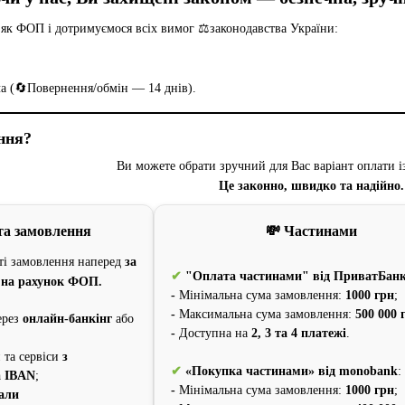
к ФОП і дотримуємося всіх вимог ⚖️законодавства України:
ча (🔄Повернення/обмін — 14 днів).
ння?
Ви можете обрати зручний для Вас варіант оплати 
Це законно, швидко та надійно.
та замовлення
💸 Частинами
сті замовлення наперед
за
✔
"Оплата частинами" від ПриватБан
 на рахунок ФОП.
-
Мінімальна сума замовлення:
1000 грн
;
-
Максимальна сума замовлення:
500 000 
ерез
онлайн-банкінг
або
-
Доступна на
2, 3 та 4 платежі
.
;
 та сервіси
з
✔
«Покупка частинами» від monobank
:
а IBAN
;
-
Мінімальна сума замовлення:
1000 грн
;
али