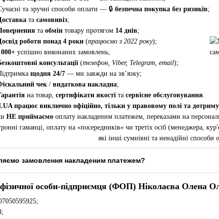
учасні та зручні способи оплати — 🔒
безпечна покупка без ризиків
;
Доставка
та
самовивіз
;
Повернення
та
обмін
товару протягом
14 днів
;
Досвід роботи понад 4 роки
(
працюємо з 2022 року
);
1000+
успішно виконаних замовлень;
Безкоштовні консультації
(
телефон, Viber, Telegram, email
);
ідтримка
щодня 24/7
— ми завжди на зв’язку;
Фіскальний чек
/
видаткова накладна
;
Гарантія
на товар,
сертифікати якості
та
сервісне обслуговування
.
працює виключно офіційно, тільки у правовому полі та дотримуєть
ми
НЕ приймаємо
оплату накладеним платежем, переказами на персональн
тронні гаманці, оплату на «посередників» чи третіх осіб (менеджера, кур
які інші сумнівні та ненадійні способи 
вляємо замовлення накладеним платежем?
 фізичної особи-підприємця (ФОП) Ніколаєва Олена Ол
7050595925;
;