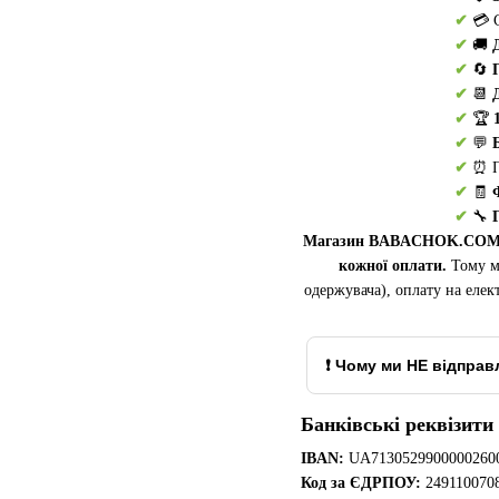
✔
💳 С
✔
🚚
✔
🔄
✔
📆
✔
🏆
✔
💬
✔
⏰ П
✔
🧾
✔
🔧
Магазин BABACHOK.COM.UA 
кожної оплати.
Тому 
одержувача), оплату на елек
❗ Чому ми НЕ відпра
Банківські реквізити
IBAN:
UA71305299000002600
Код за ЄДРПОУ:
2491100708