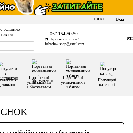
UA
RU
Вхід
о офіційно
067 154-50-50
і товари
Мі
☎️ Передзвонити Вам?
babachok.shop@gmail.com
Портативні
Портативні
туалети з
Популярні
умивальники
умивальники
дставкою
категорії
з біотуалетом
з баком
BACHOK
а та офіційна оплата без ризиків