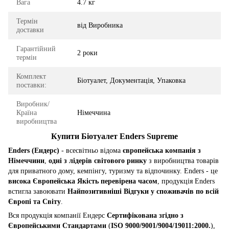
Вага
4.7 кг
Термін
від Виробника
доставки
Гарантійний
2 роки
термін
Комплект
Біотуалет, Документація, Упаковка
поставки:
Виробник/
Країна
Німеччина
виробництва
Купити Біотуалет Enders Supreme
Enders (Ендерс)
- всесвітньо відома
європейська компанія з
Німеччини
,
одні з лідерів світового ринку
з виробництва товарів
для приватного дому, кемпінгу, туризму та відпочинку. Enders - це
висока Європейська Якість перевірена часом
, продукція Enders
встигла завоювати
Найпозитивніші Відгуки у споживачів по всій
Європі та Світу
.
Вся продукція компанії Ендерс
Сертифікована згідно з
Європейськими Стандартами
(
ISO 9000/9001/9004/19011:2000.
),