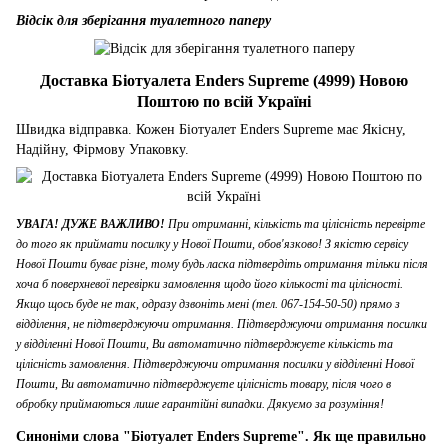
Відсік для зберігання туалетного паперу
Доставка Біотуалета Enders Supreme (4999) Новою
Поштою по всій Україні
Швидка відправка. Кожен Біотуалет Enders Supreme має Якісну,
Надійну, Фірмову Упаковку.
УВАГА! ДУЖЕ ВАЖЛИВО!
При отриманні, кількість та цілісність перевірте
до того як приймати посилку у Нової Пошти, обов'язково! З якістю сервісу
Нової Пошти буває різне, тому будь ласка підтвердіть отримання тільки після
хоча б поверхневої перевірки замовлення щодо його кількості та цілісності.
Якщо щось буде не так, одразу дзвоніть мені (тел. 067-154-50-50) прямо з
відділення, не підтверджуючи отримання. Підтверджуючи отримання посилки
у відділенні Нової Пошти, Ви автоматично підтверджуєте кількість та
цілісність замовлення. Підтверджуючи отримання посилки у відділенні Нової
Пошти, Ви автоматично підтверджуєте цілісність товару, після чого в
обробку приймаються лише гарантійні випадки. Дякуємо за розуміння!
Синоніми слова "Біотуалет Enders Supreme". Як ще правильно