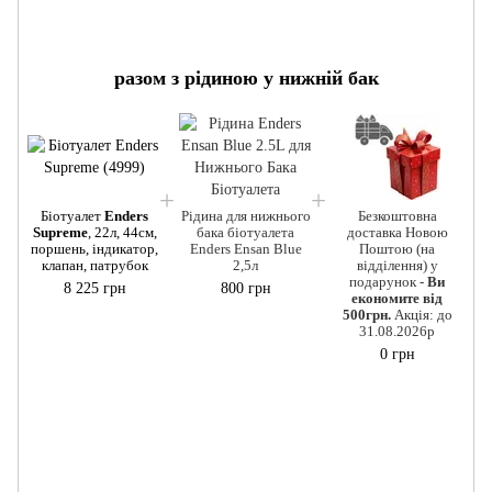
разом з рідиною у нижній бак
Біотуалет
Enders
Рідина для нижнього
Безкоштовна
Supreme
, 22л, 44см,
бака біотуалета
доставка Новою
поршень, індикатор,
Enders Ensan Blue
Поштою (на
клапан, патрубок
2,5л
відділення) у
подарунок -
Ви
8 225 грн
800 грн
економите від
500грн.
Акція: до
31.08.2026р
0 грн