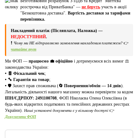
Безготівковий розрахунок З ПДВ та Кредит "Миттєва
розстрочка від ПриватБанка" —
не беруть
участь в акції
"Безкоштовна доставка".
Вартість доставки за тарифами
перевізника.
Накладений платіж (Післяплата, Наложка) —
НЕДОСТУПНИЙ
.
❗
Чому ми НЕ відправляємо замовлення накладеним платежем?
👉
читайте тут
Ми ФОП —
працюємо 💼 офіційно
і дотримуємося всіх вимог ⚖️
законодавства України:
• 🧾 Фіскальний чек
;
• 🔧 Гарантія на товар
;
•
🛡️ Захист прав споживача (
🔄 Повернення/обмін — 14 днів
).
Легальність діяльності нашого магазину можна перевірити за кодом
ІПН/ЄДРПОУ: 2491100708
, ФОП Ніколаєва Олена Олексіївна (в
будь-яких відкритих податкових та пенсійних державних реєстрах
України).
Наші установчі документи є у вільному доступі
👉
Документи ФОП