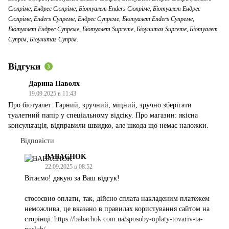
Сюпріме, Ендрес Сюпріме, Біотуалет Enders Сюпріме, Біотуалет Ендрес
Сюпріме, Enders Супреме, Ендрес Супреме, Біотуалет Enders Супреме,
Біотуалет Ендрес Супреме, Біотуалет Supreme, Біоунитаз Supreme, Біотуалет
Супрім, Біоунитаз Супрім.
Відгуки
3
Дарина Паволх
19.09.2025 в 11:43
Про біотуалет: Гарний, зручний, міцний, зручно зберігати
туалетний папір у спеціальному відсіку. Про магазин: якісна
консультація, відправили швидко, але шкода що немає наложки.
Відповісти
BABACHOK
22.09.2025 в 08:52
Вітаємо! дякую за Ваш відгук!
стососвно оплати, так, дійсно сплата накладеним платежем
неможлива, це вказано в правилах користування сайтом на
сторінці:
https://babachok.com.ua/sposoby-oplaty-tovariv-ta-