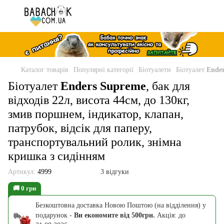
Каталог товарів
Популярні категорії
Біотуалети
Біотуалет
Ende
Біотуалет
Enders Supreme
, бак для
відходів 22л, висота 44см, до 130кг,
змив поршнем, індикатор, клапан,
патрубок, відсік для паперу,
транспортувальний ролик, знімна
кришка з сидінням
Артикул:
4999
3 відгуки
🚚 0 грн
Безкоштовна доставка Новою Поштою (на відділення) у
подарунок -
Ви економите від 500грн.
Акція: до