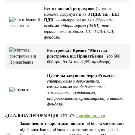
Безготівковий розрахунок
(рахунок
можемо сформувати як
З ПДВ
, так і
БЕЗ
ПДВ
) —
співпрацюємо як з фізичними
особами-підприємцями (ФОП), так і з
юридичними особами: ПП, ТОВ/ТзОВ,
фондами
.
Розстрочка / Кредит "Миттєва
розстрочка від ПриватБанка"
(до 500
000 грн, до 24 міс./1,9% щомісяця)
.
Публічна закупівля через Prozorro
—
співпрацюємо з державними,
комунальними та бюджетними
замовниками: установами,
підприємствами, організаціями, а також
фондами
.
ДЕТАЛЬНА ІНФОРМАЦІЯ ТУТ 👉
способи оплати
Замовлення з варіантами оплати
: «Оплата частинами»
від ПриватБанка, «Покупка частинами» від monobank,