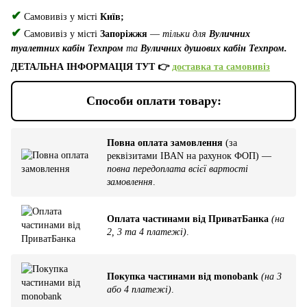
✔
Самовивіз у місті
Київ;
✔
Самовивіз у місті
Запоріжжя
—
тільки для
Вуличних
туалетних кабін Техпром
та
Вуличних душових кабін Техпром.
ДЕТАЛЬНА ІНФОРМАЦІЯ ТУТ 👉
доставка та самовивіз
Способи оплати товару:
Повна оплата замовлення
(за
реквізитами IBAN на рахунок ФОП) —
повна передоплата всієї вартості
замовлення
.
Оплата частинами від ПриватБанка
(на
2, 3 та 4 платежі)
.
Покупка частинами від monobank
(на 3
або 4 платежі)
.