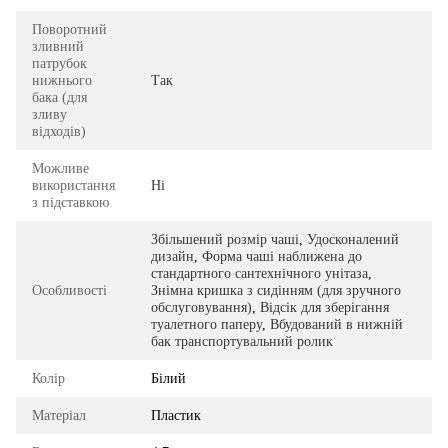
Поворотний
зливний
патрубок
нижнього
Так
бака (для
зливу
відходів)
Можливе
використання
Ні
з підставкою
Збільшений розмір чаші
,
Удосконалений
дизайн
,
Форма чаші наближена до
стандартного сантехнічного унітаза
,
Особливості
Знімна кришка з сидінням (для зручного
обслуговування)
,
Відсік для зберігання
туалетного паперу
,
Вбудований в нижній
бак транспортувальний ролик
Колір
Білий
Матеріал
Пластик