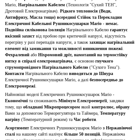
Mario,
Нагрівальним Кабелем
(Технологія "Сухий ТЕН",
Дротовий Електронагрівач).
Рідкого теплоносія (Води,
Антифризу, Масла тощо) всередині Стійок та Перекладин
Електричної Кабельної Рушникосушарки Mario - немає.
Подвійна силіконова ізоляція
Нагрівального Кабелю
гарантує
якісний захист
від пробою при критичній напрузі, відсутність
перегріву у разі перепадів напруги, а також
захищає нагрівальний
елемент від замикання та можливості виникнення пожежі
.
Фехралевий
або
Ніхромовий дріт, намотаний на термостійку
нитку в спіралі електронагрівача
, є основою
гнучкого
струмопровідного Нагрівального Кабелю
("Сухого Тена").
Контакти
Нагрівального Кабелю
виводяться до Шнура
Електричної Рушникосушарки Mario, а далі
безпосередньо до
Електромережі
.
Найновіші моделі Електричних Рушникосушарок Mario -
Економічні
та споживають
Мінімум Електроенергії
, завдяки
тому, що
обладнані Мікропроцесором
який
контролює, обрану
Вами за допомогою Терморегулятора та Таймера,
Температуру
нагріву
(Температурний режим) та
Час роботи
.
Асортимент
Електричних Рушникосушарок Mario
з Нержавіючої
сталі
на нашому сайті налічує
більше 50 позицій.
Нержавіюча