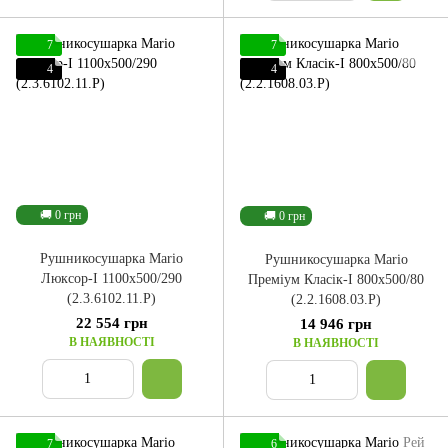
7
7
4
4
🚚 0 грн
🚚 0 грн
Рушникосушарка Mario
Рушникосушарка Mario
Люксор-I 1100x500/290
Преміум Класік-I 800x500/80
(2.3.6102.11.P)
(2.2.1608.03.P)
22 554 грн
14 946 грн
В НАЯВНОСТІ
В НАЯВНОСТІ
7
6