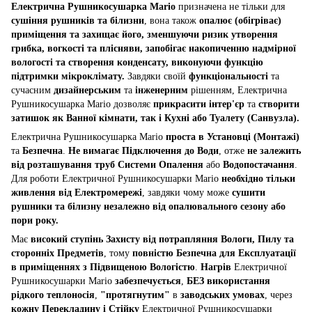
Електрична Рушникосушарка Mario
призначена не тільки для
сушіння рушників та білизни
, вона також
опалює (обігріває)
приміщення та захищає його, зменшуючи ризик утворення
грибка, вогкості та плісняви, запобігає накопиченню надмірної
вологості та створення конденсату, виконуючи функцію
підтримки мікроклімату.
Завдяки своїй
функціональності
та
сучасним
дизайнерським
та
інженерним
рішенням, Електрична
Рушникосушарка Mario дозволяє
прикрасити інтер'єр
та
створити
затишок як Ванної кімнати, так і Кухні або Туалету (Санвузла).
Електрична Рушникосушарка Mario
проста в Установці (Монтажі)
та
Безпечна
.
Не вимагає Підключення до Води
, отже
не залежить
від розташування труб Системи Опалення
або
Водопостачання
.
Для роботи Електричної Рушникосушарки Mario
необхідно тільки
живлення від Електромережі
, завдяки чому може
сушити
рушники та білизну незалежно від опалювального сезону або
пори року.
Має
високий ступінь Захисту від потрапляння Вологи, Пилу та
сторонніх Предметів
, тому
повністю Безпечна для Експлуатації
в приміщеннях з Підвищеною Вологістю
.
Нагрів
Електричної
Рушникосушарки Mario
забезпечується
,
БЕЗ використання
рідкого теплоносія
,
"протягнутим"
в
заводських умовах
, через
кожну Перекладину і Стійку
Електричної Рушникосушарки