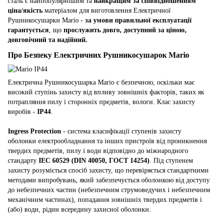
сталь є найпопулярнішим та
найкращим за співвідношенням
ціна/якість
матеріалом для виготовлення Електричної
Рушникосушарки Mario -
за умови правильної експлуатації
гарантується
, що
прослужить довго, доступний за ціною,
довговічний та надійний.
Про Безпеку Електричних Рушникосушарок Mario
Електрична Рушникосушарка Mario є безпечною, оскільки має
високий ступінь захисту від впливу зовнішніх факторів, таких як
потрапляння пилу і сторонніх предметів, вологи. Клас захисту
виробів -
IP44
.
Ingress Protection
- система класифікації ступенів захисту
оболонки електрообладнання та інших пристроїв від проникнення
твердих предметів, пилу і води відповідно до міжнародного
стандарту
IEC 60529 (DIN 40050, ГОСТ 14254)
. Під ступенем
захисту розуміється спосіб захисту, що перевіряється стандартними
методами випробувань, який забезпечується оболонкою від доступу
до небезпечних частин (небезпечним струмоведучих і небезпечним
механічним частинах), попадання зовнішніх твердих предметів і
(або) води, рідин всередину захисної оболонки.