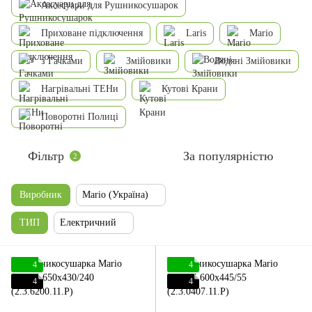
Аксесуари для Рушникосушарок
Приховане підключення
Laris
Mario
з Гачками
Змійовики
Водяні Змійовики
Нагрівальні ТЕНи
Кутові Крани
Поворотні Полиці
Фільтр
За популярністю
2
Виробник
Mario (Україна)
ТИП
Електричний
4
4
4
4