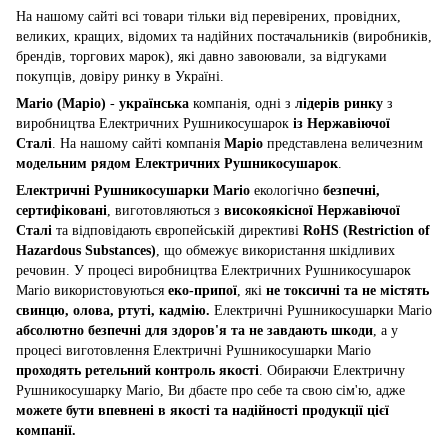
На нашому сайті всі товари тільки від перевірених, провідних,
великих, кращих, відомих та надійних постачальників (виробників,
брендів, торгових марок), які давно завоювали, за відгуками
покупців, довіру ринку в Україні.
Mario (Маріо)
-
українська
компанія, одні з
лідерів ринку
з
виробництва Електричних Рушникосушарок
із Нержавіючої
Сталі
. На нашому сайті компанія
Маріо
представлена величезним
модельним рядом Електричних Рушникосушарок
.
Електричні Рушникосушарки Mario
екологічно
безпечні,
сертифіковані
, виготовляються з
високоякісної Нержавіючої
Сталі
та відповідають європейській директиві
RoHS (Restriction of
Hazardous Substances)
, що обмежує використання шкідливих
речовин. У процесі виробництва Електричних Рушникосушарок
Mario використовуються
еко-припої
, які
не токсичні та не містять
свинцю, олова, ртуті, кадмію.
Електричні Рушникосушарки Mario
абсолютно безпечні для здоров'я та не завдають шкоди
, а у
процесі виготовлення Електричні Рушникосушарки Mario
проходять ретельний контроль якості
. Обираючи Електричну
Рушникосушарку Mario, Ви дбаєте про себе та свою сім'ю, адже
можете бути впевнені в якості та надійності продукції цієї
компанії.