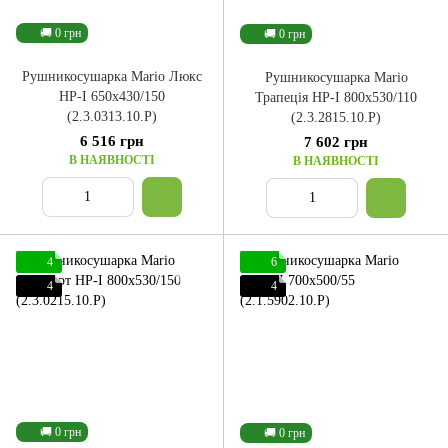
🚚 0 грн
🚚 0 грн
Рушникосушарка Mario Люкс
Рушникосушарка Mario
НР-І 650x430/150
Трапеція НР-І 800x530/110
(2.3.0313.10.P)
(2.3.2815.10.P)
6 516 грн
7 602 грн
В НАЯВНОСТІ
В НАЯВНОСТІ
4
6
4
4
🚚 0 грн
🚚 0 грн