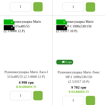
4
6
4
4
🚚 0 грн
Рушникосушарка Mario Ласо-І
Рушникосушарка Mario Люкс
515x485/55 (2.3.0600.12.P)
НР-І 1090x530/150
(2.3.0317.10.P)
4 998 грн
В НАЯВНОСТІ
9 702 грн
В НАЯВНОСТІ