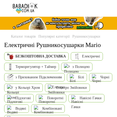
Каталог товарів
Популярні категорії
Рушникосушарки
Електричні Рушникосушарки Mario
БЕЗКОШТОВНА ДОСТАВКА
Електричні
Терморегулятор + Таймер
з Полицею
з Прихованим Підключенням
Білі
Чорні
у Кольорі Хром
Електро Змійовики
Підлогові
Поворотні
Навісні Гачки
Водяні
Комбіновані