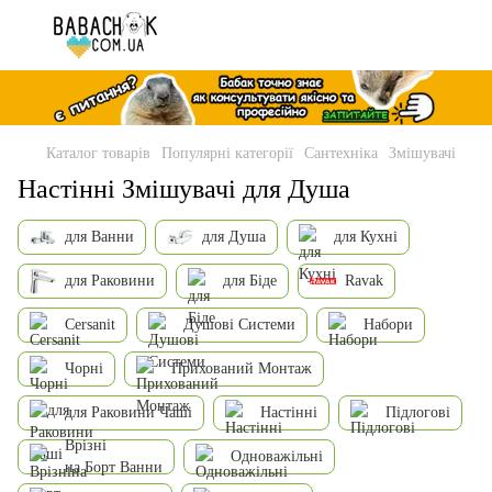
Каталог товарів
Популярні категорії
Сантехніка
Змішувачі
Настінні Змішувачі для Душа
для Ванни
для Душа
для Кухні
для Раковини
для Біде
Ravak
Cersanit
Душові Системи
Набори
Чорні
Прихований Монтаж
для Раковини Чаші
Настінні
Підлогові
Врізні
Одноважільні
на Борт Ванни