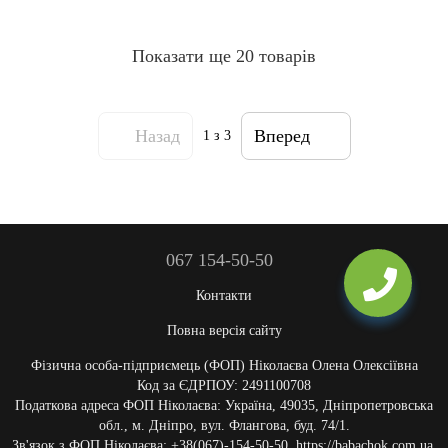
Показати ще 20 товарів
Назад
Вперед
1
з 3
067 154-50-50
Контакти
Повна версія сайту
Фізична особа-підприємець (ФОП) Ніколаєва Олена Олексіївна
Код за ЄДРПОУ: 2491100708
Податкова адреса ФОП Ніколаєва: Україна, 49035, Дніпропетровська
обл., м. Дніпро, вул. Флангова, буд. 74/1.
Зв'язок з ФОП Ніколаєва: +38(067)-154-50-50, https://babachok.com.ua,