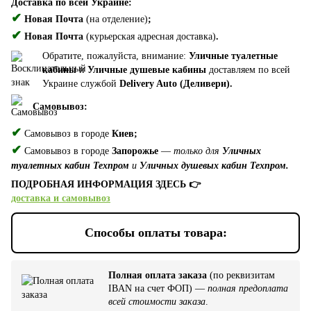
Доставка по всей Украине:
✔
Новая Почта
(на отделение)
;
✔
Новая Почта
(курьерская адресная доставка)
.
Обратите, пожалуйста, внимание:
Уличные туалетные
кабины
и
Уличные душевые кабины
доставляем по всей
Украине службой
Delivery Auto (Деливери).
Самовывоз:
✔
Самовывоз в городе
Киев;
✔
Самовывоз в городе
Запорожье
—
только для
Уличных
туалетных кабин Техпром
и
Уличных душевых кабин Техпром.
ПОДРОБНАЯ ИНФОРМАЦИЯ ЗДЕСЬ 👉
доставка и самовывоз
Способы оплаты товара:
Полная оплата заказа
(по реквизитам
IBAN на счет ФОП) —
полная предоплата
всей стоимости заказа
.