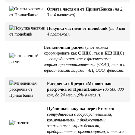
Оплата частями от ПриватБанка
(на 2,
3 и 4 платежа)
.
Покупка частями от monobank
(на 3 или
4 платежа)
.
Безналичный расчет
(счет можем
сформировать как
С НДС
, так и
БЕЗ НДС
)
—
сотрудничаем как с физическими
лицами-предпринимателями (ФОП), так и с
юридическими лицами: ЧП, ООО, фондами
.
Рассрочка / Кредит «Мгновенная
рассрочка от ПриватБанка»
(до 500 000
грн, до 24 мес./1,9% в месяц)
.
Публичная закупка через Prozorro
—
сотрудничаем с государственными,
коммунальными и бюджетными
заказчиками: учреждениями,
предприятиями, организациями, а также