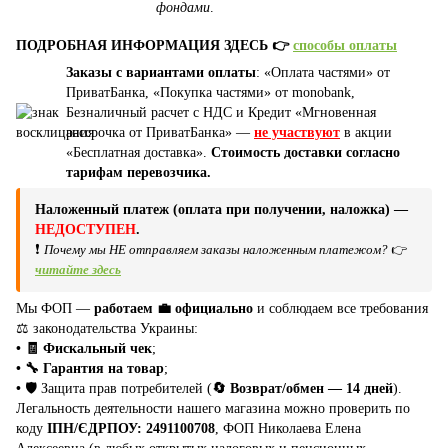
фондами
.
ПОДРОБНАЯ ИНФОРМАЦИЯ ЗДЕСЬ 👉
способы оплаты
Заказы с вариантами оплаты
: «Оплата частями» от
ПриватБанка, «Покупка частями» от monobank,
Безналичный расчет с НДС и Кредит «Мгновенная
рассрочка от ПриватБанка» —
не участвуют
в акции
«Бесплатная доставка».
Стоимость доставки согласно
тарифам перевозчика.
Наложенный платеж (оплата при получении, наложка) —
НЕДОСТУПЕН
.
❗
Почему мы НЕ отправляем заказы наложенным платежом?
👉
читайте здесь
Мы ФОП —
работаем 💼 официально
и соблюдаем все требования
⚖️ законодательства Украины:
• 🧾 Фискальный чек
;
• 🔧 Гарантия на товар
;
•
🛡️ Защита прав потребителей (
🔄 Возврат/обмен — 14 дней
).
Легальность деятельности нашего магазина можно проверить по
коду
ІПН/ЄДРПОУ: 2491100708
, ФОП Николаева Елена