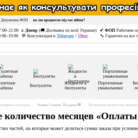
Документы ФОП
як ми працюємо під час війни?
:00–21:00
г. Днепр
(🚚
Доставка по всей Украине
)
✔ ФОП
Работаем о
:00–19:00
💬 Консультация в
Telegram
/
Viber
🔧 Гарантия на все 
уалетные
Жидкости в
Портативные
Би
Биотуалеты
кабины
биотуалеты
умывальники
п
пулярные категории
Акции, Скидки, Подарки 🎁
Увеличенное количество месяцев
е количество месяцев «Оплаты
ство частей, на которые может делиться сумма заказа при услов