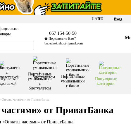
UA
RU
Вход
фициально
067 154-50-50
товары
Мо
☎️ Перезвонить Вам?
babachok.shop@gmail.com
Портативные
Портативные
отуалеты с
умывальники
Популярные
умывальники
одставкой
с
категории
с баком
биотуалетом
 «Оплаты частями» от ПриватБанка
 частями» от ПриватБанка
ии «Оплаты частями» от ПриватБанка