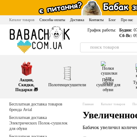
Перейти к основному контенту
Каталог товаров
Способы оплаты
Доставка
Контакты
Блог
Про нас
График работы:
Будни:
07
Сб-Вс:
09
Акции,
Полки
Т
Скидки,
Полотенцесушители
сушилки для
Подарки 🎁
обуви
Бесплатная доставка товаров
Главная
Каталог товаров
По
бренда Avial
Увеличенно
Бесплатная доставка
Электрических Полок-сушилок
Бабачок увеличил количе
для обуви
Бесплатная доставка