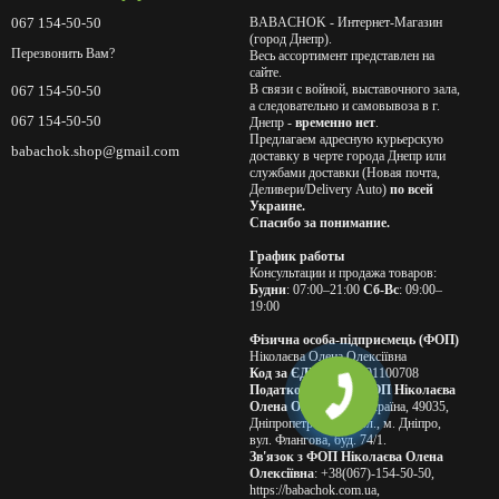
067 154-50-50
BABACHOK - Интернет-Магазин
(город Днепр).
Перезвонить Вам?
Весь ассортимент представлен на
сайте.
В связи с войной, выставочного зала,
067 154-50-50
а следовательно и самовывоза в г.
067 154-50-50
Днепр -
временно нет
.
Предлагаем адресную курьерскую
babachok.shop@gmail.com
доставку в черте города Днепр или
службами доставки (Новая почта,
Деливери/Delivery Auto)
по всей
Украине.
Спасибо за понимание.
График работы
Консультации и продажа товаров:
Будни
: 07:00–21:00
Сб-Вс
: 09:00–
19:00
Фізична особа-підприємець (ФОП)
Ніколаєва Олена Олексіївна
Код за ЄДРПОУ
: 2491100708
Податкова адреса ФОП Ніколаєва
Олена Олексіївна
: Україна, 49035,
Дніпропетровська обл., м. Дніпро,
вул. Флангова, буд. 74/1.
Зв'язок з ФОП Ніколаєва Олена
Олексіївна
: +38(067)-154-50-50,
https://babachok.com.ua,