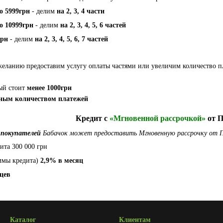
до 5999грн
- делим
на 2, 3, 4 части
до 10999грн
- делим
на 2, 3, 4, 5, 6 частей
грн
- делим
на 2, 3, 4, 5, 6, 7 частей
еланию предоставим услугу оплаты частями или увеличим количество 
рый стоит
менее 1000грн
зным количеством платежей
Кредит с
«Мгновенной рассрочкой»
от П
 покупателей
Бабачок может предоставить Мгновенную рассрочку от 
та 300 000 грн
ммы кредита)
2,9% в месяц
яцев
Каталог
Клиентам