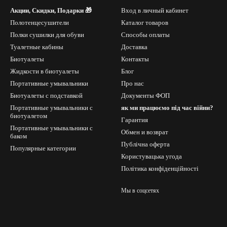
Акции, Скидки, Подарки 🎁
Вход в личный кабинет
Полотенцесушители
Каталог товаров
Полки сушилки для обуви
Способы оплаты
Туалетные кабины
Доставка
Биотуалеты
Контакты
Жидкости в биотуалеты
Блог
Портативные умывальники
Про нас
Биотуалеты с подставкой
Документы ФОП
Портативные умывальники с
як ми працюємо під час війни?
биотуалетом
Гарантия
Портативные умывальники с
Обмен и возврат
баком
Публічна оферта
Популярные категории
Користувацька угода
Політика конфіденційності
Мы в соцсетях