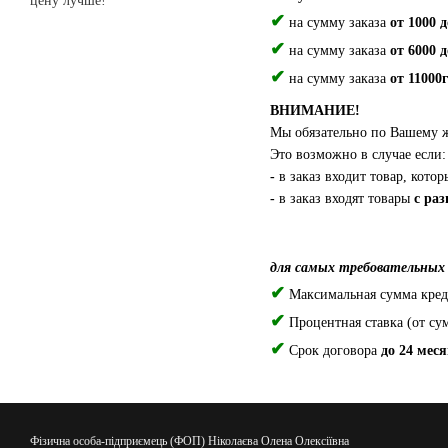
цену лучше!
✔
на сумму заказа
от 1000 
✔
на сумму заказа
от 6000 
✔
на сумму заказа
от 11000
ВНИМАНИЕ!
Мы обязательно по Вашему ж
Это возможно в случае если:
-
в заказ входит товар, кото
-
в заказ входят товары
с ра
для самых требовательных
✔
Максимальная сумма креди
✔
Процентная ставка (от су
✔
Срок договора
до 24 мес
Фізична особа-підприємець (ФОП) Ніколаєва Олена Олексіївна