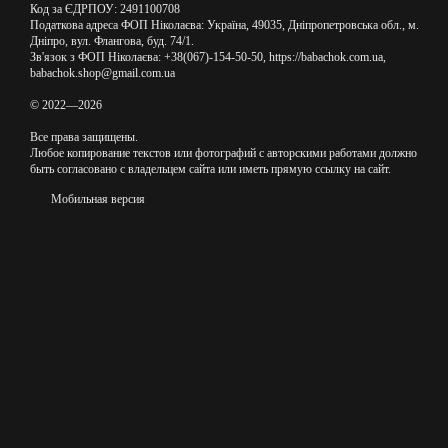
Код за ЄДРПОУ: 2491100708
Податкова адреса ФОП Ніколаєва: Україна, 49035, Дніпропетровська обл., м.
Дніпро, вул. Флангова, буд. 74/1.
Зв'язок з ФОП Ніколаєва: +38(067)-154-50-50, https://babachok.com.ua,
babachok.shop@gmail.com.ua
© 2022—2026
Все права защищены.
Любое копирование текстов или фотографий с авторскими работами должно
быть согласовано с владельцем сайта или иметь прямую ссылку на сайт.
Мобильная версия