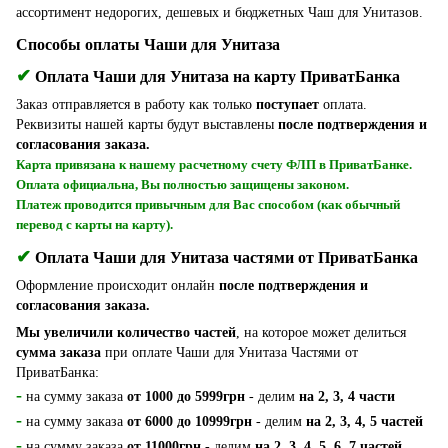
ассортимент недорогих, дешевых и бюджетных Чаш для Унитазов.
Способы оплаты Чаши для Унитаза
✔
Оплата Чаши для Унитаза на карту ПриватБанка
Заказ отправляется в работу как только
поступает
оплата.
Реквизиты нашей карты будут выставлены
после подтверждения и
согласования заказа.
Карта привязана к нашему расчетному счету ФЛП в ПриватБанке.
Оплата официальна, Вы полностью защищены законом.
Платеж проводится привычным для Вас способом (как обычный
перевод с карты на карту).
✔
Оплата Чаши для Унитаза частями от ПриватБанка
Оформление происходит онлайн
после подтверждения и
согласования заказа.
Мы увеличили количество частей
, на которое может делиться
сумма заказа
при оплате Чаши для Унитаза Частями от
ПриватБанка:
-
на сумму заказа
от 1000 до 5999грн
- делим
на 2, 3, 4 части
-
на сумму заказа
от 6000 до 10999грн
- делим
на 2, 3, 4, 5 частей
-
на сумму заказа
от 11000грн
- делим
на 2, 3, 4, 5, 6, 7 частей