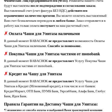
Физических Лиц Предпринимателей (ФЛП)
. Реквизиты нашего счета
будут выставлены
после подтверждения и согласования заказа
.
Выставленный счет (счет фактура БЕЗ НДС)
действителен
ограниченное количество времени
. Вы можете оплатить выставленный
Вам счет безналичным переводом
в любом банке
. Заказ отправляется в
работу как только оплата
поступает
на наш расчетный счет.
✗
Оплата Чаши для Унитаза наличными
В данный момент BABACHOK
не предоставляет
возможность Оплаты
Чаши для Унитаза наличными.
Спасибо за понимание.
✗
Покупка Чаши для Унитаза частями от monobank
В данный момент BABACHOK
не предоставляет
Услугу Покупка Чаши
для Унитаза частями от monobank.
✗
Кредит на Чашу для Унитаза
В данный момент BABACHOK
не предоставляет
Услугу Чаша для
Унитаза в Кредит (Мгновенный кредит), в том числе и от банков:
КредитМаркет, ОТП Банк, ПУМБ Банк, Укрсиббанк, Альфа Банк, Глобус
Банк, Идея Банк.
Правила Гарантии на Доставку Чаши для Унитаза:
*! независимо от способа оплаты и выбранной Вами транспортной компании