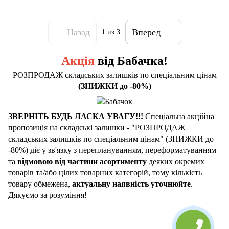
Назад
Вперед
1
из 3
Акція
від Бабачка!
РОЗПРОДАЖ складських залишків по спеціальним цінам
(ЗНИЖКИ до -80%)
ЗВЕРНІТЬ БУДЬ ЛАСКА УВАГУ!!!
Cпеціальна акційна
пропозиція на складські залишки - "РОЗПРОДАЖ
складських залишків по спеціальним цінам" (ЗНИЖКИ до
-80%) діє у зв'язку з переплануванням, переформатуванням
та
відмовою від частини асортименту
деяких окремих
товарів та/або цілих товарних категорій, тому кількість
товару обмежена,
актуальну наявність уточнюйте
.
Дякуємо за розуміння!