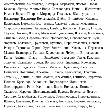
Днестровский, Мирноград, Ахтырка, Марганец, Фастов, Новая
Каховка, Лубны, Жёлтые Воды, Светловодск, Ирпень, Шепетовка,
Ромны, Вараш, Покров, Миргород, Подольск, Южноукраинск,
Владимир (Владимир-Волынский), Дубно, Вишнёвое, Каховка,
Васильков, Нетешин, Вознесенск, Славута, Боярка, Жмеринка,
Староконстантинов, Авдеевка, Самбор, Борислав, Торецк, Глухов,
Обухов, Токмак, Чугуев, Могилёв-Подольский, Южное, Костополь,
Синельниково, Первомайский, Доброполье, Новояворовск, Буча,
Чортков, Балаклия, Трускавец, Купянск, Першотравенск, Новый
Роздол, Терновка, Сарны, Хуст, Золотоноша, Хмельник, Переяслав,
Малин, Вышгород, Гайсин, Коростышев, Лебедин, Виноградов,
Канев, Алёшки, Славутич, Здолбунов, Берегово, Гадяч, Казатин,
Золочев, Селидово, Броды, Вольногорск, Знаменка, Кролевец,
Волноваха, Ладыжин, Лиман, Мерефа, Надворная, Люботин,
Попасная, Полонное, Кременец, Сокаль, Красноград, Тростянец,
Стебник, Долина, Килия, Яготин, Кременная, Геническ, Курахово,
Пологи, Красилов, Волочиск, Подгородное, Долинская,
Днепрорудное, Рени, Калиновка, Балта, Волчанск, Пятихатки,
Скадовск, Корсунь-Шевченковский, Бахмач, Бережаны, Дергачи,
Сватово, Старобельск, Раздельное, Звенигородка, Новоукраинка,
Шпола, Ватутино, Изяслав, Свалява, Богуслав, Верхнеднепровск,
Городок, Белополье, Сквира, Березань, Винники, Овруч, Бар,