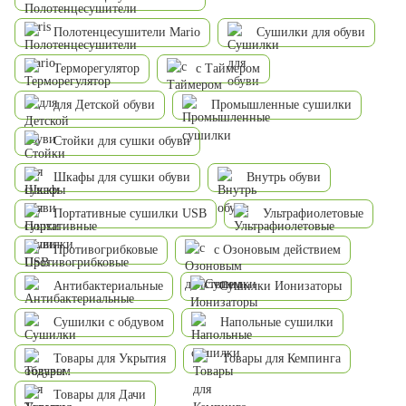
Полотенцесушители Mario
Сушилки для обуви
Терморегулятор
с Таймером
для Детской обуви
Промышленные сушилки
Стойки для сушки обуви
Шкафы для сушки обуви
Внутрь обуви
Портативные сушилки USB
Ультрафиолетовые
Противогрибковые
с Озоновым действием
Антибактериальные
Сушилки Ионизаторы
Сушилки с обдувом
Напольные сушилки
Товары для Укрытия
Товары для Кемпинга
Товары для Дачи