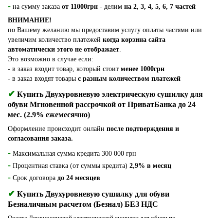
-
на сумму заказа
от 11000грн
- делим
на 2, 3, 4, 5, 6, 7 частей
ВНИМАНИЕ!
по Вашему желанию мы предоставим услугу оплаты частями или
увеличим количество платежей
когда корзина сайта
автоматически этого не отображает
.
Это возможно в случае если:
-
в заказ входит товар, который стоит
менее 1000грн
-
в заказ входят товары
с разным количеством платежей
✔
Купить Двухуровневую электрическую сушилку для
обуви Мгновенной рассрочкой от ПриватБанка до 24
мес. (2.9% ежемесячно)
Оформление происходит онлайн
после подтверждения и
согласования заказа.
-
Максимальная сумма кредита 300 000 грн
-
Процентная ставка (от суммы кредита)
2,9% в месяц
-
Срок договора
до 24 месяцев
✔
Купить Двухуровневую сушилку для обуви
Безналичным расчетом (Безнал) БЕЗ НДС
Оплата Двухуровневой электрической сушилки для обуви по