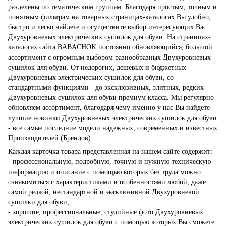
разделены по тематическим группам. Благодаря простым, точным и
понятным фильтрам на товарных страницах-каталогах Вы удобно,
быстро и легко найдете и осуществите выбор интересующих Вас
Двухуровневых электрических сушилок для обуви. На страницах-
каталогах сайта BABACHOK постоянно обновляющийся, большой
ассортимент с огромным выбором разнообразных Двухуровневых
сушилок для обуви. От недорогих, дешевых и бюджетных
Двухуровневых электрических сушилок для обуви, со
стандартными функциями - до эксклюзивных, элитных, редких
Двухуровневых сушилок для обуви премиум класса. Мы регулярно
обновляем ассортимент, благодаря чему именно у нас Вы найдете
лучшие новинки Двухуровневых электрических сушилок для обуви
- все самые последние модели надежных, современных и известных
Производителей (Брендов).
Каждая карточка товара представленная на нашем сайте содержит:
- профессиональную, подробную, точную и нужную техническую
информацию и описание с помощью которых без труда можно
ознакомиться с характеристиками и особенностями любой, даже
самой редкой, нестандартной и эксклюзивной Двухуровневой
сушилки для обуви;
- хорошие, профессиональные, студийные фото Двухуровневых
электрических сушилок для обуви с помощью которых Вы сможете