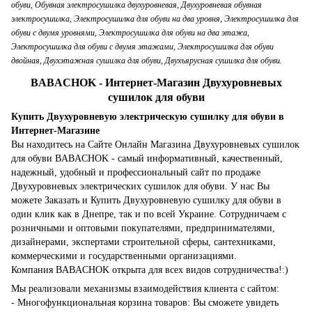
обуви, Обувная электросушилка двухуровневая, Двухуровневая обувная
электросушилка, Электросушилка для обуви на два уровня, Электросушилка для
обуви с двумя уровнями, Электросушилка для обуви на два этажа,
Электросушилка для обуви с двумя этажами, Электросушилка для обуви
двойная, Двухэтажная сушилка для обуви, Двухъярусная сушилка для обуви.
BABACHOK - Интернет-Магазин Двухуровневых
сушилок для обуви
Купить Двухуровневую электрическую сушилку для обуви в
Интернет-Магазине
Вы находитесь на Сайте Онлайн Магазина Двухуровневых сушилок
для обуви BABACHOK - самый информативный, качественный,
надежный, удобный и профессиональный сайт по продаже
Двухуровневых электрических сушилок для обуви. У нас Вы
можете Заказать и Купить Двухуровневую сушилку для обуви в
один клик как в Днепре, так и по всей Украине. Сотрудничаем с
розничными и оптовыми покупателями, предпринимателями,
дизайнерами, экспертами строительной сферы, сантехниками,
коммерческими и государственными организациями.
Компания BABACHOK открыта для всех видов сотрудничества!:)
Мы реализовали механизмы взаимодействия клиента с сайтом:
- Многофункциональная корзина товаров: Вы сможете увидеть