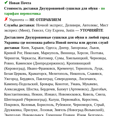
✔
Новая Почта
Стоимость доставки Двухуровневой сушилки для обуви -
по
тарифам перевозчика
✗
Укрпочта
— НЕ ОТПРАВЛЯЕМ
Службы доставки:
Ночной экспресс, Деливери, Автолюкс, Мист
экспресс (Meest), Гюнсел, City Express, Justin
— УТОЧНЯЙТЕ
Доставляем Двухуровневые сушилки для обуви в любой город
Украины где возможна работа Новой почты или других служб
доставки
: Киев, Харьков, Одесса, Днепр, Запорожье, Львов,
Кривой Рог, Николаев, Мариуполь, Винница, Херсон, Полтава,
Чернигов, Черкассы, Житомир, Сумы, Хмельницкий, Черновцы,
Ровно, Каменское (Днепродзержинск), Кропивницкий
(Кировоград), Ивано-Франковск, Кременчуг, Тернополь, Луцк,
Белая Церковь, Краматорск, Мелитополь, Никополь, Славянск,
Ужгород, Бердянск, Павлоград, Северодонецк, Лисичанск,
Каменец-Подольский, Бровары, Конотоп, Умань, Мукачево,
Александрия, Шостка, Бердичев, Бахмут (Артемовск), Дрогобыч,
Константиновка, Нежин, Измаил, Новомосковск, Ковель, Смела,
Шептицкий (Червоноград), Калуш, Первомайск, Коростень,
Покровск, Коломыя, Борисполь, Рубежное, Черноморск, Стрый,
Дружковка, Прилуки, Лозовая, Звягель (Новоград-Волынский),
Энергодар, Нововолынск, Горишние Плавни, Изюм, Белгород-