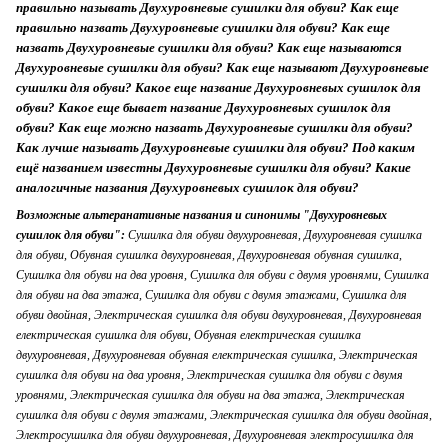
правильно называть Двухуровневые сушилки для обуви? Как еще
правильно назвать Двухуровневые сушилки для обуви? Как еще
назвать Двухуровневые сушилки для обуви? Как еще называются
Двухуровневые сушилки для обуви? Как еще называют Двухуровневые
сушилки для обуви? Какое еще название Двухуровневых сушилок для
обуви? Какое еще бывает название Двухуровневых сушилок для
обуви? Как еще можно назвать Двухуровневые сушилки для обуви?
Как лучше называть Двухуровневые сушилки для обуви? Под каким
ещё названием известны Двухуровневые сушилки для обуви? Какие
аналогичные названия Двухуровневых сушилок для обуви?
Возможные альтеранативные названия и синонимы "Двухуровневых
сушилок для обуви":
Сушилка для обуви двухуровневая, Двухуровневая сушилка
для обуви, Обувная сушилка двухуровневая, Двухуровневая обувная сушилка,
Сушилка для обуви на два уровня, Сушилка для обуви с двумя уровнями, Сушилка
для обуви на два этажа, Сушилка для обуви с двумя этажами, Сушилка для
обуви двойная, Электрическая сушилка для обуви двухуровневая, Двухуровневая
електрическая сушилка для обуви, Обувная електрическая сушилка
двухуровневая, Двухуровневая обувная електрическая сушилка, Электрическая
сушилка для обуви на два уровня, Электрическая сушилка для обуви с двумя
уровнями, Электрическая сушилка для обуви на два этажа, Электрическая
сушилка для обуви с двумя этажами, Электрическая сушилка для обуви двойная,
Электросушилка для обуви двухуровневая, Двухуровневая электросушилка для