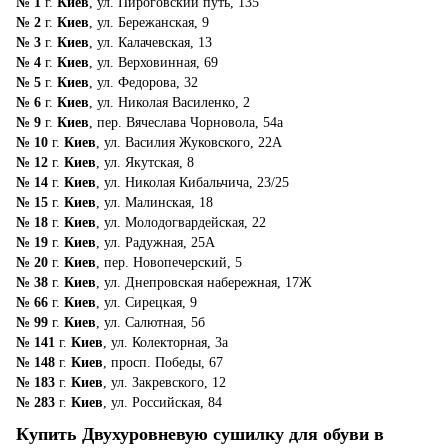
№ 1
г.
Киев
, ул. Пироговский путь, 135
№ 2
г.
Киев
, ул. Бережанская, 9
№ 3
г.
Киев
, ул. Калачевская, 13
№ 4
г.
Киев
, ул. Верховинная, 69
№ 5
г.
Киев
, ул. Федорова, 32
№ 6
г.
Киев
, ул. Николая Василенко, 2
№ 9
г.
Киев
, пер. Вячеслава Чорновола, 54а
№ 10
г.
Киев
, ул. Василия Жуковского, 22А
№ 12
г.
Киев
, ул. Якутская, 8
№ 14
г.
Киев
, ул. Николая Кибальчича, 23/25
№ 15
г.
Киев
, ул. Малинская, 18
№ 18
г.
Киев
, ул. Молодогвардейская, 22
№ 19
г.
Киев
, ул. Радужная, 25А
№ 20
г.
Киев
, пер. Новопечерский, 5
№ 38
г.
Киев
, ул. Днепровская набережная, 17Ж
№ 66
г.
Киев
, ул. Сирецкая, 9
№ 99
г.
Киев
, ул. Салютная, 5б
№ 141
г.
Киев
, ул. Колекторная, 3а
№ 148
г.
Киев
, просп. Победы, 67
№ 183
г.
Киев
, ул. Закревского, 12
№ 283
г.
Киев
, ул. Российская, 84
Купить Двухуровневую сушилку для обуви в