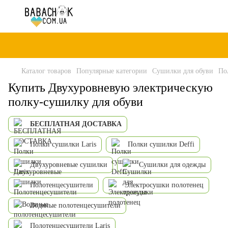
Каталог товаров
Популярные категории
Сушилки для обуви
По
Купить Двухуровневую электрическую
полку-сушилку для обуви
БЕСПЛАТНАЯ ДОСТАВКА
Полки сушилки Laris
Полки сушилки Deffi
Двухуровневые сушилки
Сушилки для одежды
Полотенцесушители
Электросушки полотенец
Водяные полотенцесушители
Полотенцесушители Laris