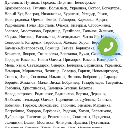
Дунаевцы, Путивль, Городок, Пирятин, Белозёрское,
Красногоровка, Тульчин, Вольнянск, Украинка, Острог, Богодухов,
Новый Буг, Болград, Николаевка, Бурштын, Угледар, Рахов,
Новогродовка, Орехов, Змиёв, Гайворон, Карловка, Арциз,
Радомышль, Голая Пристань, Очаков, Киверцы, Сторожинец,
Золотое, Апостолово, Городище, Гуляйполе, Тальное, Жашков,
Збараж, Носовка, Васильевка, Зеленодольск, Часов Яр, Новгород-
Северский, Кагарлык, Теребовля, Жолква, Хорол, Березно,
Каменка-Днепровская, Рожище, Тетиев, Корюковка, Бершадь,
Берислав, Яворов, Снигирёвка, Баштанка, Бучач, Счастье, Гнивань,
Городня, Каменка, Новая Одесса, Приморск, Камень-Каширский,
Мена, Узин, Светлодарск, Северск, Беляевка, Барановка, Украинск,
Немиров, Мироновка, Лохвица, Соледар, Горняк, Новомиргород,
Сновск, Ичня, Сосновка, Ильинцы, Ямполь, Бобровица, Тараща,
Борщёв, Жидачов, Малая Виска, Бобринец, Татарбунары, Таврийск,
Гребёнка, Христиновка, Каменка-Бугская, Болехов,
Новоднестровск, Родинское, Радивилов, Борзна, Деражня,
Любомль, Теплодар, Олевск, Перещепино, Дубляны, Снятын,
Кобеляки, Горское, Верховцево, Глобино, Зеньков, Марьинка,
Погребище, Ходоров, Берёзовка, Радехов, Хотин, Барвенково,
Дубровица, Тисмениця, Решетиловка, Сокиряны, Городенка,
Залещики, Валки, Мостиска, Чигирин, Иршава, Пустомыты,