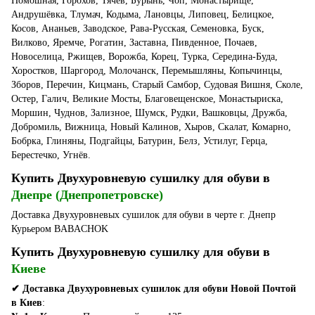
Помошная, Горохов, Тячев, Бурынь, Чоп, Монастырище,
Андрушёвка, Тлумач, Кодыма, Лановцы, Липовец, Белицкое,
Косов, Ананьев, Заводское, Рава-Русская, Семеновка, Буск,
Вилково, Яремче, Рогатин, Заставна, Пивденное, Почаев,
Новоселица, Ржищев, Ворожба, Корец, Турка, Середина-Буда,
Хоростков, Шаргород, Молочанск, Перемышляны, Копычинцы,
Зборов, Перечин, Кицмань, Старый Самбор, Судовая Вишня, Сколе,
Остер, Галич, Великие Мосты, Благовещенское, Монастыриска,
Моршин, Чуднов, Зализное, Шумск, Рудки, Вашковцы, Дружба,
Добромиль, Вижница, Новый Калинов, Хыров, Скалат, Комарно,
Бобрка, Глиняны, Подгайцы, Батурин, Белз, Устилуг, Герца,
Берестечко, Угнёв.
Купить Двухуровневую сушилку для обуви в
Днепре (Днепропетровске)
Доставка Двухуровневых сушилок для обуви в черте г. Днепр
Курьером BABACHOK
Купить Двухуровневую сушилку для обуви в
Киеве
✔ Доставка Двухуровневых сушилок для обуви Новой Почтой
в Киев
: