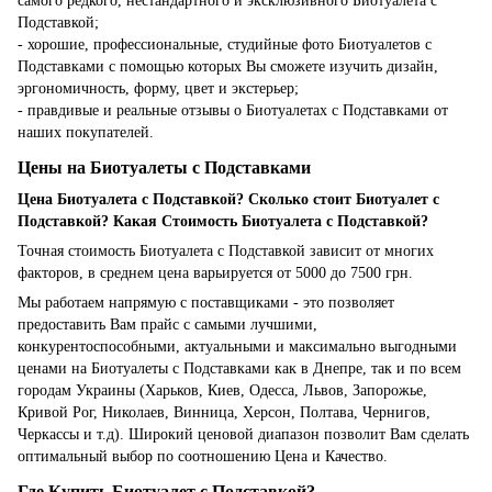
самого редкого, нестандартного и эксклюзивного Биотуалета с
Подставкой;
- хорошие, профессиональные, студийные фото Биотуалетов с
Подставками с помощью которых Вы сможете изучить дизайн,
эргономичность, форму, цвет и экстерьер;
- правдивые и реальные отзывы о Биотуалетах с Подставками от
наших покупателей.
Цены на Биотуалеты с Подставками
Цена Биотуалета с Подставкой? Сколько стоит Биотуалет с
Подставкой? Какая Стоимость Биотуалета с Подставкой?
Точная стоимость Биотуалета с Подставкой зависит от многих
факторов, в среднем цена варьируется от 5000 до 7500 грн.
Мы работаем напрямую с поставщиками - это позволяет
предоставить Вам прайс с самыми лучшими,
конкурентоспособными, актуальными и максимально выгодными
ценами на Биотуалеты с Подставками как в Днепре, так и по всем
городам Украины (Харьков, Киев, Одесса, Львов, Запорожье,
Кривой Рог, Николаев, Винница, Херсон, Полтава, Чернигов,
Черкассы и т.д). Широкий ценовой диапазон позволит Вам сделать
оптимальный выбор по соотношению Цена и Качество.
Где Купить Биотуалет с Подставкой?