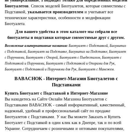
не универсальные
, а
подходят только для определенных моделей
Биотуалетов
. Список моделей Биотуалетов, которые совместимы с
Подставкой,
указывается производителем
и учитывает все
технические характеристики, особенности и модификации
Биотуалета.
Для вашего удобства в этом каталоге мы собрали все
биотуалеты и подставки которые совместимые друг с другом.
Возможные альтернативные названия:
Биотуалет с Подставкой, Биоунитаз
с Подставкой, Биотуалет на Подставке, Биоунитаз на Подставке, Биотуалет
с Поручнями, Биотуалет с Опорой, Биотуалет с Пьедесталом, Биотуалет с
Подставкой и Поручнями, Биотуалет с Подставкой и Опорами для Рук,
Биотуалет с Подставкой и Поручнями для Рук, Биотуалет с Манежем.
BABACHOK - Интернет-Магазин Биотуалетов с
Подставками
Купить Биотуалет с Подставкой в Интернет-Магазине
Вы находитесь на Сайте Онлайн Магазина Биотуалетов с
Подставками BABACHOK - самый информативный, качественный,
надежный, удобный и профессиональный сайт по продаже
Биотуалетов с Подставками. У нас Вы можете Заказать и Купить
Биотуалет с Подставкой в один клик как в Днепре, так и по всей
Украине. Сотрудничаем с розничными и оптовыми покупателями,