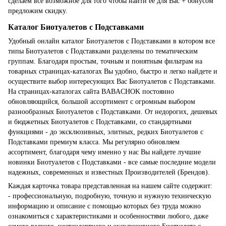
сделаем все возможное для того чтобы найти ее для Вас + бонусом
предложим скидку.
Каталог Биотуалетов с Подставками
Удобный онлайн каталог Биотуалетов с Подставками в котором все
типы Биотуалетов с Подставками разделены по тематическим
группам. Благодаря простым, точным и понятным фильтрам на
товарных страницах-каталогах Вы удобно, быстро и легко найдете и
осуществите выбор интересующих Вас Биотуалетов с Подставками.
На страницах-каталогах сайта BABACHOK постоянно
обновляющийся, большой ассортимент с огромным выбором
разнообразных Биотуалетов с Подставками. От недорогих, дешевых
и бюджетных Биотуалетов с Подставками, со стандартными
функциями - до эксклюзивных, элитных, редких Биотуалетов с
Подставками премиум класса. Мы регулярно обновляем
ассортимент, благодаря чему именно у нас Вы найдете лучшие
новинки Биотуалетов с Подставками - все самые последние модели
надежных, современных и известных Производителей (Брендов).
Каждая карточка товара представленная на нашем сайте содержит:
- профессиональную, подробную, точную и нужную техническую
информацию и описание с помощью которых без труда можно
ознакомиться с характеристиками и особенностями любого, даже