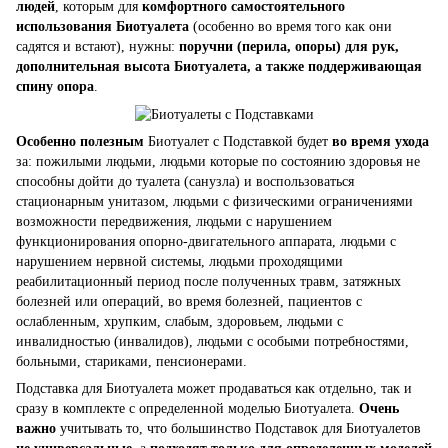
людей
, которым для
комфортного самостоятельного
использования Биотуалета
(особенно во время того как они
садятся и встают), нужны:
поручни (перила, опоры) для рук,
дополнительная высота Биотуалета, а также поддерживающая
спину опора
.
Особенно полезным
Биотуалет с Подставкой будет
во время ухода
за: пожилыми людьми, людьми которые по состоянию здоровья не
способны дойти до туалета (санузла) и воспользоваться
стационарным унитазом, людьми с физическими ограничениями
возможности передвижения, людьми с нарушением
функционирования опорно-двигательного аппарата, людьми с
нарушением нервной системы, людьми проходящими
реабилитационный период после полученных травм, затяжных
болезней или операций, во время болезней, пациентов с
ослабленным, хрупким, слабым, здоровьем, людьми с
инвалидностью (инвалидов), людьми с особыми потребностями,
больными, стариками, пенсионерами.
Подставка для Биотуалета может продаваться как отдельно, так и
сразу в комплекте с определенной моделью Биотуалета.
Очень
важно
учитывать то, что большинство Подставок для Биотуалетов