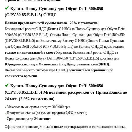
✔
Купить Полку-Сушилку для Обуви Deffi 500x850
(C.PV.50.85.E.B.L.5) С НДС
Полная предоплата всей суммы заказа +20% к стоимости.
Безналичный расчет С НДС (Безнал С НДС) за Полку-Сушилку для Обуви Deffi
500x850 (C.PV.50.85.E.B.L.5). Оплата Полки-Сушилки для Обуви Deffi 500x850
(C.PV.50.85.E.B.L.5) по Безналичному Расчету С НДС (Оплата Полки-Сушилки
для Обуви Deffi 500x850 (C.PV.50.85.E.B.L.5) по Безналу С НДС) производится
только в национальной валюте Украины
. Безналичный расчет С НДС за
Полку-Сушилку для Обуви Deffi 500x850 (C.PV.50.85.E.B.L.5) доступен для
Юридических лиц и Физических Лиц Предпринимателей (ФЛП)
.
Выставленный счет (счет-фактура С НДС)
действителен ограниченное
количество времени
.
✔
Купить Полку-Сушилку для Обуви Deffi 500x850
(C.PV.50.85.E.B.L.5) Мгновенной рассрочкой от ПриватБанка до
24 мес. (2.9% ежемесячно)
-
Максимальная сумма кредита 300 000 грн
-
Процентная ставка (от суммы кредита)
2,9% в месяц
-
Срок договора
до 24 месяцев
Оформление происходит онлайн
после подтверждения и согласования заказа.