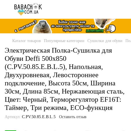
Каталог товаров
Популярные категории
Сушилки для обуви
По
Электрическая Полка-Сушилка для
Обуви Deffi 500x850
(C.PV.50.85.E.B.L.5), Напольная,
Двухуровневая, Левостороннее
подключение, Высота 50см, Ширина
30см, Длина 85см, Нержавеющая сталь,
Цвет: Черный, Терморегулятор EF16T:
Таймер, Три режима, ECO-функция
Артикул:
C.PV.50.85.E.B.L.5
Оставить отзыв