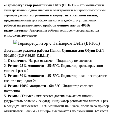
«Терморегулятор розеточный Deffi (EF16T)»
- это компактный
универсальный одноканальный электронный микропроцессорный
терморегулятор,
встроенный в корпус штепсельной вилки
,
предназначенный для эффективного и удобного управления
работой нагревательного прибора
мощностью до 400Вт
включительно
. Алгоритмы работы терморегулятора задаются
микроконтроллером
.
Доступные режимы работы Полки-Сушилки для Обуви Deffi
500x850 (C.PV.50.85.E.B.L.5):
1.
Отключить.
Нагрев отключен. Индикатор не светится.
2.
Режим 25% мощности - 35±5°C.
Индикатор кратковременно
мигает 1 раз в 2 с.
3.
Режим 50% мощности - 45±5°C.
Индикатор плавно загорается/
гаснет с периодом 2с.
4.
Режим 100% мощности - 60±5°C.
Индикатор светится
постоянно.
5.
Режим «Таймер»
включается долгим нажатием кнопки
(удерживать больше 2 секунд). Индикатор равномерно мигает 1 раз
в секунду. Включается 100% мощности на 3 часа, после чего прибор
отключается. Режим «Таймер» выключается по окончании 3-х часов