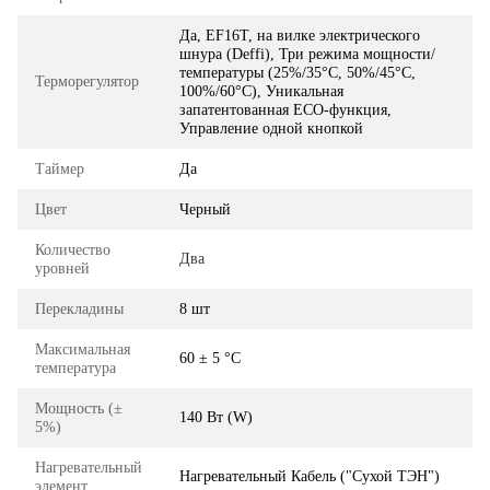
Да, EF16T, на вилке электрического
шнура (Deffi), Три режима мощности/
температуры (25%/35°C, 50%/45°C,
Терморегулятор
100%/60°C), Уникальная
запатентованная ECO-функция,
Управление одной кнопкой
Таймер
Да
Цвет
Черный
Количество
Два
уровней
Перекладины
8 шт
Максимальная
60 ± 5 °C
температура
Мощность (±
140 Вт (W)
5%)
Нагревательный
Нагревательный Кабель ("Сухой ТЭН")
элемент