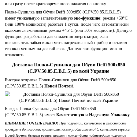
или сразу после кратковременного нажатия на кнопку.
Полка-Сушилка для Обуви Deffi 500x850 (C.PV.50.85.E.B.L.5)
имеет уникальную запатентованную
эко-функцию
: режим +60°C
(или 100% мощности) работает 1 сутки, после чего автоматически
включается экономный режим +45°C (или 50% мощности). Данную
функцию разработано для снижения энергозатрат, если
пользователь забыл выключить нагревательный прибор и оставил
его включенным на долгий срок. Данную эко-функцию можно
отключить.
Доставка Полки-Сушилки для Обуви Deffi 500x850
(C.PV.50.85.E.B.L.5) по всей Украине
Быстрая отправка Полки-Сушилки для Обуви Deffi 500x850
(C.PV.50.85.E.B.L.5)
Новой Почтой
.
Каждая Полка-Сушилка для Обуви Deffi 500x850
(C.PV.50.85.E.B.L.5) имеет
Качественную и Надежную Упаковку.
ВНИМАНИЕ! ОЧЕНЬ ВАЖНО!
При получении, количество и целостность
проверьте до того как принимать посылку, обязательно! С качеством сервиса
Новой Почты бывает разное, поэтому пожалуйста подтвердите получение