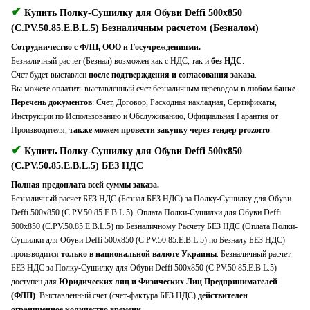
✔
Купить Полку-Сушилку для Обуви Deffi 500x850
(C.PV.50.85.E.B.L.5) Безналичным расчетом (Безналом)
Сотрудничество с ФЛП, ООО и Госучреждениями.
Безналичный расчет (Безнал) возможен как с НДС, так и
без НДС
.
Счет будет выставлен
после подтверждения и согласования заказа
.
Вы можете оплатить выставленный счет безналичным переводом
в любом банке
.
Перечень документов
: Счет, Договор, Расходная накладная, Сертификаты,
Инструкции по Использованию и Обслуживанию, Официальная Гарантия от
Производителя,
также можем провести закупку через тендер prozorro
.
✔
Купить Полку-Сушилку для Обуви Deffi 500x850
(C.PV.50.85.E.B.L.5) БЕЗ НДС
Полная предоплата всей суммы заказа.
Безналичный расчет БЕЗ НДС (Безнал БЕЗ НДС) за Полку-Сушилку для Обуви
Deffi 500x850 (C.PV.50.85.E.B.L.5). Оплата Полки-Сушилки для Обуви Deffi
500x850 (C.PV.50.85.E.B.L.5) по Безналичному Расчету БЕЗ НДС (Оплата Полки-
Сушилки для Обуви Deffi 500x850 (C.PV.50.85.E.B.L.5) по Безналу БЕЗ НДС)
производится
только в национальной валюте Украины
. Безналичный расчет
БЕЗ НДС за Полку-Сушилку для Обуви Deffi 500x850 (C.PV.50.85.E.B.L.5)
доступен для
Юридических лиц и Физических Лиц Предпринимателей
(ФЛП)
. Выставленный счет (счет-фактура БЕЗ НДС)
действителен
ограниченное количество времени
.