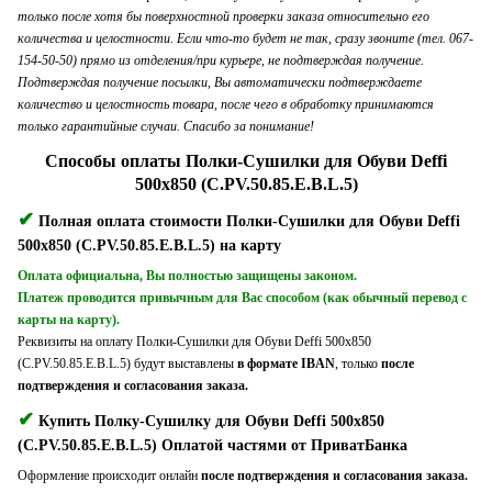
только после хотя бы поверхностной проверки заказа относительно его
количества и целостности. Если что-то будет не так, сразу звоните (тел. 067-
154-50-50) прямо из отделения/при курьере, не подтверждая получение.
Подтверждая получение посылки, Вы автоматически подтверждаете
количество и целостность товара, после чего в обработку принимаются
только гарантийные случаи. Спасибо за понимание!
Способы оплаты Полки-Сушилки для Обуви Deffi
500x850 (C.PV.50.85.E.B.L.5)
✔
Полная оплата стоимости Полки-Сушилки для Обуви Deffi
500x850 (C.PV.50.85.E.B.L.5) на карту
Оплата официальна, Вы полностью защищены законом.
Платеж проводится привычным для Вас способом (как обычный перевод с
карты на карту).
Реквизиты на оплату Полки-Сушилки для Обуви Deffi 500x850
(C.PV.50.85.E.B.L.5) будут выставлены
в формате IBAN
, только
после
подтверждения и согласования заказа.
✔
Купить Полку-Сушилку для Обуви Deffi 500x850
(C.PV.50.85.E.B.L.5) Оплатой частями от ПриватБанка
Оформление происходит онлайн
после подтверждения и согласования заказа.