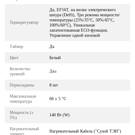
Да, EF16T, на вилке электрического
шнура (Deffi), Три режима мощности/
температуры (25%/35°C, 50%/45°C,
Терморегулятор
100%/60°C), Уникальная
запатентованная ECO-функция,
Управление одной кнопкой
Таймер
Да
Цвет
Белый
Количество
Два
уровней
Перекладины
8 шт
Максимальная
60 ± 5 °C
температура
Мощность (±
140 Вт (W)
5%)
Нагревательный
Нагревательный Кабель ("Сухой ТЭН")
элемент