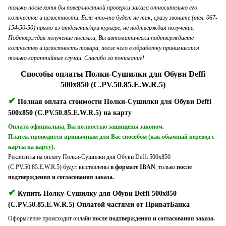
только после хотя бы поверхностной проверки заказа относительно его
количества и целостности. Если что-то будет не так, сразу звоните (тел. 067-
154-50-50) прямо из отделения/при курьере, не подтверждая получение.
Подтверждая получение посылки, Вы автоматически подтверждаете
количество и целостность товара, после чего в обработку принимаются
только гарантийные случаи. Спасибо за понимание!
Способы оплаты Полки-Сушилки для Обуви Deffi
500x850 (C.PV.50.85.E.W.R.5)
✔
Полная оплата стоимости Полки-Сушилки для Обуви Deffi
500x850 (C.PV.50.85.E.W.R.5) на карту
Оплата официальна, Вы полностью защищены законом.
Платеж проводится привычным для Вас способом (как обычный перевод с
карты на карту).
Реквизиты на оплату Полки-Сушилки для Обуви Deffi 500x850
(C.PV.50.85.E.W.R.5) будут выставлены
в формате IBAN
, только
после
подтверждения и согласования заказа.
✔
Купить Полку-Сушилку для Обуви Deffi 500x850
(C.PV.50.85.E.W.R.5) Оплатой частями от ПриватБанка
Оформление происходит онлайн
после подтверждения и согласования заказа.