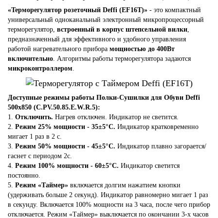
«Терморегулятор розеточный Deffi (EF16T)»
- это компактный
универсальный одноканальный электронный микропроцессорный
терморегулятор,
встроенный в корпус штепсельной вилки
,
предназначенный для эффективного и удобного управления
работой нагревательного прибора
мощностью до 400Вт
включительно
. Алгоритмы работы терморегулятора задаются
микроконтроллером
.
Доступные режимы работы Полки-Сушилки для Обуви Deffi
500x850 (C.PV.50.85.E.W.R.5):
1.
Отключить.
Нагрев отключен. Индикатор не светится.
2.
Режим 25% мощности - 35±5°C.
Индикатор кратковременно
мигает 1 раз в 2 с.
3.
Режим 50% мощности - 45±5°C.
Индикатор плавно загорается/
гаснет с периодом 2с.
4.
Режим 100% мощности - 60±5°C.
Индикатор светится
постоянно.
5.
Режим «Таймер»
включается долгим нажатием кнопки
(удерживать больше 2 секунд). Индикатор равномерно мигает 1 раз
в секунду. Включается 100% мощности на 3 часа, после чего прибор
отключается. Режим «Таймер» выключается по окончании 3-х часов