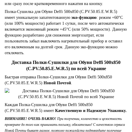
или сразу после кратковременного нажатия на кнопку.
Полка-Сушилка для Обуви Deffi 500x850 (C.PV.50.85.E.W.R.5)
имеет уникальную запатентованную
эко-функцию
: режим +60°C
(или 100% мощности) работает 1 сутки, после чего автоматически
включается экономный режим +45°C (или 50% мощности). Данную
функцию разработано для снижения энергозатрат, если
пользователь забыл выключить нагревательный прибор и оставил
его включенным на долгий срок. Данную эко-функцию можно
отключить.
Доставка Полки-Сушилки для Обуви Deffi 500x850
(C.PV.50.85.E.W.R.5) по всей Украине
Быстрая отправка Полки-Сушилки для Обуви Deffi 500x850
(C.PV.50.85.E.W.R.5)
Новой Почтой
.
Каждая Полка-Сушилка для Обуви Deffi 500x850
(C.PV.50.85.E.W.R.5) имеет
Качественную и Надежную Упаковку.
ВНИМАНИЕ! ОЧЕНЬ ВАЖНО!
При получении, количество и целостность
проверьте до того как принимать посылку, обязательно! С качеством сервиса
Новой Почты бывает разное, поэтому пожалуйста подтвердите получение