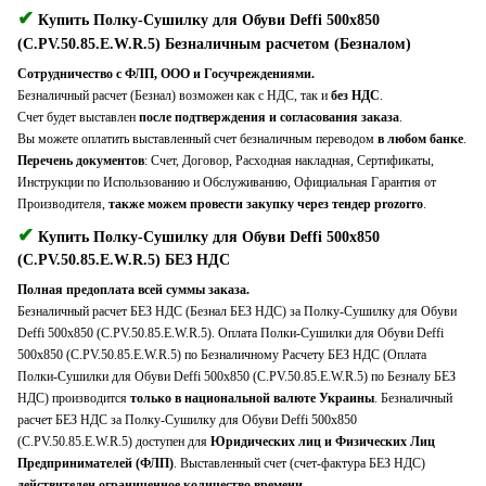
✔
Купить Полку-Сушилку для Обуви Deffi 500x850
(C.PV.50.85.E.W.R.5) Безналичным расчетом (Безналом)
Сотрудничество с ФЛП, ООО и Госучреждениями.
Безналичный расчет (Безнал) возможен как с НДС, так и
без НДС
.
Счет будет выставлен
после подтверждения и согласования заказа
.
Вы можете оплатить выставленный счет безналичным переводом
в любом банке
.
Перечень документов
: Счет, Договор, Расходная накладная, Сертификаты,
Инструкции по Использованию и Обслуживанию, Официальная Гарантия от
Производителя,
также можем провести закупку через тендер prozorro
.
✔
Купить Полку-Сушилку для Обуви Deffi 500x850
(C.PV.50.85.E.W.R.5) БЕЗ НДС
Полная предоплата всей суммы заказа.
Безналичный расчет БЕЗ НДС (Безнал БЕЗ НДС) за Полку-Сушилку для Обуви
Deffi 500x850 (C.PV.50.85.E.W.R.5). Оплата Полки-Сушилки для Обуви Deffi
500x850 (C.PV.50.85.E.W.R.5) по Безналичному Расчету БЕЗ НДС (Оплата
Полки-Сушилки для Обуви Deffi 500x850 (C.PV.50.85.E.W.R.5) по Безналу БЕЗ
НДС) производится
только в национальной валюте Украины
. Безналичный
расчет БЕЗ НДС за Полку-Сушилку для Обуви Deffi 500x850
(C.PV.50.85.E.W.R.5) доступен для
Юридических лиц и Физических Лиц
Предпринимателей (ФЛП)
. Выставленный счет (счет-фактура БЕЗ НДС)
действителен ограниченное количество времени
.