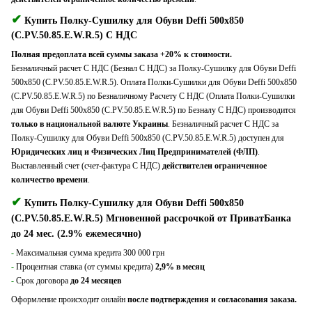
✔
Купить Полку-Сушилку для Обуви Deffi 500x850
(C.PV.50.85.E.W.R.5) С НДС
Полная предоплата всей суммы заказа +20% к стоимости.
Безналичный расчет С НДС (Безнал С НДС) за Полку-Сушилку для Обуви Deffi
500x850 (C.PV.50.85.E.W.R.5). Оплата Полки-Сушилки для Обуви Deffi 500x850
(C.PV.50.85.E.W.R.5) по Безналичному Расчету С НДС (Оплата Полки-Сушилки
для Обуви Deffi 500x850 (C.PV.50.85.E.W.R.5) по Безналу С НДС) производится
только в национальной валюте Украины
. Безналичный расчет С НДС за
Полку-Сушилку для Обуви Deffi 500x850 (C.PV.50.85.E.W.R.5) доступен для
Юридических лиц и Физических Лиц Предпринимателей (ФЛП)
.
Выставленный счет (счет-фактура С НДС)
действителен ограниченное
количество времени
.
✔
Купить Полку-Сушилку для Обуви Deffi 500x850
(C.PV.50.85.E.W.R.5) Мгновенной рассрочкой от ПриватБанка
до 24 мес. (2.9% ежемесячно)
-
Максимальная сумма кредита 300 000 грн
-
Процентная ставка (от суммы кредита)
2,9% в месяц
-
Срок договора
до 24 месяцев
Оформление происходит онлайн
после подтверждения и согласования заказа.