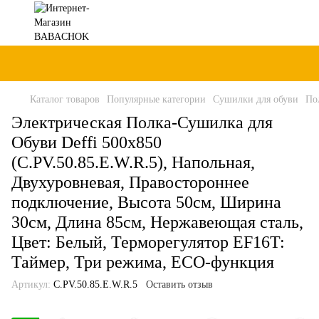
Каталог товаров
Популярные категории
Сушилки для обуви
По
Электрическая Полка-Сушилка для
Обуви Deffi 500x850
(C.PV.50.85.E.W.R.5), Напольная,
Двухуровневая, Правостороннее
подключение, Высота 50см, Ширина
30см, Длина 85см, Нержавеющая сталь,
Цвет: Белый, Терморегулятор EF16T:
Таймер, Три режима, ECO-функция
Артикул:
C.PV.50.85.E.W.R.5
Оставить отзыв