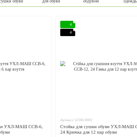
сушки обуви
для обуви
обдувом
одежд
4
4
Артикул: 52560-0002
уви УХЛ-МАШ ССВ-6,
Стойка для сушки обуви УХЛ-МАШ 
обуви
24 Крючка для 12 пар обуви