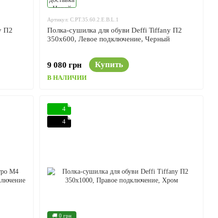
Артикул: C.PT.35.60.2.E.B.L.1
y П2
Полка-сушилка для обуви Deffi Tiffany П2
350x600, Левое подключение, Черный
Купить
9 080 грн
В НАЛИЧИИ
4
4
🚚 0 грн