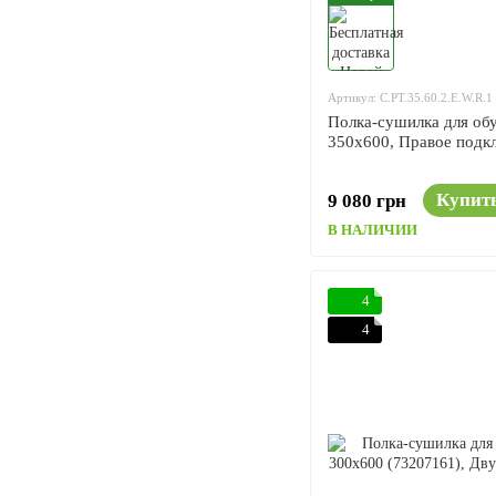
Артикул: C.PT.35.60.2.E.W.R.1
Полка-сушилка для обу
350x600, Правое подк
Купит
9 080 грн
В НАЛИЧИИ
4
4