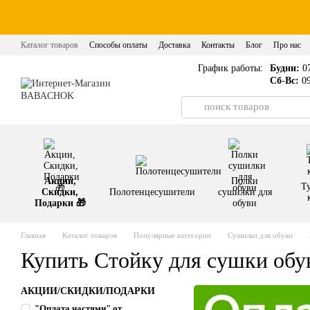
Перейти к основному контенту
Каталог товаров
Способы оплаты
Доставка
Контакты
Блог
Про нас
График работы:
Будни:
07
Сб-Вс:
09
Акции,
Полки
Т
Скидки,
Полотенцесушители
сушилки для
Подарки 🎁
обуви
Главная
Каталог товаров
Популярные категории
Сушилки для обуви
Купить Стойку для сушки обу
АКЦИИ/СКИДКИ/ПОДАРКИ
"Оплата частями" от