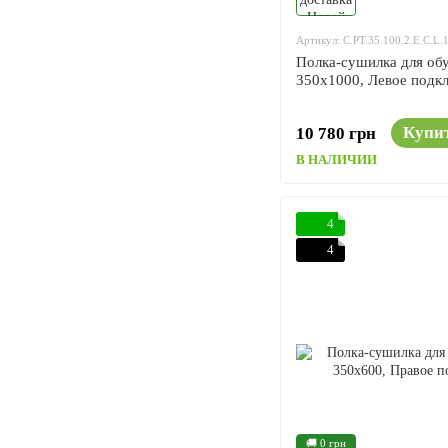
Артикул: C.PT.35.100.2.E.C.L.
Полка-сушилка для обу
350x1000, Левое подк
Купи
10 780 грн
В НАЛИЧИИ
4
4
🚚 0 грн