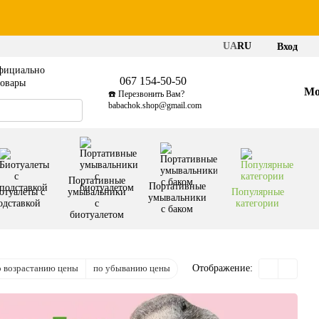
UA
RU
Вход
фициально
067 154-50-50
товары
Мо
☎️ Перезвонить Вам?
babachok.shop@gmail.com
Портативные
Портативные
отуалеты с
умывальники
Популярные
умывальники
одставкой
с
категории
с баком
биотуалетом
о возрастанию цены
по убыванию цены
Отображение: