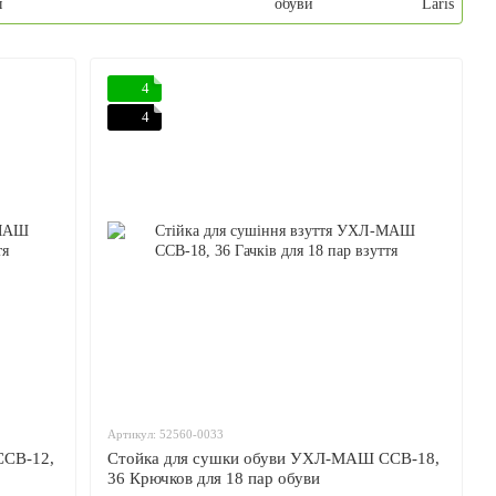
ы
обуви
Laris
4
4
Артикул: 52560-0033
ССВ-12,
Стойка для сушки обуви УХЛ-МАШ ССВ-18,
36 Крючков для 18 пар обуви