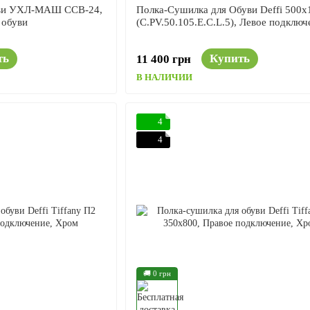
уви УХЛ-МАШ ССВ-24,
Полка-Сушилка для Обуви Deffi 500x
 обуви
(C.PV.50.105.E.C.L.5), Левое подключ
ть
Купить
11 400 грн
В НАЛИЧИИ
4
4
🚚 0 грн