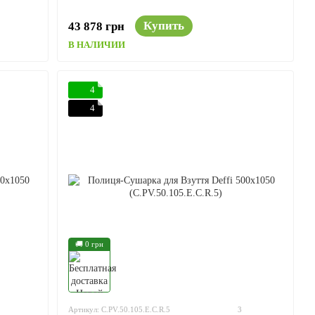
Купить
43 878 грн
В НАЛИЧИИ
4
4
🚚 0 грн
Артикул: C.PV.50.105.E.C.R.5
3