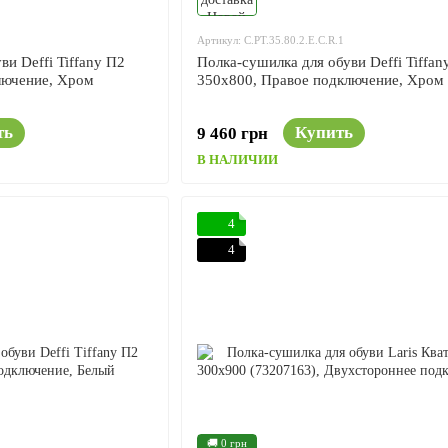
1
Артикул: C.PT.35.80.2.E.C.R.1
ви Deffi Tiffany П2
Полка-сушилка для обуви Deffi Tiffan
лючение, Хром
350x800, Правое подключение, Хром
ть
Купить
9 460 грн
В НАЛИЧИИ
4
4
🚚 0 грн