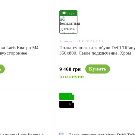
🚚 0 грн
3
Артикул: C.PT.35.80.2.E.C.L.1
ви Laris Кватро M4
Полка-сушилка для обуви Deffi Tiffan
Двухстороннее
350x800, Левое подключение, Хром
ь
Купить
9 460 грн
В НАЛИЧИИ
4
4