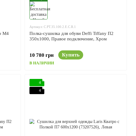
Артикул: C.PT.35.100.2.E.C.R.1
о M4
Полка-сушилка для обуви Deffi Tiffany П2
350x1000, Правое подключение, Хром
Купить
10 780 грн
В НАЛИЧИИ
4
4