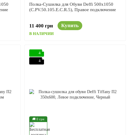
1050
Полка-Сушилка для Обуви Deffi 500x1050
ение
(C.PV.50.105.E.C.R.5), Правое подключение
Купить
11 400 грн
В НАЛИЧИИ
4
4
🚚 0 грн