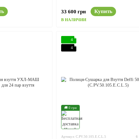
ть
Купить
33 600 грн
В НАЛИЧИИ
4
4
🚚 0 грн
Артикул: C.PV.50.105.E.C.L.5
6