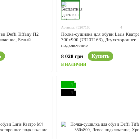
Артикул: 73207163
4
ви Deffi Tiffany П2
Полка-сушилка для обуви Laris Кватр
лючение, Белый
300x900 (73207163), Двухстороннее
подключение
ь
Купить
8 028 грн
В НАЛИЧИИ
4
4