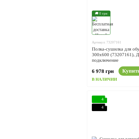
🚚 0 грн
Артикул: 73207161
Полка-сушилка для обу
300x600 (73207161), 
подключение
Купит
6 978 грн
В НАЛИЧИИ
4
4