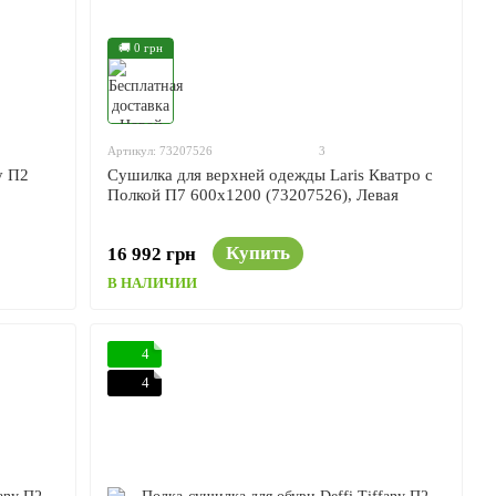
🚚 0 грн
Артикул: 73207526
3
y П2
Сушилка для верхней одежды Laris Кватро с
Полкой П7 600x1200 (73207526), Левая
Купить
16 992 грн
В НАЛИЧИИ
4
4