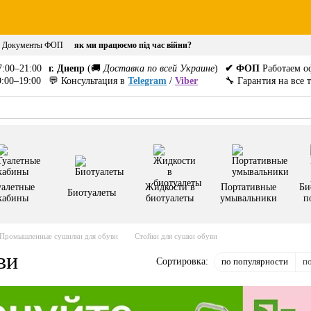
Документы ФОП
як ми працюємо під час війни?
:00–21:00
г. Днепр
(🚚
Доставка по всей Украине
)
✔ ФОП
Работаем о
:00–19:00
💬 Консультация в
Telegram
/
Viber
🔧 Гарантия на все 
уалетные
Жидкости в
Портативные
Би
Биотуалеты
кабины
биотуалеты
умывальники
п
Промышленные сушилки для обуви
Стойки для сушки обуви
ви
по популярности
п
Сортировка: