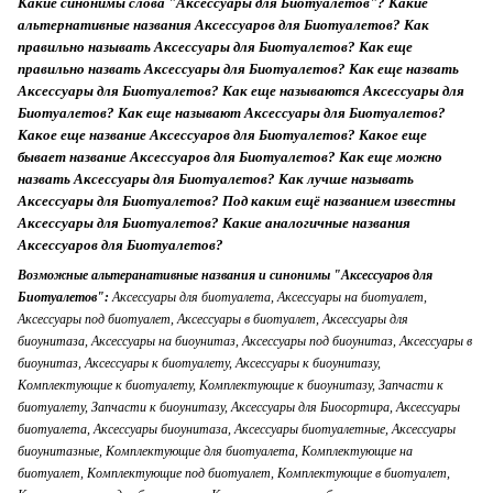
Какие синонимы слова "Аксессуары для Биотуалетов"? Какие
альтернативные названия Аксессуаров для Биотуалетов? Как
правильно называть Аксессуары для Биотуалетов? Как еще
правильно назвать Аксессуары для Биотуалетов? Как еще назвать
Аксессуары для Биотуалетов? Как еще называются Аксессуары для
Биотуалетов? Как еще называют Аксессуары для Биотуалетов?
Какое еще название Аксессуаров для Биотуалетов? Какое еще
бывает название Аксессуаров для Биотуалетов? Как еще можно
назвать Аксессуары для Биотуалетов? Как лучше называть
Аксессуары для Биотуалетов? Под каким ещё названием известны
Аксессуары для Биотуалетов? Какие аналогичные названия
Аксессуаров для Биотуалетов?
Возможные альтеранативные названия и синонимы "Аксессуаров для
Биотуалетов":
Аксессуары для биотуалета, Аксессуары на биотуалет, Аксессуары под биотуалет, Аксессуары в биотуалет, Аксессуары для биоунитаза, Аксессуары на биоунитаз, Аксессуары под биоунитаз, Аксессуары в биоунитаз, Аксессуары к биотуалету, Аксессуары к биоунитазу, Комплектующие к биотуалету, Комплектующие к биоунитазу, Запчасти к биотуалету, Запчасти к биоунитазу, Аксессуары для Биосортира, Аксессуары биотуалета, Аксессуары биоунитаза, Аксессуары биотуалетные, Аксессуары биоунитазные, Комплектующие для биотуалета, Комплектующие на биотуалет, Комплектующие под биотуалет, Комплектующие в биотуалет, Комплектующие для биоунитаза, Комплектующие на биоунитаз, Комплектующие под биоунитаз, Комплектующие в биоунитаз, Комплектующие для Биосортира, Комплектующие биотуалета, Комплектующие биоунитаза, Комплектующие биотуалетные, Комплектующие биоунитазные, Запчасти для биотуалета, Запчасти на биотуалет, Запчасти под биотуалет, Запчасти в биотуалет, Запчасти для биоунитаза, Запчасти на биоунитаз, Запчасти под биоунитаз, Запчасти в биоунитаз, Запчасти для Биосортира, Запчасти биотуалета, Запчасти биоунитаза, Запчасти биотуалетные, Запчасти биоунитазные, Аксессуары для биотуалета Avial, Аксессуары на биотуалет Avial, Аксессуары под биотуалет Avial, Аксессуары в биотуалет Avial, Аксессуары к биотуалету Avial, Аксессуары для биоунитаза Avial, Аксессуары на биоунитаз Avial, Аксессуары под биоунитаз Avial, Аксессуары в биоунитаз Avial, Аксессуары к биоунитазу Avial, Комплектующие для биотуалета Avial, Комплектующие на биотуалет Avial, Комплектующие под биотуалет Avial, Комплектующие в биотуалет Avial, Комплектующие к биотуалету Avial, Комплектующие для биоунитаза Avial, Комплектующие на биоунитаз Avial, Комплектующие под биоунитаз Avial, Комплектующие в биоунитаз Avial, Комплектующие к биоунитазу Avial, Запчасти для биотуалета Avial, Запчасти на биотуалет Avial, Запчасти под биотуалет Avial, Запчасти в биотуалет Avial, Запчасти к биотуалету Avial, Запчасти для биоунитаза Avial, Запчасти на биоунитаз Avial, Запчасти под биоунитаз Avial, Запчасти в биоунитаз Avial, Запчасти к биоунитазу Avial, Аксессуары для биотуалета Авиаль, Аксессуары на биотуалет Авиаль, Аксессуары под биотуалет Авиаль, Аксессуары в биотуалет Авиаль, Аксессуары к биотуалету Авиаль, Аксессуары для биоунитаза Авиаль, Аксессуары на биоунитаз Авиаль, Аксессуары под биоунитаз Авиаль, Аксессуары в биоунитаз Авиаль, Аксессуары к биоунитазу Авиаль, Комплектующие для биотуалета Авиаль, Комплектующие на биотуалет Авиаль, Комплектующие под биотуалет Авиаль, Комплектующие в биотуалет Авиаль, Комплектующие к биотуалету Авиаль, Комплектующие для биоунитаза Авиаль, Комплектующие на биоунитаз Авиаль, Комплектующие под биоунитаз Авиаль, Комплектующие в биоунитаз Авиаль, Комплектующие к биоунитазу Авиаль, Запчасти для биотуалета Авиаль, Запчасти на биотуалет Авиаль, Запчасти под биотуалет Авиаль, Запчасти в биотуалет Авиаль, Запчасти к биотуалету Авиаль, Запчасти для биоунитаза Авиаль, Запчасти на биоунитаз Авиаль, Запчасти под биоунитаз Авиаль, Запчасти в биоунитаз Авиаль, Запчасти к биоунитазу Авиаль, Аксессуары для биотуалета Thetford, Аксессуары на биотуалет Thetford, Аксессуары под биотуалет Thetford, Аксессуары в биотуалет Thetford, Аксессуары к биотуалету Thetford, Аксессуары для биоунитаза Thetford, Аксессуары на биоунитаз Thetford, Аксессуары под биоунитаз Thetford, Аксессуары в биоунитаз Thetford, Аксессуары к биоунитазу Thetford, Комплектующие для биотуалета Thetford, Комплектующие на биотуалет Thetford, Комплектующие под биотуалет Thetford, Комплектующие в биотуалет Thetford, Комплектующие к биотуалету Thetford, Комплектующие для биоунитаза Thetford, Комплектующие на биоунитаз Thetford, Комплектующие под биоунитаз Thetford, Комплектующие в биоунитаз Thetford, Комплектующие к биоунитазу Thetford, Запчасти для биотуалета Thetford, Запчасти на биотуалет Thetford, Запчасти под биотуалет Thetford, Запчасти в биотуалет Thetford, Запчасти к биотуалету Thetford, Запчасти для биоунитаза Thetford, Запчасти на биоунитаз Thetford, Запчасти под биоунитаз Thetford, Запчасти в биоунитаз Thetford, Запчасти к биоунитазу Thetford, Аксессуары для биотуалета Зетфорд, Аксессуары на биотуалет Зетфорд, Аксессуары под биотуалет Зетфорд, Аксессуары в биотуалет Зетфорд, Аксессуары к биотуалету Зетфорд, Аксессуары для биоунитаза Зетфорд, Аксессуары на биоунитаз Зетфорд, Аксессуары под биоунитаз Зетфорд, Аксессуары в биоунитаз Зетфорд, Аксессуары к биоунитазу Зетфорд, Комплектующие для биотуалета Зетфорд, Комплектующие на биотуалет Зетфорд, Комплектующие под биотуалет Зетфорд, Комплектующие в биотуалет Зетфорд, Комплектующие к биотуалету Зетфорд, Комплектующие для биоунитаза Зетфорд, Комплектующие на биоунитаз Зетфорд, Комплектующие под биоунитаз Зетфорд, Комплектующие в биоунитаз Зетфорд, Комплектующие к биоунитазу Зетфорд, Запчасти для биотуалета Зетфорд, Запчасти на биотуалет Зетфорд, Запчасти под биотуалет Зетфорд, Запчасти в биотуалет Зетфорд, Запчасти к биотуалету Зетфорд, Запчасти для биоунитаза Зетфорд, Запчасти на биоунитаз Зетфорд, Запчасти под биоунитаз Зетфорд, Запчасти в биоунитаз Зетфорд, Запчасти к биоунитазу Зетфорд, Аксессуары для биотуалета Time Eco, Аксессуары на биотуалет Time Eco, Аксессуары под биотуалет Time Eco, Аксессуары в биотуалет Time Eco, Аксессуары к биотуалету Time Eco, Аксессуары для биоунитаза Time Eco, Аксессуары на биоунитаз Time Eco, Аксессуары под биоунитаз Time Eco, Аксессуары в биоунитаз Time Eco, Аксессуары к биоунитазу Time Eco, Комплектующие для биотуалета Time Eco, Комплектующие на биотуалет Time Eco, Комплектующие под биотуалет Time Eco, Комплектующие в биотуалет Time Eco, Комплектующие к биотуалету Time Eco, Комплектующие для биоунитаза Time Eco, Комплектующие на биоунитаз Time Eco, Комплектующие под биоунитаз Time Eco, Комплектующие в биоунитаз Time Eco, Комплектующие к биоунитазу Time Eco, Запчасти для биотуалета Time Eco, Запчасти на биотуалет Time Eco, Запчасти под биотуалет Time Eco, Запчасти в биотуалет Time Eco, Запчасти к биотуалету Time Eco, Запчасти для биоунитаза Time Eco, Запчасти на биоунитаз Time Eco, Запчасти под биоунитаз Time Eco, Запчасти в биоунитаз Time Eco, Запчасти к биоунитазу Time Eco, Аксессуары для биотуалета Тайм Эко, Аксессуары на биотуалет Тайм Эко, Аксессуары под биотуалет Тайм Эко, Аксессуары в биотуалет Тайм Эко, Аксессуары к биотуалету Тайм Эко, Аксессуары для биоунитаза Тайм Эко, Аксессуары на биоунитаз Тайм Эко, Аксессуары под биоунитаз Тайм Эко, Аксессуары в биоунитаз Тайм Эко, Аксессуары к биоунитазу Тайм Эко, Комплектующие для биотуалета Тайм Эко, Комплектующие на биотуалет Тайм Эко, Комплектующие под биотуалет Тайм Эко, Комплектующие в биотуалет Тайм Эко, Комплектующие к биотуалету Тайм Эко, Комплектующие для биоунитаза Тайм Эко, Комплектующие на биоунитаз Тайм Эко, Комплектующие под биоунитаз Тайм Эко, Комплектующие в биоунитаз Тайм Эко, Комплектующие к биоунитазу Тайм Эко, Запчасти для биотуалета Тайм Эко, Запчасти на биотуалет Тайм Эко, Запчасти под биотуалет Тайм Эко, Запчасти в биотуалет Тайм Эко, Запчасти к биотуалету Тайм Эко, Запчасти для биоунитаза Тайм Эко, Запчасти на биоунитаз Тайм Эко, Запчасти под биоунитаз Тайм Эко, Запчасти в биоунитаз Тайм Эко, Запчасти к биоунитазу Тайм Эко, Аксессуары для биотуалета Time-Eco, Аксессуары на биотуалет Time-Eco, Аксессуары под биотуалет Time-Eco, Аксессуары в биотуалет Time-Eco, Аксессуары к биотуалету Time-Eco, Комплектующие для биотуалета Time-Eco, Комплектующие на биотуалет Time-Eco, Комплектующие под биотуалет Time-Eco, Комплектующие в биотуалет Time-Eco, Комплектующие к биотуалету Time-Eco, Запчасти для биотуалета Time-Eco, Запчасти на биотуалет Time-Eco, Запчасти под биотуалет Time-Eco, Запчасти в биотуалет Time-Eco, Запчасти к биотуалету Time-Eco, Аксессуары для биотуалета Enders, Аксессуары на биотуалет Enders, Аксессуары под биотуалет Enders, Аксессуары в биотуалет Enders, Аксессуары к биотуалету Enders, Аксессуары для биоунитаза Enders, Аксессуары на биоунитаз Enders, Аксессуары под биоунитаз Enders, Аксессуары в биоунитаз Enders, Аксессуары к биоунитазу Enders, Комплектующие для биотуалета Enders, Комплектующие на биотуалет Enders, Комплектующие под биотуалет Enders, Комплектующие в биотуалет Enders, Комплектующие к биотуалету Enders, Комплектующие для биоунитаза Enders, Комплектующие на биоунитаз Enders, Комплектующие под биоунитаз Enders, Комплектующие в биоунитаз Enders, Комплектующие к биоунитазу Enders, Запчасти для биотуалета Enders, Запчасти на биотуалет Enders, Запчасти под биотуалет Enders, Запчасти в биотуалет Enders, Запчасти к биотуалету Enders, Запчасти для биоунитаза Enders, Запчасти на биоунитаз Enders, Запчасти под биоунитаз Enders, Запчасти в биоунитаз Enders, Запчасти к биоунитазу Enders, Аксессуары для биотуалета Эндерс, Аксессуары на биотуалет Эндерс, Аксессуары под биотуалет Эндерс, Аксессуары в биотуалет Эндерс, Аксессуары к биотуалету Эндерс, Аксессуары для биоунитаза Эндерс, Аксессуары на биоунитаз Эндерс, Аксессуары под биоунитаз Эндерс, Аксессуары в биоунитаз Эндерс, Аксессуары к биоунитазу Эндерс, Комплектующие для биотуалета Эндерс, Комплектующие на биотуалет Эндерс, Комплектующие под биотуалет Эндерс, Комплектующие в биотуалет Эндерс, Комплектующие к биотуалету Эндерс, Комплектующие для биоунитаза Эндерс, Комплектующие на биоунитаз Эндерс, Комплектующие под биоунитаз Эндерс, Комплектующие в биоунитаз Эндерс, Комплектующие к биоунитазу Эндерс, Запчасти для биотуалета Эндерс, Запчасти на биотуалет Эндерс, Запчасти под биотуалет Эндерс, Запчасти в биотуалет Эндерс, Запчасти к биотуалету Эндерс, Запчасти для биоунитаза Эндерс, Запчасти на биоунитаз Эндерс, Запчасти под биоунитаз Эндерс, Запчасти в биоунитаз Эндерс, Запчасти к биоунитазу Эндерс, Аксессуары для биотуалета Авеаль, Аксессуары на биотуалет Авеаль, Аксессуары под биотуалет Авеаль, Аксессуары в биотуалет Авеаль, Аксессуары к биотуалету Авеаль, Комплектующие для биотуалета Авеаль, Комплектующие на биотуалет Авеаль, Комплектующие под биотуалет Авеаль, Комплектующие в биотуалет