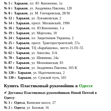
№ 5
г.
Харьков
, пл. Ю. Кононенко, 1а
№ 6
г.
Харьков
, ул. Академика Павлова, 120
№ 8
г.
Харьков
, ул. М. Гончаровская, 28/30
№ 12
г.
Харьков
, ул. Лукъяновская, 2
№ 14
г.
Харьков
, просп. Московский, 199б
№ 16
г.
Харьков
, пл. Ю.Кононенко, 1 а
№ 19
г.
Харьков
, ул. Морозова, 18
№ 24
г.
Харьков
, пл. Защитников Украины, 2
№ 25
г.
Харьков
, просп. Тракторостроителей, 57а
№ 26
г.
Харьков
, ТЦ «Барабашова», место 21-П1-55
№ 62
г.
Харьков
, ул. Амосова, 11А
№ 78
г.
Харьков
, ул. Шевченко, 24а
№ 87
г.
Харьков
, ул. Мохначанская, 83
№ 94
г.
Харьков
, ул. Академика Павлова, 165-К
№ 120
г.
Харьков
, ул. Надточиивська, 2
№ 130
г.
Харьков
, ул. Сумской путь, 165
Купить Пластиковый рукомойник в
Одессе
✔ Доставка Пластиковых рукомойников Новой Почтой в
Одессу
:
№ 1
г.
Одесса
, Киевское шоссе, 27
№ 2
г.
Одесса
, ул. Базовая, 16