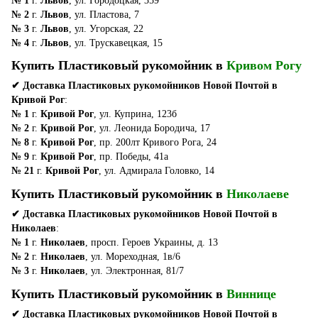
№ 1
г.
Львов
, ул. Городоцкая, 359
№ 2
г.
Львов
, ул. Пластова, 7
№ 3
г.
Львов
, ул. Угорская, 22
№ 4
г.
Львов
, ул. Трускавецкая, 15
Купить Пластиковый рукомойник в
Кривом Рогу
✔ Доставка Пластиковых рукомойников Новой Почтой в
Кривой Рог
:
№ 1
г.
Кривой Рог
, ул. Куприна, 123б
№ 2
г.
Кривой Рог
, ул. Леонида Бородича, 17
№ 8
г.
Кривой Рог
, пр. 200лт Кривого Рога, 24
№ 9
г.
Кривой Рог
, пр. Победы, 41а
№ 21
г.
Кривой Рог
, ул. Адмирала Головко, 14
Купить Пластиковый рукомойник в
Николаеве
✔ Доставка Пластиковых рукомойников Новой Почтой в
Николаев
:
№ 1
г.
Николаев
, просп. Героев Украины, д. 13
№ 2
г.
Николаев
, ул. Мореходная, 1в/6
№ 3
г.
Николаев
, ул. Электронная, 81/7
Купить Пластиковый рукомойник в
Виннице
✔ Доставка Пластиковых рукомойников Новой Почтой в