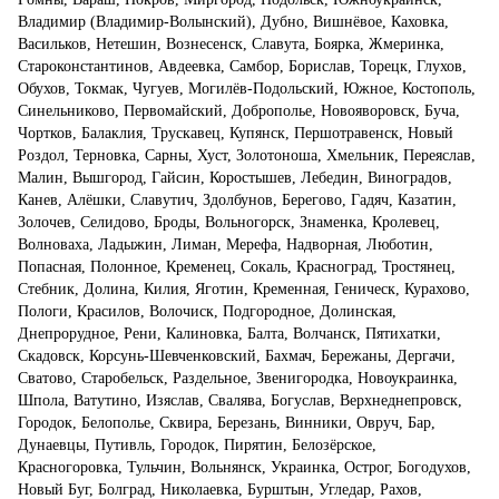
Владимир (Владимир-Волынский), Дубно, Вишнёвое, Каховка,
Васильков, Нетешин, Вознесенск, Славута, Боярка, Жмеринка,
Староконстантинов, Авдеевка, Самбор, Борислав, Торецк, Глухов,
Обухов, Токмак, Чугуев, Могилёв-Подольский, Южное, Костополь,
Синельниково, Первомайский, Доброполье, Новояворовск, Буча,
Чортков, Балаклия, Трускавец, Купянск, Першотравенск, Новый
Роздол, Терновка, Сарны, Хуст, Золотоноша, Хмельник, Переяслав,
Малин, Вышгород, Гайсин, Коростышев, Лебедин, Виноградов,
Канев, Алёшки, Славутич, Здолбунов, Берегово, Гадяч, Казатин,
Золочев, Селидово, Броды, Вольногорск, Знаменка, Кролевец,
Волноваха, Ладыжин, Лиман, Мерефа, Надворная, Люботин,
Попасная, Полонное, Кременец, Сокаль, Красноград, Тростянец,
Стебник, Долина, Килия, Яготин, Кременная, Геническ, Курахово,
Пологи, Красилов, Волочиск, Подгородное, Долинская,
Днепрорудное, Рени, Калиновка, Балта, Волчанск, Пятихатки,
Скадовск, Корсунь-Шевченковский, Бахмач, Бережаны, Дергачи,
Сватово, Старобельск, Раздельное, Звенигородка, Новоукраинка,
Шпола, Ватутино, Изяслав, Свалява, Богуслав, Верхнеднепровск,
Городок, Белополье, Сквира, Березань, Винники, Овруч, Бар,
Дунаевцы, Путивль, Городок, Пирятин, Белозёрское,
Красногоровка, Тульчин, Вольнянск, Украинка, Острог, Богодухов,
Новый Буг, Болград, Николаевка, Бурштын, Угледар, Рахов,