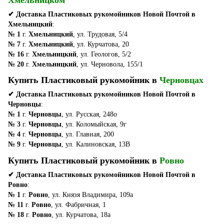
✔ Доставка Пластиковых рукомойников Новой Почтой в
Хмельницкий
:
№ 1
г.
Хмельницкий
, ул. Трудовая, 5/4
№ 7
г.
Хмельницкий
, ул. Курчатова, 20
№ 16
г.
Хмельницкий
, ул. Геологов, 5/2
№ 20
г.
Хмельницкий
, ул. Черновола, 155/1
Купить Пластиковый рукомойник в
Черновцах
✔ Доставка Пластиковых рукомойников Новой Почтой в
Черновцы
:
№ 1
г.
Черновцы
, ул. Русская, 248о
№ 3
г.
Черновцы
, ул. Коломыйская, 9г
№ 4
г.
Черновцы
, ул. Главная, 200
№ 9
г.
Черновцы
, ул. Калиновская, 13В
Купить Пластиковый рукомойник в
Ровно
✔ Доставка Пластиковых рукомойников Новой Почтой в
Ровно
:
№ 1
г.
Ровно
, ул. Князя Владимира, 109а
№ 11
г.
Ровно
, ул. Фабричная, 1
№ 18
г.
Ровно
, ул. Курчатова, 18а