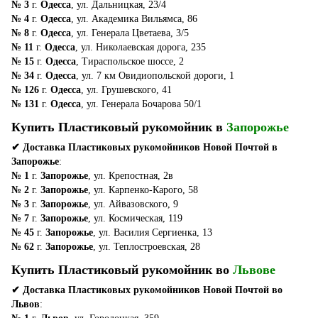
№ 3
г.
Одесса
, ул. Дальницкая, 23/4
№ 4
г.
Одесса
, ул. Академика Вильямса, 86
№ 8
г.
Одесса
, ул. Генерала Цветаева, 3/5
№ 11
г.
Одесса
, ул. Николаевская дорога, 235
№ 15
г.
Одесса
, Тираспольское шоссе, 2
№ 34
г.
Одесса
, ул. 7 км Овидиопольской дороги, 1
№ 126
г.
Одесса
, ул. Грушевского, 41
№ 131
г.
Одесса
, ул. Генерала Бочарова 50/1
Купить Пластиковый рукомойник в
Запорожье
✔ Доставка Пластиковых рукомойников Новой Почтой в
Запорожье
:
№ 1
г.
Запорожье
, ул. Крепостная, 2в
№ 2
г.
Запорожье
, ул. Карпенко-Карого, 58
№ 3
г.
Запорожье
, ул. Айвазовского, 9
№ 7
г.
Запорожье
, ул. Космическая, 119
№ 45
г.
Запорожье
, ул. Василия Сергиенка, 13
№ 62
г.
Запорожье
, ул. Теплостроевская, 28
Купить Пластиковый рукомойник во
Львове
✔ Доставка Пластиковых рукомойников Новой Почтой во
Львов
: