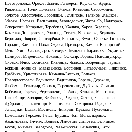
Новогродовка, Орехов, Змиёв, Гайворон, Карловка, Арциз,
Радомышль, Голая Пристань, Очаков, Киверцы, Сторожинец,
Золотое, Апостолово, Городище, Гуляйполе, Тальное, Жашков,
Збараж, Носовка, Васильевка, Зеленодольск, Часов Яр, Новгород-
Северский, Кагарлык, Теребовля, Жолква, Хорол, Березно,
Каменка-Днепровская, Рожище, Тетиев, Корюковка, Бершадь,
Берислав, Яворов, Снигирёвка, Баштанка, Бучач, Счастье, Гнивань,
Городня, Каменка, Новая Одесса, Приморск, Камень-Каширский,
Мена, Узин, Светлодарск, Северск, Беляевка, Барановка, Украинск,
Немиров, Мироновка, Лохвица, Соледар, Горняк, Новомиргород,
Сновск, Ичня, Сосновка, Ильинцы, Ямполь, Бобровица, Тараща,
Борщёв, Жидачов, Малая Виска, Бобринец, Татарбунары, Таврийск,
Гребёнка, Христиновка, Каменка-Бугская, Болехов,
Новоднестровск, Родинское, Радивилов, Борзна, Деражня,
Любомль, Теплодар, Олевск, Перещепино, Дубляны, Снятын,
Кобеляки, Горское, Верховцево, Глобино, Зеньков, Марьинка,
Погребище, Ходоров, Берёзовка, Радехов, Хотин, Барвенково,
Дубровица, Тисмениця, Решетиловка, Сокиряны, Городенка,
Залещики, Валки, Мостиска, Чигирин, Иршава, Пустомыты,
Помошная, Горохов, Тячев, Бурынь, Чоп, Монастырище,
Андрушёвка, Тлумач, Кодыма, Лановцы, Липовец, Белицкое,
Косов, Ананьев, Заводское, Рава-Русская, Семеновка, Буск,