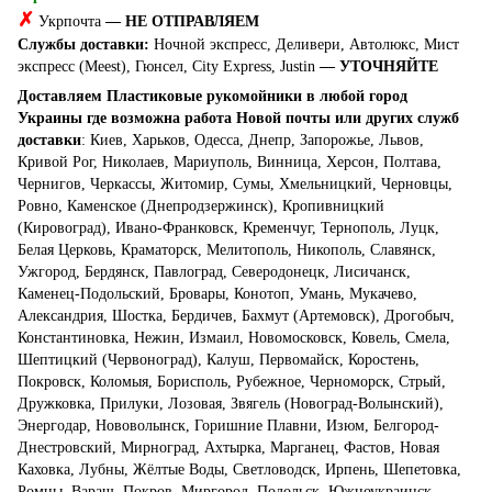
✗
Укрпочта
— НЕ ОТПРАВЛЯЕМ
Службы доставки:
Ночной экспресс, Деливери, Автолюкс, Мист
экспресс (Meest), Гюнсел, City Express, Justin
— УТОЧНЯЙТЕ
Доставляем Пластиковые рукомойники в любой город
Украины где возможна работа Новой почты или других служб
доставки
: Киев, Харьков, Одесса, Днепр, Запорожье, Львов,
Кривой Рог, Николаев, Мариуполь, Винница, Херсон, Полтава,
Чернигов, Черкассы, Житомир, Сумы, Хмельницкий, Черновцы,
Ровно, Каменское (Днепродзержинск), Кропивницкий
(Кировоград), Ивано-Франковск, Кременчуг, Тернополь, Луцк,
Белая Церковь, Краматорск, Мелитополь, Никополь, Славянск,
Ужгород, Бердянск, Павлоград, Северодонецк, Лисичанск,
Каменец-Подольский, Бровары, Конотоп, Умань, Мукачево,
Александрия, Шостка, Бердичев, Бахмут (Артемовск), Дрогобыч,
Константиновка, Нежин, Измаил, Новомосковск, Ковель, Смела,
Шептицкий (Червоноград), Калуш, Первомайск, Коростень,
Покровск, Коломыя, Борисполь, Рубежное, Черноморск, Стрый,
Дружковка, Прилуки, Лозовая, Звягель (Новоград-Волынский),
Энергодар, Нововолынск, Горишние Плавни, Изюм, Белгород-
Днестровский, Мирноград, Ахтырка, Марганец, Фастов, Новая
Каховка, Лубны, Жёлтые Воды, Светловодск, Ирпень, Шепетовка,
Ромны, Вараш, Покров, Миргород, Подольск, Южноукраинск,