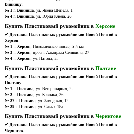
Винницу
:
№ 1
г.
Винница
, ул. Якова Шепеля, 1
№ 4
г.
Винница
, ул. Юрия Клена, 28
Купить Пластиковый рукомойник в
Херсоне
✔ Доставка Пластиковых рукомойников Новой Почтой в
Херсон
:
№ 1
г.
Херсон
, Николаевское шоссе, 5-й км
№ 3
г.
Херсон
, просп. Адмирала Сенявина, 27
№ 4
г.
Херсон
, ул. Патона, 2а
Купить Пластиковый рукомойник в
Полтаве
✔ Доставка Пластиковых рукомойников Новой Почтой в
Полтаву
:
№ 1
г.
Полтава
, ул. Ветеринарная, 22
№ 2
г.
Полтава
, ул. Ковпака, 26
№ 27
г.
Полтава
, ул. Заводская, 12
№ 29
г.
Полтава
, ул. Сакко, 18а
Купить Пластиковый рукомойник в
Чернигове
✔ Доставка Пластиковых рукомойников Новой Почтой в
Чернигов
: