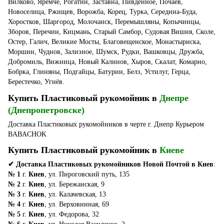
Вилково, Яремче, Рогатин, Заставна, Пивденное, Почаев,
Новоселица, Ржищев, Ворожба, Корец, Турка, Середина-Буда,
Хоростков, Шаргород, Молочанск, Перемышляны, Копычинцы,
Зборов, Перечин, Кицмань, Старый Самбор, Судовая Вишня, Сколе,
Остер, Галич, Великие Мосты, Благовещенское, Монастыриска,
Моршин, Чуднов, Зализное, Шумск, Рудки, Вашковцы, Дружба,
Добромиль, Вижница, Новый Калинов, Хыров, Скалат, Комарно,
Бобрка, Глиняны, Подгайцы, Батурин, Белз, Устилуг, Герца,
Берестечко, Угнёв.
Купить Пластиковый рукомойник в
Днепре
(Днепропетровске)
Доставка Пластиковых рукомойников в черте г. Днепр Курьером
BABACHOK
Купить Пластиковый рукомойник в
Киеве
✔ Доставка Пластиковых рукомойников Новой Почтой в Киев
:
№ 1
г.
Киев
, ул. Пироговский путь, 135
№ 2
г.
Киев
, ул. Бережанская, 9
№ 3
г.
Киев
, ул. Калачевская, 13
№ 4
г.
Киев
, ул. Верховинная, 69
№ 5
г.
Киев
, ул. Федорова, 32