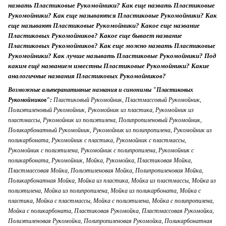
назвать Пластиковые Рукомойники? Как еще назвать Пластиковые
Рукомойники? Как еще называются Пластиковые Рукомойники? Как
еще называют Пластиковые Рукомойники? Какое еще название
Пластиковых Рукомойников? Какое еще бывает название
Пластиковых Рукомойников? Как еще можно назвать Пластиковые
Рукомойники? Как лучше называть Пластиковые Рукомойники? Под
каким ещё названием известны Пластиковые Рукомойники? Какие
аналогичные названия Пластиковых Рукомойников?
Возможные альтеранативные названия и синонимы "Пластиковых
Рукомойников":
Пластиковый Рукомойник, Пластмассовый Рукомойник,
Полиэтиленовый Рукомойник, Рукомойник из пластика, Рукомойник из
пластмассы, Рукомойник из полиэтилена, Полипропиленовый Рукомойник,
Поликарбонатный Рукомойник, Рукомойник из полипропилена, Рукомойник из
поликарбоната, Рукомойник с пластика, Рукомойник с пластмассы,
Рукомойник с полиэтилена, Рукомойник с полипропилена, Рукомойник с
поликарбоната, Рукомойник, Мойка, Рукомойка, Пластиковая Мойка,
Пластмассовая Мойка, Полиэтиленовая Мойка, Полипропиленовая Мойка,
Поликарбонатная Мойка, Мойка из пластика, Мойка из пластмассы, Мойка из
полиэтилена, Мойка из полипропилена, Мойка из поликарбоната, Мойка с
пластика, Мойка с пластмассы, Мойка с полиэтилена, Мойка с полипропилена,
Мойка с поликарбоната, Пластиковая Рукомойка, Пластмассовая Рукомойка,
Полиэтиленовая Рукомойка, Полипропиленовая Рукомойка, Поликарбонатная