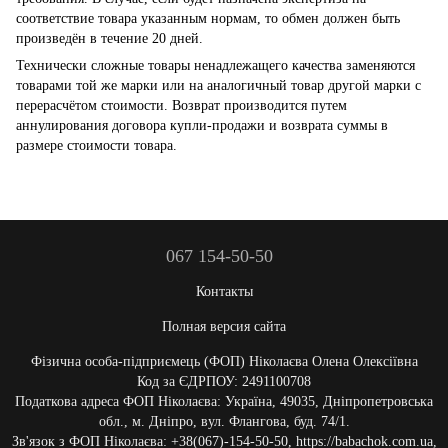
соответствие товара указанным нормам, то обмен должен быть
произведён в течение 20 дней.
Технически сложные товары ненадлежащего качества заменяются
товарами той же марки или на аналогичный товар другой марки с
перерасчётом стоимости. Возврат производится путем
аннулирования договора купли-продажи и возврата суммы в
размере стоимости товара.
067 154-50-50
Контакты
Полная версия сайта
Фізична особа-підприємець (ФОП) Ніколаєва Олена Олексіївна
Код за ЄДРПОУ: 2491100708
Податкова адреса ФОП Ніколаєва: Україна, 49035, Дніпропетровська
обл., м. Дніпро, вул. Флангова, буд. 74/1.
Зв'язок з ФОП Ніколаєва: +38(067)-154-50-50, https://babachok.com.ua,