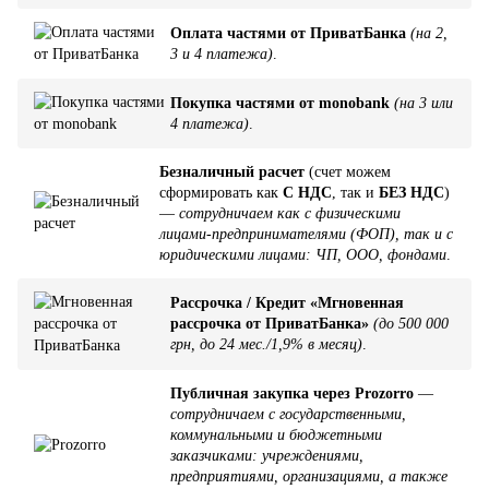
Оплата частями от ПриватБанка
(на 2,
3 и 4 платежа)
.
Покупка частями от monobank
(на 3 или
4 платежа)
.
Безналичный расчет
(счет можем
сформировать как
С НДС
, так и
БЕЗ НДС
)
—
сотрудничаем как с физическими
лицами-предпринимателями (ФОП), так и с
юридическими лицами: ЧП, ООО, фондами
.
Рассрочка / Кредит «Мгновенная
рассрочка от ПриватБанка»
(до 500 000
грн, до 24 мес./1,9% в месяц)
.
Публичная закупка через Prozorro
—
сотрудничаем с государственными,
коммунальными и бюджетными
заказчиками: учреждениями,
предприятиями, организациями, а также