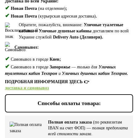
Доставка по всей Украине:
✔
Новая Почта
(на отделение)
;
✔
Новая Почта
(курьерская адресная доставка)
.
Обратите, пожалуйста, внимание:
Уличные туалетные
кабины
и
Уличные душевые кабины
доставляем по всей
Украине службой
Delivery Auto (Деливери).
Самовывоз:
✔
Самовывоз в городе
Киев;
✔
Самовывоз в городе
Запорожье
—
только для
Уличных
туалетных кабин Техпром
и
Уличных душевых кабин Техпром.
ПОДРОБНАЯ ИНФОРМАЦИЯ ЗДЕСЬ 👉
доставка и самовывоз
Способы оплаты товара:
Полная оплата заказа
(по реквизитам
IBAN на счет ФОП) —
полная предоплата
всей стоимости заказа
.