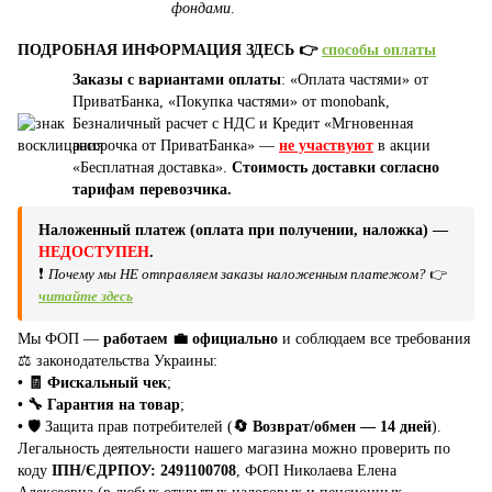
фондами
.
ПОДРОБНАЯ ИНФОРМАЦИЯ ЗДЕСЬ 👉
способы оплаты
Заказы с вариантами оплаты
: «Оплата частями» от
ПриватБанка, «Покупка частями» от monobank,
Безналичный расчет с НДС и Кредит «Мгновенная
рассрочка от ПриватБанка» —
не участвуют
в акции
«Бесплатная доставка».
Стоимость доставки согласно
тарифам перевозчика.
Наложенный платеж (оплата при получении, наложка) —
НЕДОСТУПЕН
.
❗
Почему мы НЕ отправляем заказы наложенным платежом?
👉
читайте здесь
Мы ФОП —
работаем 💼 официально
и соблюдаем все требования
⚖️ законодательства Украины:
• 🧾 Фискальный чек
;
• 🔧 Гарантия на товар
;
•
🛡️ Защита прав потребителей (
🔄 Возврат/обмен — 14 дней
).
Легальность деятельности нашего магазина можно проверить по
коду
ІПН/ЄДРПОУ: 2491100708
, ФОП Николаева Елена