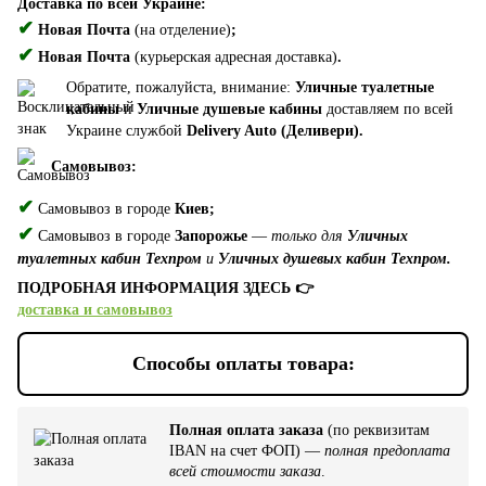
Доставка по всей Украине:
✔
Новая Почта
(на отделение)
;
✔
Новая Почта
(курьерская адресная доставка)
.
Обратите, пожалуйста, внимание:
Уличные туалетные
кабины
и
Уличные душевые кабины
доставляем по всей
Украине службой
Delivery Auto (Деливери).
Самовывоз:
✔
Самовывоз в городе
Киев;
✔
Самовывоз в городе
Запорожье
—
только для
Уличных
туалетных кабин Техпром
и
Уличных душевых кабин Техпром.
ПОДРОБНАЯ ИНФОРМАЦИЯ ЗДЕСЬ 👉
доставка и самовывоз
Способы оплаты товара:
Полная оплата заказа
(по реквизитам
IBAN на счет ФОП) —
полная предоплата
всей стоимости заказа
.