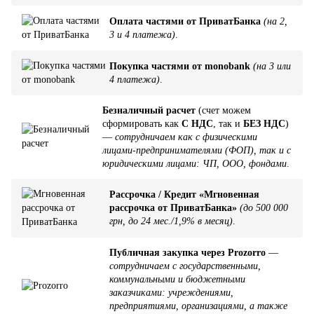
Оплата частями от ПриватБанка
(на 2,
3 и 4 платежа)
.
Покупка частями от monobank
(на 3 или
4 платежа)
.
Безналичный расчет
(счет можем
сформировать как
С НДС
, так и
БЕЗ НДС
)
—
сотрудничаем как с физическими
лицами-предпринимателями (ФОП), так и с
юридическими лицами: ЧП, ООО, фондами
.
Рассрочка / Кредит «Мгновенная
рассрочка от ПриватБанка»
(до 500 000
грн, до 24 мес./1,9% в месяц)
.
Публичная закупка через Prozorro
—
сотрудничаем с государственными,
коммунальными и бюджетными
заказчиками: учреждениями,
предприятиями, организациями, а также