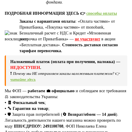
фондами
.
ПОДРОБНАЯ ИНФОРМАЦИЯ ЗДЕСЬ 👉
способы оплаты
Заказы с вариантами оплаты
: «Оплата частями» от
ПриватБанка, «Покупка частями» от monobank,
Безналичный расчет с НДС и Кредит «Мгновенная
рассрочка от ПриватБанка» —
не участвуют
в акции
«Бесплатная доставка».
Стоимость доставки согласно
тарифам перевозчика.
Наложенный платеж (оплата при получении, наложка) —
НЕДОСТУПЕН
.
❗
Почему мы НЕ отправляем заказы наложенным платежом?
👉
читайте здесь
Мы ФОП —
работаем 💼 официально
и соблюдаем все требования
⚖️ законодательства Украины:
• 🧾 Фискальный чек
;
• 🔧 Гарантия на товар
;
•
🛡️ Защита прав потребителей (
🔄 Возврат/обмен — 14 дней
).
Легальность деятельности нашего магазина можно проверить по
коду
ІПН/ЄДРПОУ: 2491100708
, ФОП Николаева Елена