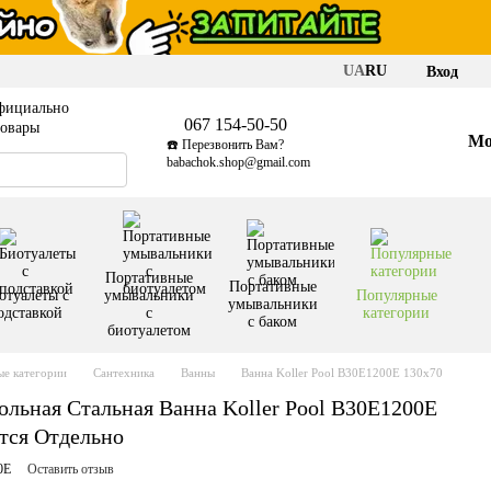
UA
RU
Вход
фициально
067 154-50-50
товары
Мо
☎️ Перезвонить Вам?
babachok.shop@gmail.com
Портативные
Портативные
отуалеты с
умывальники
Популярные
умывальники
одставкой
с
категории
с баком
биотуалетом
е категории
Сантехника
Ванны
Ванна Koller Pool B30E1200E 130x70
льная Стальная Ванна Koller Pool B30E1200E
тся Отдельно
0E
Оставить отзыв