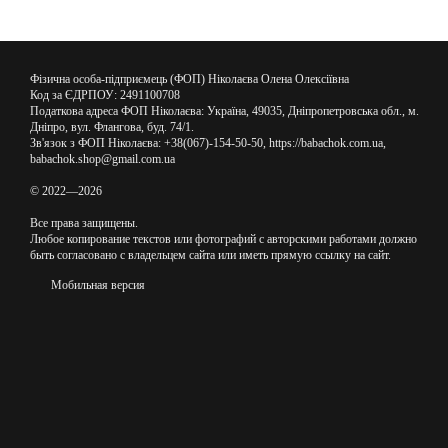
Фізична особа-підприємець (ФОП) Ніколаєва Олена Олексіївна
Код за ЄДРПОУ: 2491100708
Податкова адреса ФОП Ніколаєва: Україна, 49035, Дніпропетровська обл., м.
Дніпро, вул. Флангова, буд. 74/1.
Зв'язок з ФОП Ніколаєва: +38(067)-154-50-50, https://babachok.com.ua,
babachok.shop@gmail.com.ua
© 2022—2026
Все права защищены.
Любое копирование текстов или фотографий с авторскими работами должно
быть согласовано с владельцем сайта или иметь прямую ссылку на сайт.
Мобильная версия