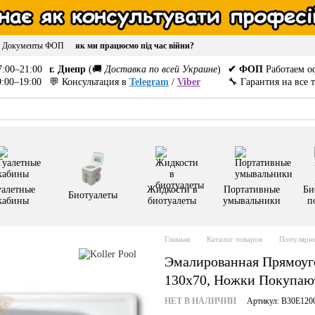
Документы ФОП
як ми працюємо під час війни?
:00–21:00
г. Днепр
(🚚
Доставка по всей Украине
)
✔ ФОП
Работаем о
:00–19:00
💬 Консультация в
Telegram
/
Viber
🔧 Гарантия на все 
уалетные
Жидкости в
Портативные
Би
Биотуалеты
кабины
биотуалеты
умывальники
п
Главная
Каталог товаров
Популярны
Эмалированная Прямоуго
130x70, Ножки Покупаю
НЕТ В НАЛИЧИИ
Артикул: B30E120