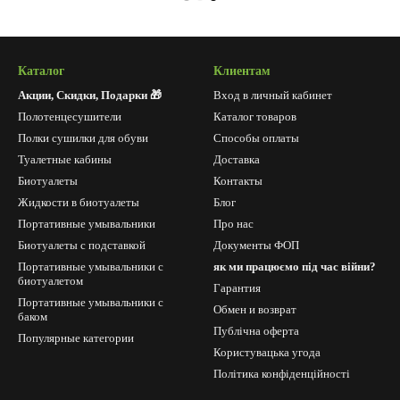
Каталог
Клиентам
Акции, Скидки, Подарки 🎁
Вход в личный кабинет
Полотенцесушители
Каталог товаров
Полки сушилки для обуви
Способы оплаты
Туалетные кабины
Доставка
Биотуалеты
Контакты
Жидкости в биотуалеты
Блог
Портативные умывальники
Про нас
Биотуалеты с подставкой
Документы ФОП
Портативные умывальники с
як ми працюємо під час війни?
биотуалетом
Гарантия
Портативные умывальники с
Обмен и возврат
баком
Публічна оферта
Популярные категории
Користувацька угода
Політика конфіденційності