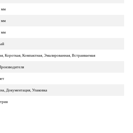
 мм
 мм
 мм
ый
ая, Короткая, Компактная, Эмалированная, Встраиваемая
Производителя
лет
на, Документация, Упаковка
трия