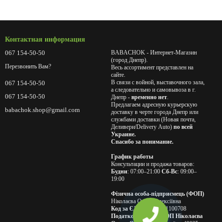
Контактная информация
067 154-50-50
BABACHOK - Интернет-Магазин
(город Днепр).
Перезвонить Вам?
Весь ассортимент представлен на
сайте.
В связи с войной, выставочного зала,
067 154-50-50
а следовательно и самовывоза в г.
067 154-50-50
Днепр -
временно нет
.
Предлагаем адресную курьерскую
babachok.shop@gmail.com
доставку в черте города Днепр или
службами доставки (Новая почта,
Деливери/Delivery Auto)
по всей
Украине.
Спасибо за понимание.
График работы
Консультации и продажа товаров:
Будни
: 07:00–21:00
Сб-Вс
: 09:00–
19:00
Фізична особа-підприємець (ФОП)
Ніколаєва Олена Олексіївна
Код за ЄДРПОУ
: 2491100708
Податкова адреса ФОП Ніколаєва