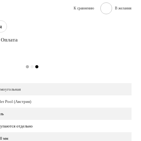
К сравнению
В желания
я
Оплата
моугольная
ler Pool (Австрия)
ль
упаются отдельно
0 мм