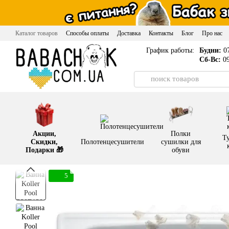
Перейти к основному контенту
Каталог товаров
Способы оплаты
Доставка
Контакты
Блог
Про нас
График работы:
Будни:
07
Сб-Вс:
09
Акции,
Полки
Т
Скидки,
Полотенцесушители
сушилки для
Подарки 🎁
обуви
5