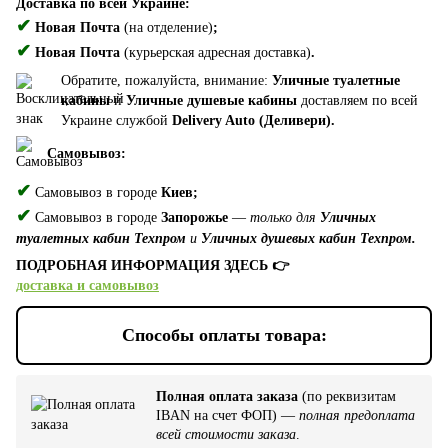
Доставка по всей Украине:
✔
Новая Почта
(на отделение)
;
✔
Новая Почта
(курьерская адресная доставка)
.
Обратите, пожалуйста, внимание:
Уличные туалетные
кабины
и
Уличные душевые кабины
доставляем по всей
Украине службой
Delivery Auto (Деливери).
Самовывоз:
✔
Самовывоз в городе
Киев;
✔
Самовывоз в городе
Запорожье
—
только для
Уличных
туалетных кабин Техпром
и
Уличных душевых кабин Техпром.
ПОДРОБНАЯ ИНФОРМАЦИЯ ЗДЕСЬ 👉
доставка и самовывоз
Способы оплаты товара:
Полная оплата заказа
(по реквизитам
IBAN на счет ФОП) —
полная предоплата
всей стоимости заказа
.