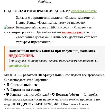
фондами
.
ПОДРОБНАЯ ИНФОРМАЦИЯ ЗДЕСЬ 👉
способы оплаты
Заказы с вариантами оплаты
: «Оплата частями» от
ПриватБанка, «Покупка частями» от monobank,
Безналичный расчет с НДС и Кредит «Мгновенная
рассрочка от ПриватБанка» —
не участвуют
в акции
«Бесплатная доставка».
Стоимость доставки согласно
тарифам перевозчика.
Наложенный платеж (оплата при получении, наложка) —
НЕДОСТУПЕН
.
❗
Почему мы НЕ отправляем заказы наложенным платежом?
👉
читайте здесь
Мы ФОП —
работаем 💼 официально
и соблюдаем все требования
⚖️ законодательства Украины:
• 🧾 Фискальный чек
;
• 🔧 Гарантия на товар
;
•
🛡️ Защита прав потребителей (
🔄 Возврат/обмен — 14 дней
).
Легальность деятельности нашего магазина можно проверить по
коду
ІПН/ЄДРПОУ: 2491100708
, ФОП Николаева Елена