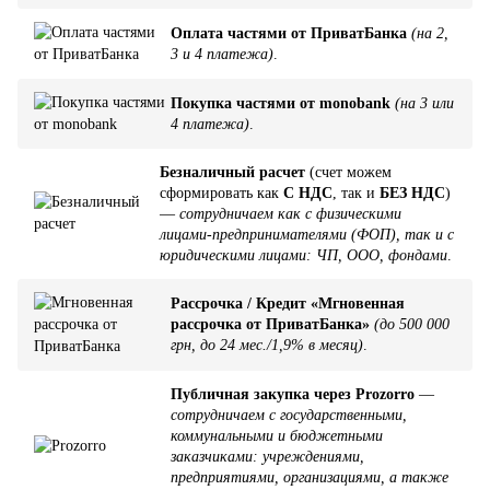
Оплата частями от ПриватБанка
(на 2,
3 и 4 платежа)
.
Покупка частями от monobank
(на 3 или
4 платежа)
.
Безналичный расчет
(счет можем
сформировать как
С НДС
, так и
БЕЗ НДС
)
—
сотрудничаем как с физическими
лицами-предпринимателями (ФОП), так и с
юридическими лицами: ЧП, ООО, фондами
.
Рассрочка / Кредит «Мгновенная
рассрочка от ПриватБанка»
(до 500 000
грн, до 24 мес./1,9% в месяц)
.
Публичная закупка через Prozorro
—
сотрудничаем с государственными,
коммунальными и бюджетными
заказчиками: учреждениями,
предприятиями, организациями, а также