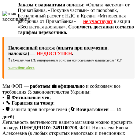
Заказы с вариантами оплаты
: «Оплата частями» от
ПриватБанка, «Покупка частями» от monobank,
Безналичный расчет с НДС и Кредит «Мгновенная
рассрочка от ПриватБанка» —
не участвуют
в акции
«Бесплатная доставка».
Стоимость доставки согласно
тарифам перевозчика.
Наложенный платеж (оплата при получении,
наложка) —
НЕДОСТУПЕН
.
❗
Почему мы НЕ отправляем заказы наложенным платежом?
👉
читайте здесь
Мы ФОП —
работаем 💼 официально
и соблюдаем все
требования ⚖️ законодательства Украины:
• 🧾 Фискальный чек
;
• 🔧 Гарантия на товар
;
•
🛡️ Защита прав потребителей (
🔄 Возврат/обмен — 14
дней
).
Легальность деятельности нашего магазина можно проверить
по коду
ІПН/ЄДРПОУ: 2491100708
, ФОП Николаева Елена
Алексеевна (в любых открытых налоговых и пенсионных