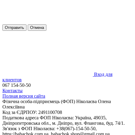
Отправить
Отмена
Вход для
клиентов
067 154-50-50
Контакты
Полная версия сайта
Фізична особа-підприємець (ФОП) Ніколаєва Олена
Олексіївна
Код за ЄДРПОУ: 2491100708
Податкова адреса ФОП Ніколаєва: Україна, 49035,
Дніпропетровська обл., м. Дніпро, вул. Флангова, буд. 74/1.
Зв'язок з ФОП Ніколаєва: +38(067)-154-50-50,
https://babachok.com.ua, babachok.shop@gmail.com.ua