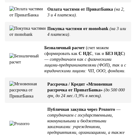
Оплата частями от ПриватБанка
(на 2,
3 и 4 платежа)
.
Покупка частями от monobank
(на 3 или
4 платежа)
.
Безналичный расчет
(счет можем
сформировать как
С НДС
, так и
БЕЗ НДС
)
—
сотрудничаем как с физическими
лицами-предпринимателями (ФОП), так и с
юридическими лицами: ЧП, ООО, фондами
.
Рассрочка / Кредит «Мгновенная
рассрочка от ПриватБанка»
(до 500 000
грн, до 24 мес./1,9% в месяц)
.
Публичная закупка через Prozorro
—
сотрудничаем с государственными,
коммунальными и бюджетными
заказчиками: учреждениями,
предприятиями, организациями, а также