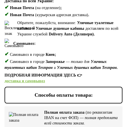
Доставка по всей Украине:
✔
Новая Почта
(на отделение)
;
✔
Новая Почта
(курьерская адресная доставка)
.
Обратите, пожалуйста, внимание:
Уличные туалетные
кабины
и
Уличные душевые кабины
доставляем по всей
Украине службой
Delivery Auto (Деливери).
Самовывоз:
✔
Самовывоз в городе
Киев;
✔
Самовывоз в городе
Запорожье
—
только для
Уличных
туалетных кабин Техпром
и
Уличных душевых кабин Техпром.
ПОДРОБНАЯ ИНФОРМАЦИЯ ЗДЕСЬ 👉
доставка и самовывоз
Способы оплаты товара:
Полная оплата заказа
(по реквизитам
IBAN на счет ФОП) —
полная предоплата
всей стоимости заказа
.