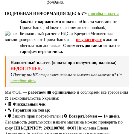
фондами
.
ПОДРОБНАЯ ИНФОРМАЦИЯ ЗДЕСЬ 👉
способы оплаты
Заказы с вариантами оплаты
: «Оплата частями» от
ПриватБанка, «Покупка частями» от monobank,
Безналичный расчет с НДС и Кредит «Мгновенная
рассрочка от ПриватБанка» —
не участвуют
в акции
«Бесплатная доставка».
Стоимость доставки согласно
тарифам перевозчика.
Наложенный платеж (оплата при получении, наложка) —
НЕДОСТУПЕН
.
❗
Почему мы НЕ отправляем заказы наложенным платежом?
👉
читайте здесь
Мы ФОП —
работаем 💼 официально
и соблюдаем все требования
⚖️ законодательства Украины:
• 🧾 Фискальный чек
;
• 🔧 Гарантия на товар
;
•
🛡️ Защита прав потребителей (
🔄 Возврат/обмен — 14 дней
).
Легальность деятельности нашего магазина можно проверить по
коду
ІПН/ЄДРПОУ: 2491100708
, ФОП Николаева Елена