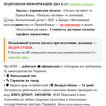
ПОДРОБНАЯ ИНФОРМАЦИЯ ЗДЕСЬ 👉
способы оплаты
Заказы с вариантами оплаты
: «Оплата частями» от
ПриватБанка, «Покупка частями» от monobank,
Безналичный расчет с НДС и Кредит «Мгновенная
рассрочка от ПриватБанка» —
не участвуют
в акции
«Бесплатная доставка».
Стоимость доставки согласно
тарифам перевозчика.
Наложенный платеж (оплата при получении, наложка) —
НЕДОСТУПЕН
.
❗
Почему мы НЕ отправляем заказы наложенным платежом?
👉
читайте здесь
Мы ФОП —
работаем 💼 официально
и соблюдаем все требования
⚖️ законодательства Украины:
• 🧾 Фискальный чек
;
• 🔧 Гарантия на товар
;
•
🛡️ Защита прав потребителей (
🔄 Возврат/обмен — 14 дней
).
Легальность деятельности нашего магазина можно проверить по
коду
ІПН/ЄДРПОУ: 2491100708
, ФОП Николаева Елена
Алексеевна (в любых открытых налоговых и пенсионных
государственных реестрах Украины).
Наши регистрационные