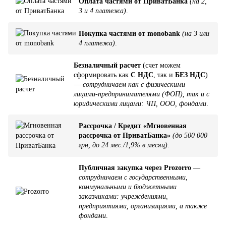
Оплата частями от ПриватБанка
(на 2,
3 и 4 платежа)
.
Покупка частями от monobank
(на 3 или
4 платежа)
.
Безналичный расчет
(счет можем
сформировать как
С НДС
, так и
БЕЗ НДС
)
—
сотрудничаем как с физическими
лицами-предпринимателями (ФОП), так и с
юридическими лицами: ЧП, ООО, фондами
.
Рассрочка / Кредит «Мгновенная
рассрочка от ПриватБанка»
(до 500 000
грн, до 24 мес./1,9% в месяц)
.
Публичная закупка через Prozorro
—
сотрудничаем с государственными,
коммунальными и бюджетными
заказчиками: учреждениями,
предприятиями, организациями, а также
фондами
.