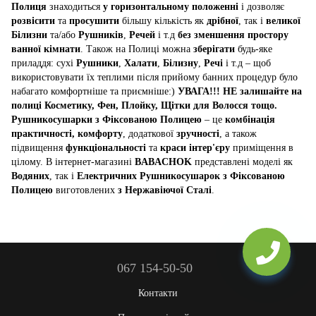
Полиця
знаходиться
у горизонтальному положенні
і дозволяє
розвісити
та
просушити
більшу кількість як
дрібної
, так і
великої
Білизни
та/або
Рушників
,
Речей
і т.д
без зменшення простору
ванної кімнати
. Також на Полиці можна
зберігати
будь-яке
приладдя: сухі
Рушники
,
Халати
,
Білизну
,
Речі
і т.д – щоб
використовувати їх теплими після прийому банних процедур було
набагато комфортніше та приємніше:)
УВАГА!!! НЕ залишайте на
полиці Косметику, Фен, Плойку, Щітки для Волосся тощо.
Рушникосушарки з Фіксованою Полицею
– це
комбінація
практичності, комфорту
, додаткової
зручності
, а також
підвищення
функціональності
та
краси інтер'єру
приміщення в
цілому. В інтернет-магазині
BABACHOK
представлені моделі як
Водяних
, так і
Електричних Рушникосушарок з Фіксованою
Полицею
виготовлених
з Нержавіючої Сталі
.
067 154-50-50
Контакти