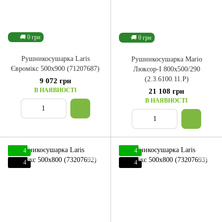
🚚 0 грн
🚚 0 грн
Рушникосушарка Laris
Рушникосушарка Mario
Євромікс 500x900 (71207687)
Люксор-I 800x500/290
(2.3.6100.11.P)
9 072 грн
В НАЯВНОСТІ
21 108 грн
В НАЯВНОСТІ
4
4
4
4