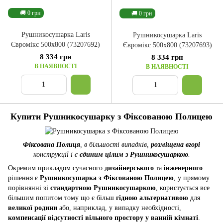
🚚 0 грн
🚚 0 грн
Рушникосушарка Laris
Рушникосушарка Laris
Євромікс 500x800 (73207692)
Євромікс 500x800 (73207693)
8 334 грн
8 334 грн
В НАЯВНОСТІ
В НАЯВНОСТІ
Купити Рушникосушарку з Фіксованою Полицею
Фіксована Полиця
, в більшості випадків,
розміщена вгорі
конструкції і є
єдиним цілим з Рушникосушаркою
.
Окремим прикладом сучасного
дизайнерського
та
інженерного
рішення є
Рушникосушарка з Фіксованою Полицею
, у прямому
порівнянні зі
стандартною Рушникосушаркою
, користується все
більшим попитом тому що є більш
гідною альтернативою
для
великої родини
або, наприклад, у випадку необхідності,
компенсації відсутності вільного простору у ванній кімнаті
.