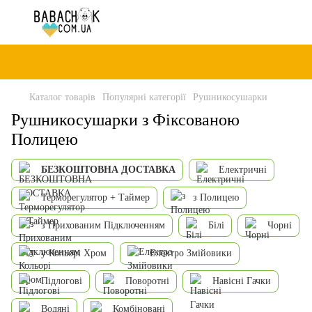
Каталог товарів
Популярні категорії
Рушникосушарки
Рушникосушарки з Фіксованою
Полицею
БЕЗКОШТОВНА ДОСТАВКА
Електричні
Терморегулятор + Таймер
з Полицею
з Прихованим Підключенням
Білі
Чорні
у Кольорі Хром
Електро Змійовики
Підлогові
Поворотні
Навісні Гачки
Водяні
Комбіновані