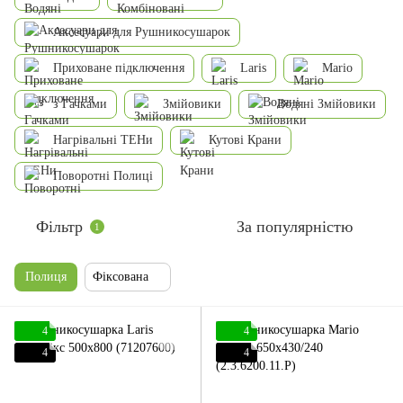
Аксесуари для Рушникосушарок
Приховане підключення
Laris
Mario
з Гачками
Змійовики
Водяні Змійовики
Нагрівальні ТЕНи
Кутові Крани
Поворотні Полиці
Фільтр
За популярністю
1
Полиця
Фіксована
4
4
4
4