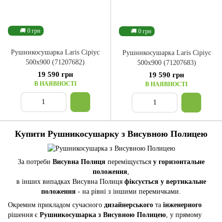
🚚 0 грн
🚚 0 грн
Рушникосушарка Laris Сіріус
Рушникосушарка Laris Сіріус
500x900 (71207682)
500x900 (71207683)
19 590 грн
19 590 грн
В НАЯВНОСТІ
В НАЯВНОСТІ
Купити Рушникосушарку з Висувною Полицею
За потреби
Висувна Полиця
переміщується
у горизонтальне
положення
,
в інших випадках Висувна Полиця
фіксується у вертикальне
положення
- на рівні з іншими перемичками.
Окремим прикладом сучасного
дизайнерського
та
інженерного
рішення є
Рушникосушарка з Висувною Полицею
, у прямому