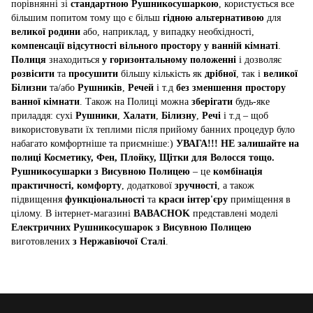
порівнянні зі
стандартною Рушникосушаркою
, користується все
більшим попитом тому що є більш
гідною альтернативою
для
великої родини
або, наприклад, у випадку необхідності,
компенсації відсутності вільного простору у ванній кімнаті
.
Полиця
знаходиться
у горизонтальному положенні
і дозволяє
розвісити
та
просушити
більшу кількість як
дрібної
, так і
великої
Білизни
та/або
Рушників
,
Речей
і т.д
без зменшення простору
ванної кімнати
. Також на Полиці можна
зберігати
будь-яке
приладдя: сухі
Рушники
,
Халати
,
Білизну
,
Речі
і т.д – щоб
використовувати їх теплими після прийому банних процедур було
набагато комфортніше та приємніше:)
УВАГА!!! НЕ залишайте на
полиці Косметику, Фен, Плойку, Щітки для Волосся тощо.
Рушникосушарки з Висувною Полицею
– це
комбінація
практичності, комфорту
, додаткової
зручності
, а також
підвищення
функціональності
та
краси інтер'єру
приміщення в
цілому. В інтернет-магазині
BABACHOK
представлені моделі
Електричних Рушникосушарок з Висувною Полицею
виготовлених
з Нержавіючої Сталі
.