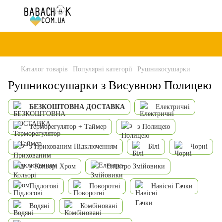
Каталог товарів
Популярні категорії
Рушникосушарки
Рушникосушарки з Висувною Полицею
БЕЗКОШТОВНА ДОСТАВКА
Електричні
Терморегулятор + Таймер
з Полицею
з Прихованим Підключенням
Білі
Чорні
у Кольорі Хром
Електро Змійовики
Підлогові
Поворотні
Навісні Гачки
Водяні
Комбіновані