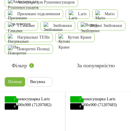
Аксесуари для Рушникосушарок
Приховане підключення
Laris
Mario
з Гачками
Змійовики
Водяні Змійовики
Нагрівальні ТЕНи
Кутові Крани
Поворотні Полиці
Фільтр
За популярністю
1
Полиця
Висувна
7
7
4
4