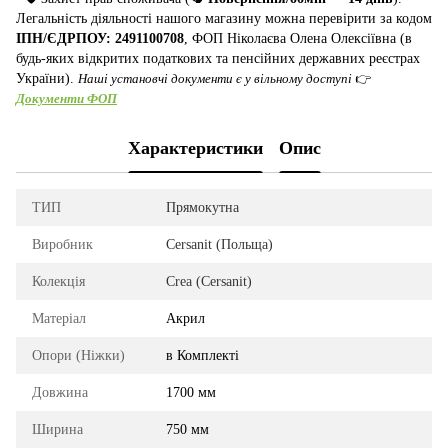
Легальність діяльності нашого магазину можна перевірити за кодом
ІПН/ЄДРПОУ: 2491100708
, ФОП Ніколаєва Олена Олексіївна (в
будь-яких відкритих податкових та пенсійних державних реєстрах
України).
Наші установчі документи є у вільному доступі
👉
Документи ФОП
Характеристики
Опис
ТИП
Прямокутна
Виробник
Cersanit (Польща)
Колекція
Crea (Cersanit)
Матеріал
Акрил
Опори (Ніжки)
в Комплекті
Довжина
1700 мм
Ширина
750 мм