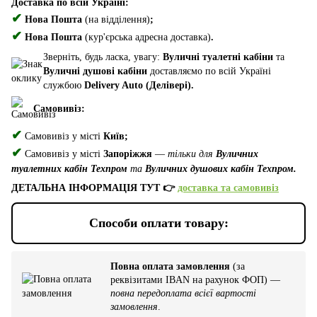
Доставка по всій Україні:
✔
Нова Пошта
(на відділення)
;
✔
Нова Пошта
(кур'єрська адресна доставка)
.
Зверніть, будь ласка, увагу:
Вуличні туалетні кабіни
та
Вуличні душові кабіни
доставляємо по всій Україні
службою
Delivery Auto (Делівері).
Самовивіз:
✔
Самовивіз у місті
Київ;
✔
Самовивіз у місті
Запоріжжя
—
тільки для
Вуличних
туалетних кабін Техпром
та
Вуличних душових кабін Техпром.
ДЕТАЛЬНА ІНФОРМАЦІЯ ТУТ 👉
доставка та самовивіз
Способи оплати товару:
Повна оплата замовлення
(за
реквізитами IBAN на рахунок ФОП) —
повна передоплата всієї вартості
замовлення
.