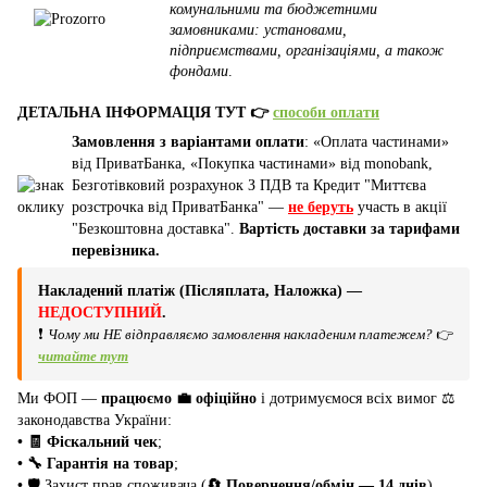
комунальними та бюджетними
замовниками: установами,
підприємствами, організаціями, а також
фондами
.
ДЕТАЛЬНА ІНФОРМАЦІЯ ТУТ 👉
способи оплати
Замовлення з варіантами оплати
: «Оплата частинами»
від ПриватБанка, «Покупка частинами» від monobank,
Безготівковий розрахунок З ПДВ та Кредит "Миттєва
розстрочка від ПриватБанка" —
не беруть
участь в акції
"Безкоштовна доставка".
Вартість доставки за тарифами
перевізника.
Накладений платіж (Післяплата, Наложка) —
НЕДОСТУПНИЙ
.
❗
Чому ми НЕ відправляємо замовлення накладеним платежем?
👉
читайте тут
Ми ФОП —
працюємо 💼 офіційно
і дотримуємося всіх вимог ⚖️
законодавства України:
• 🧾 Фіскальний чек
;
• 🔧 Гарантія на товар
;
•
🛡️ Захист прав споживача (
🔄 Повернення/обмін — 14 днів
).