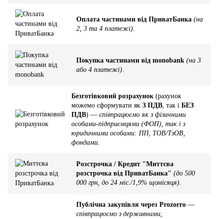
Оплата частинами від ПриватБанка
(на
2, 3 та 4 платежі)
.
Покупка частинами від monobank
(на 3
або 4 платежі)
.
Безготівковий розрахунок
(рахунок
можемо сформувати як
З ПДВ
, так і
БЕЗ
ПДВ
) —
співпрацюємо як з фізичними
особами-підприємцями (ФОП), так і з
юридичними особами: ПП, ТОВ/ТзОВ,
фондами
.
Розстрочка / Кредит "Миттєва
розстрочка від ПриватБанка"
(до 500
000 грн, до 24 міс./1,9% щомісяця)
.
Публічна закупівля через Prozorro
—
співпрацюємо з державними,