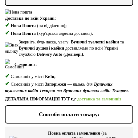
Доставка по всій Україні:
✔
Нова Пошта
(на відділення)
;
✔
Нова Пошта
(кур'єрська адресна доставка)
.
Зверніть, будь ласка, увагу:
Вуличні туалетні кабіни
та
Вуличні душові кабіни
доставляємо по всій Україні
службою
Delivery Auto (Делівері).
Самовивіз:
✔
Самовивіз у місті
Київ;
✔
Самовивіз у місті
Запоріжжя
—
тільки для
Вуличних
туалетних кабін Техпром
та
Вуличних душових кабін Техпром.
ДЕТАЛЬНА ІНФОРМАЦІЯ ТУТ 👉
доставка та самовивіз
Способи оплати товару:
Повна оплата замовлення
(за