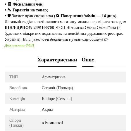
• 🧾 Фіскальний чек
;
• 🔧 Гарантія на товар
;
•
🛡️ Захист прав споживача (
🔄 Повернення/обмін — 14 днів
).
Легальність діяльності нашого магазину можна перевірити за кодом
ІПН/ЄДРПОУ: 2491100708
, ФОП Ніколаєва Олена Олексіївна (в
будь-яких відкритих податкових та пенсійних державних реєстрах
України).
Наші установчі документи є у вільному доступі
👉
Документи ФОП
Характеристики
Опис
ТИП
Асиметрична
Виробник
Cersanit (Польща)
Колекція
Kaliope (Cersanit)
Матеріал
Акрил
Опори
в Комплекті
(Ніжки)