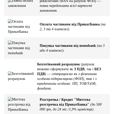
реквізитами IBAN на рахунок ФОП) —
повна передоплата всієї вартості
замовлення
.
Оплата частинами від ПриватБанка
(на
2, 3 та 4 платежі)
.
Покупка частинами від monobank
(на 3
або 4 платежі)
.
Безготівковий розрахунок
(рахунок
можемо сформувати як
З ПДВ
, так і
БЕЗ
ПДВ
) —
співпрацюємо як з фізичними
особами-підприємцями (ФОП), так і з
юридичними особами: ПП, ТОВ/ТзОВ,
фондами
.
Розстрочка / Кредит "Миттєва
розстрочка від ПриватБанка"
(до 500
000 грн, до 24 міс./1,9% щомісяця)
.