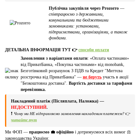
Публічна закупівля через Prozorro
—
співпрацюємо з державними,
комунальними та бюджетними
замовниками: установами,
підприємствами, організаціями, а також
фондами
.
ДЕТАЛЬНА ІНФОРМАЦІЯ ТУТ 👉
способи оплати
Замовлення з варіантами оплати
: «Оплата частинами»
від ПриватБанка, «Покупка частинами» від monobank,
Безготівковий розрахунок З ПДВ та Кредит "Миттєва
розстрочка від ПриватБанка" —
не беруть
участь в акції
"Безкоштовна доставка".
Вартість доставки за тарифами
перевізника.
Накладений платіж (Післяплата, Наложка) —
НЕДОСТУПНИЙ
.
❗
Чому ми НЕ відправляємо замовлення накладеним платежем?
👉
читайте тут
Ми ФОП —
працюємо 💼 офіційно
і дотримуємося всіх вимог ⚖️
законодавства України: