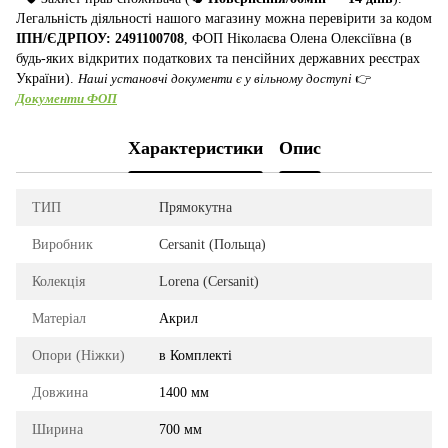
Легальність діяльності нашого магазину можна перевірити за кодом
ІПН/ЄДРПОУ: 2491100708
, ФОП Ніколаєва Олена Олексіївна (в
будь-яких відкритих податкових та пенсійних державних реєстрах
України).
Наші установчі документи є у вільному доступі
👉
Документи ФОП
Характеристики
Опис
ТИП
Прямокутна
Виробник
Cersanit (Польща)
Колекція
Lorena (Cersanit)
Матеріал
Акрил
Опори (Ніжки)
в Комплекті
Довжина
1400 мм
Ширина
700 мм