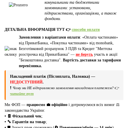
комунальними та бюджетними
замовниками: установами,
підприємствами, організаціями, а також
фондами
.
ДЕТАЛЬНА ІНФОРМАЦІЯ ТУТ 👉
способи оплати
Замовлення з варіантами оплати
: «Оплата частинами»
від ПриватБанка, «Покупка частинами» від monobank,
Безготівковий розрахунок З ПДВ та Кредит "Миттєва
розстрочка від ПриватБанка" —
не беруть
участь в акції
"Безкоштовна доставка".
Вартість доставки за тарифами
перевізника.
Накладений платіж (Післяплата, Наложка) —
НЕДОСТУПНИЙ
.
❗
Чому ми НЕ відправляємо замовлення накладеним платежем?
👉
читайте тут
Ми ФОП —
працюємо 💼 офіційно
і дотримуємося всіх вимог ⚖️
законодавства України:
• 🧾 Фіскальний чек
;
• 🔧 Гарантія на товар
;
•
🛡️ Захист прав споживача (
🔄 Повернення/обмін — 14 днів
).