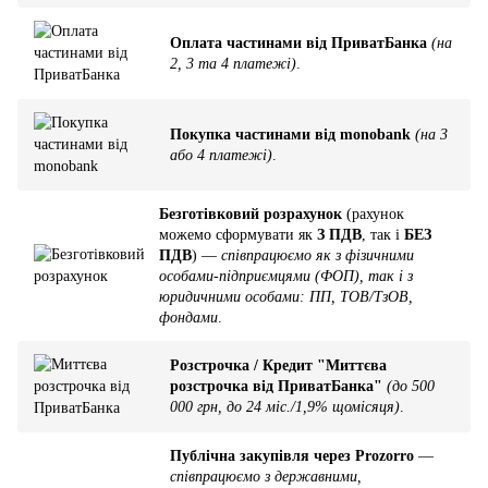
Оплата частинами від ПриватБанка
(на
2, 3 та 4 платежі)
.
Покупка частинами від monobank
(на 3
або 4 платежі)
.
Безготівковий розрахунок
(рахунок
можемо сформувати як
З ПДВ
, так і
БЕЗ
ПДВ
) —
співпрацюємо як з фізичними
особами-підприємцями (ФОП), так і з
юридичними особами: ПП, ТОВ/ТзОВ,
фондами
.
Розстрочка / Кредит "Миттєва
розстрочка від ПриватБанка"
(до 500
000 грн, до 24 міс./1,9% щомісяця)
.
Публічна закупівля через Prozorro
—
співпрацюємо з державними,