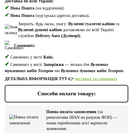
Доставка по всій Україні:
✔
Нова Пошта
(на відділення)
;
✔
Нова Пошта
(кур'єрська адресна доставка)
.
Зверніть, будь ласка, увагу:
Вуличні туалетні кабіни
та
Вуличні душові кабіни
доставляємо по всій Україні
службою
Delivery Auto (Делівері).
Самовивіз:
✔
Самовивіз у місті
Київ;
✔
Самовивіз у місті
Запоріжжя
—
тільки для
Вуличних
туалетних кабін Техпром
та
Вуличних душових кабін Техпром.
ДЕТАЛЬНА ІНФОРМАЦІЯ ТУТ 👉
доставка та самовивіз
Способи оплати товару:
Повна оплата замовлення
(за
реквізитами IBAN на рахунок ФОП) —
повна передоплата всієї вартості
замовлення
.