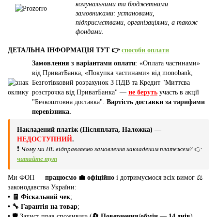
комунальними та бюджетними
замовниками: установами,
підприємствами, організаціями, а також
фондами
.
ДЕТАЛЬНА ІНФОРМАЦІЯ ТУТ 👉
способи оплати
Замовлення з варіантами оплати
: «Оплата частинами»
від ПриватБанка, «Покупка частинами» від monobank,
Безготівковий розрахунок З ПДВ та Кредит "Миттєва
розстрочка від ПриватБанка" —
не беруть
участь в акції
"Безкоштовна доставка".
Вартість доставки за тарифами
перевізника.
Накладений платіж (Післяплата, Наложка) —
НЕДОСТУПНИЙ
.
❗
Чому ми НЕ відправляємо замовлення накладеним платежем?
👉
читайте тут
Ми ФОП —
працюємо 💼 офіційно
і дотримуємося всіх вимог ⚖️
законодавства України:
• 🧾 Фіскальний чек
;
• 🔧 Гарантія на товар
;
•
🛡️ Захист прав споживача (
🔄 Повернення/обмін — 14 днів
).