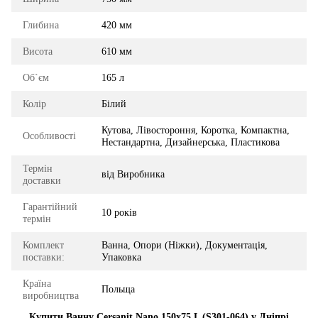
Глибина
420 мм
Висота
610 мм
Об`єм
165 л
Колір
Білий
Кутова, Лівостороння, Коротка, Компактна,
Особливості
Нестандартна, Дизайнерська, Пластикова
Термін
від Виробника
доставки
Гарантійний
10 років
термін
Комплект
Ванна, Опори (Ніжки), Документація,
поставки:
Упаковка
Країна
Польща
виробництва
Купити Ванну Cersanit Nano 150x75 L (S301-064) у Дніпрі