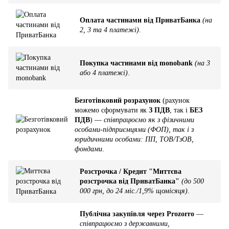
Оплата частинами від ПриватБанка
(на
2, 3 та 4 платежі)
.
Покупка частинами від monobank
(на 3
або 4 платежі)
.
Безготівковий розрахунок
(рахунок
можемо сформувати як
З ПДВ
, так і
БЕЗ
ПДВ
) —
співпрацюємо як з фізичними
особами-підприємцями (ФОП), так і з
юридичними особами: ПП, ТОВ/ТзОВ,
фондами
.
Розстрочка / Кредит "Миттєва
розстрочка від ПриватБанка"
(до 500
000 грн, до 24 міс./1,9% щомісяця)
.
Публічна закупівля через Prozorro
—
співпрацюємо з державними,