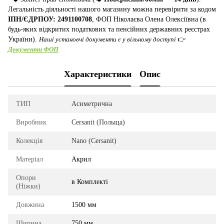
Легальність діяльності нашого магазину можна перевірити за кодом
ІПН/ЄДРПОУ: 2491100708
, ФОП Ніколаєва Олена Олексіївна (в
будь-яких відкритих податкових та пенсійних державних реєстрах
України).
Наші установчі документи є у вільному доступі
👉
Документи ФОП
Характеристики
Опис
ТИП
Асиметрична
Виробник
Cersanit (Польща)
Колекція
Nano (Cersanit)
Матеріал
Акрил
Опори
в Комплекті
(Ніжки)
Довжина
1500 мм
Ширина
750 мм