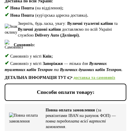
Доставка по всій Україні:
✔
Нова Пошта
(на відділення)
;
✔
Нова Пошта
(кур'єрська адресна доставка)
.
Зверніть, будь ласка, увагу:
Вуличні туалетні кабіни
та
Вуличні душові кабіни
доставляємо по всій Україні
службою
Delivery Auto (Делівері).
Самовивіз:
✔
Самовивіз у місті
Київ;
✔
Самовивіз у місті
Запоріжжя
—
тільки для
Вуличних
туалетних кабін Техпром
та
Вуличних душових кабін Техпром.
ДЕТАЛЬНА ІНФОРМАЦІЯ ТУТ 👉
доставка та самовивіз
Способи оплати товару:
Повна оплата замовлення
(за
реквізитами IBAN на рахунок ФОП) —
повна передоплата всієї вартості
замовлення
.