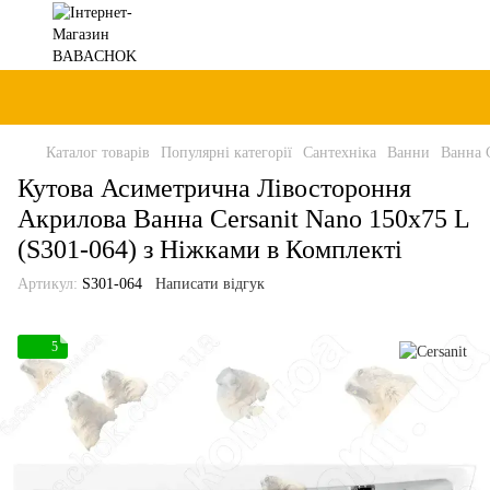
Каталог товарів
Популярні категорії
Сантехніка
Ванни
Ванна C
Кутова Асиметрична Лівостороння
Акрилова Ванна Cersanit Nano 150x75 L
(S301-064) з Ніжками в Комплекті
Артикул:
S301-064
Написати відгук
5