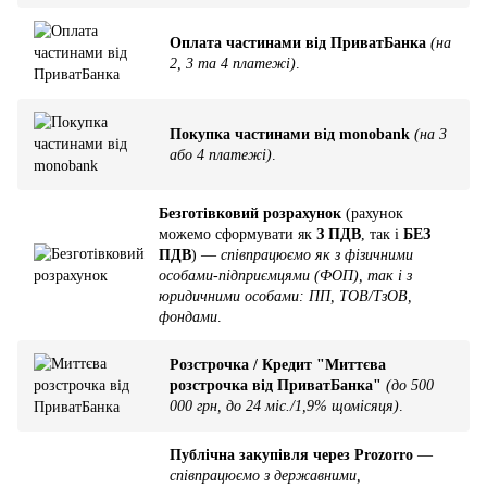
Оплата частинами від ПриватБанка
(на
2, 3 та 4 платежі)
.
Покупка частинами від monobank
(на 3
або 4 платежі)
.
Безготівковий розрахунок
(рахунок
можемо сформувати як
З ПДВ
, так і
БЕЗ
ПДВ
) —
співпрацюємо як з фізичними
особами-підприємцями (ФОП), так і з
юридичними особами: ПП, ТОВ/ТзОВ,
фондами
.
Розстрочка / Кредит "Миттєва
розстрочка від ПриватБанка"
(до 500
000 грн, до 24 міс./1,9% щомісяця)
.
Публічна закупівля через Prozorro
—
співпрацюємо з державними,