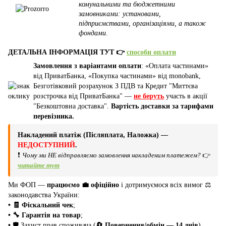
комунальними та бюджетними
замовниками: установами,
підприємствами, організаціями, а також
фондами
.
ДЕТАЛЬНА ІНФОРМАЦІЯ ТУТ 👉
способи оплати
Замовлення з варіантами оплати
: «Оплата частинами»
від ПриватБанка, «Покупка частинами» від monobank,
Безготівковий розрахунок З ПДВ та Кредит "Миттєва
розстрочка від ПриватБанка" —
не беруть
участь в акції
"Безкоштовна доставка".
Вартість доставки за тарифами
перевізника.
Накладений платіж (Післяплата, Наложка) —
НЕДОСТУПНИЙ
.
❗
Чому ми НЕ відправляємо замовлення накладеним платежем?
👉
читайте тут
Ми ФОП —
працюємо 💼 офіційно
і дотримуємося всіх вимог ⚖️
законодавства України:
• 🧾 Фіскальний чек
;
• 🔧 Гарантія на товар
;
•
🛡️ Захист прав споживача (
🔄 Повернення/обмін — 14 днів
).