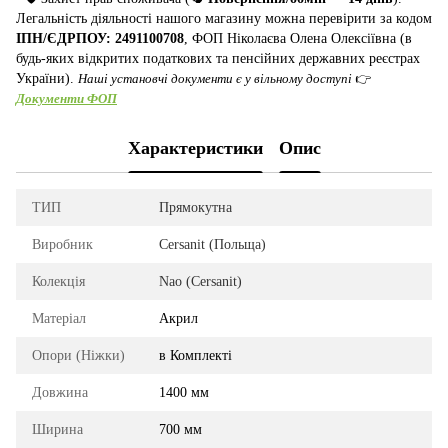
Легальність діяльності нашого магазину можна перевірити за кодом
ІПН/ЄДРПОУ: 2491100708
, ФОП Ніколаєва Олена Олексіївна (в
будь-яких відкритих податкових та пенсійних державних реєстрах
України).
Наші установчі документи є у вільному доступі
👉
Документи ФОП
Характеристики
Опис
ТИП
Прямокутна
Виробник
Cersanit (Польща)
Колекція
Nao (Cersanit)
Матеріал
Акрил
Опори (Ніжки)
в Комплекті
Довжина
1400 мм
Ширина
700 мм