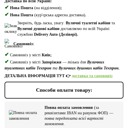
Доставка по всій Україні:
✔
Нова Пошта
(на відділення)
;
✔
Нова Пошта
(кур'єрська адресна доставка)
.
Зверніть, будь ласка, увагу:
Вуличні туалетні кабіни
та
Вуличні душові кабіни
доставляємо по всій Україні
службою
Delivery Auto (Делівері).
Самовивіз:
✔
Самовивіз у місті
Київ;
✔
Самовивіз у місті
Запоріжжя
—
тільки для
Вуличних
туалетних кабін Техпром
та
Вуличних душових кабін Техпром.
ДЕТАЛЬНА ІНФОРМАЦІЯ ТУТ 👉
доставка та самовивіз
Способи оплати товару:
Повна оплата замовлення
(за
реквізитами IBAN на рахунок ФОП) —
повна передоплата всієї вартості
замовлення
.