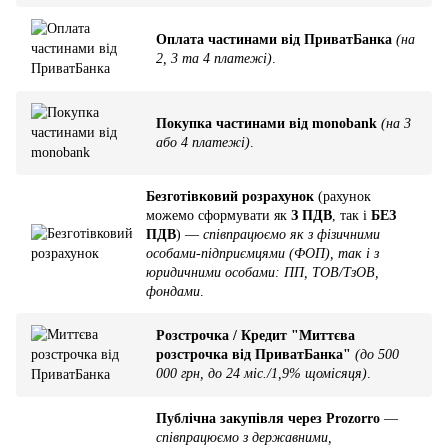
Оплата частинами від ПриватБанка
(на
2, 3 та 4 платежі)
.
Покупка частинами від monobank
(на 3
або 4 платежі)
.
Безготівковий розрахунок
(рахунок
можемо сформувати як
З ПДВ
, так і
БЕЗ
ПДВ
) —
співпрацюємо як з фізичними
особами-підприємцями (ФОП), так і з
юридичними особами: ПП, ТОВ/ТзОВ,
фондами
.
Розстрочка / Кредит "Миттєва
розстрочка від ПриватБанка"
(до 500
000 грн, до 24 міс./1,9% щомісяця)
.
Публічна закупівля через Prozorro
—
співпрацюємо з державними,