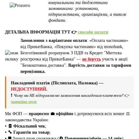
комунальними та бюджетними
замовниками: установами,
підприємствами, організаціями, а також
фондами
.
ДЕТАЛЬНА ІНФОРМАЦІЯ ТУТ 👉
способи оплати
Замовлення з варіантами оплати
: «Оплата частинами»
від ПриватБанка, «Покупка частинами» від monobank,
Безготівковий розрахунок З ПДВ та Кредит "Миттєва
розстрочка від ПриватБанка" —
не беруть
участь в акції
"Безкоштовна доставка".
Вартість доставки за тарифами
перевізника.
Накладений платіж (Післяплата, Наложка) —
НЕДОСТУПНИЙ
.
❗
Чому ми НЕ відправляємо замовлення накладеним платежем?
👉
читайте тут
Ми ФОП —
працюємо 💼 офіційно
і дотримуємося всіх вимог ⚖️
законодавства України:
• 🧾 Фіскальний чек
;
• 🔧 Гарантія на товар
;
•
🛡️ Захист прав споживача (
🔄 Повернення/обмін — 14 днів
).