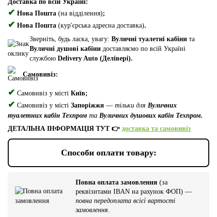
Доставка по всій Україні:
✔
Нова Пошта
(на відділення)
;
✔
Нова Пошта
(кур'єрська адресна доставка)
.
Зверніть, будь ласка, увагу:
Вуличні туалетні кабіни
та
Вуличні душові кабіни
доставляємо по всій Україні
службою
Delivery Auto (Делівері).
Самовивіз:
✔
Самовивіз у місті
Київ;
✔
Самовивіз у місті
Запоріжжя
—
тільки для
Вуличних
туалетних кабін Техпром
та
Вуличних душових кабін Техпром.
ДЕТАЛЬНА ІНФОРМАЦІЯ ТУТ 👉
доставка та самовивіз
Способи оплати товару:
Повна оплата замовлення
(за
реквізитами IBAN на рахунок ФОП) —
повна передоплата всієї вартості
замовлення
.