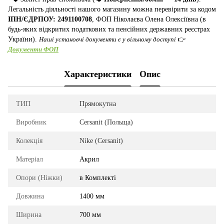
Легальність діяльності нашого магазину можна перевірити за кодом
ІПН/ЄДРПОУ: 2491100708
, ФОП Ніколаєва Олена Олексіївна (в
будь-яких відкритих податкових та пенсійних державних реєстрах
України).
Наші установчі документи є у вільному доступі
👉
Документи ФОП
Характеристики
Опис
ТИП
Прямокутна
Виробник
Cersanit (Польща)
Колекція
Nike (Cersanit)
Матеріал
Акрил
Опори (Ніжки)
в Комплекті
Довжина
1400 мм
Ширина
700 мм