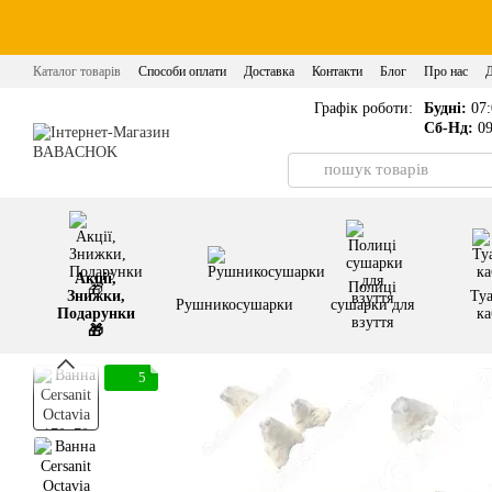
Перейти до основного контенту
Каталог товарів
Способи оплати
Доставка
Контакти
Блог
Про нас
Графік роботи:
Будні:
07:
Сб-Нд:
09
Акції,
Полиці
Знижки,
Туа
Рушникосушарки
сушарки для
Подарунки
ка
взуття
🎁
5