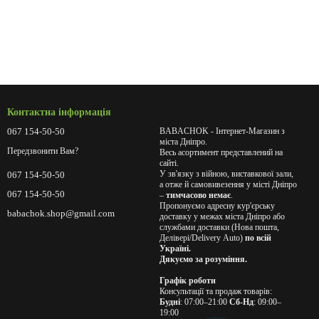
Контактна інформація
067 154-50-50
BABACHOK - Інтернет-Магазин з
міста Дніпро.
Передзвонити Вам?
Весь асортимент представлений на
сайті.
У зв'язку з війною, виставкової зали,
067 154-50-50
а отже й самовивезення у місті Дніпро
067 154-50-50
–
тимчасово немає
.
Пропонуємо адресну кур'єрську
babachok.shop@gmail.com
доставку у межах міста Дніпро або
службами доставки (Нова пошта,
Делівері/Delivery Auto)
по всій
Україні.
Дякуємо за розуміння.
Графік роботи
Консультації та продаж товарів:
Будні
: 07:00–21:00
Сб-Нд
: 09:00–
19:00