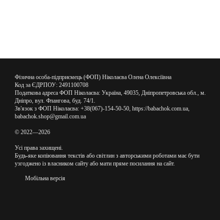
Фізична особа-підприємець (ФОП) Ніколаєва Олена Олексіївна
Код за ЄДРПОУ: 2491100708
Податкова адреса ФОП Ніколаєва: Україна, 49035, Дніпропетровська обл., м.
Дніпро, вул. Флангова, буд. 74/1.
Зв'язок з ФОП Ніколаєва: +38(067)-154-50-50, https://babachok.com.ua,
babachok.shop@gmail.com.ua
© 2022—2026
Усі права захищені.
Будь-яке копіювання текстів або світлин з авторськими роботами має бути
узгоджено із власником сайту або мати пряме посилання на сайт.
Мобільна версія