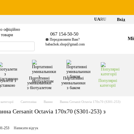
UA
RU
Вхід
о офіційно
067 154-50-50
і товари
Мі
☎️ Передзвонити Вам?
babachok.shop@gmail.com
Портативні
Портативні
туалети з
Популярні
умивальники
умивальники
дставкою
категорії
з біотуалетом
з баком
категорії
Сантехніка
Ванни
Ванна Cersanit Octavia 170x70 (S301-253)
на Cersanit Octavia 170x70 (S301-253) з
01-253
Написати відгук