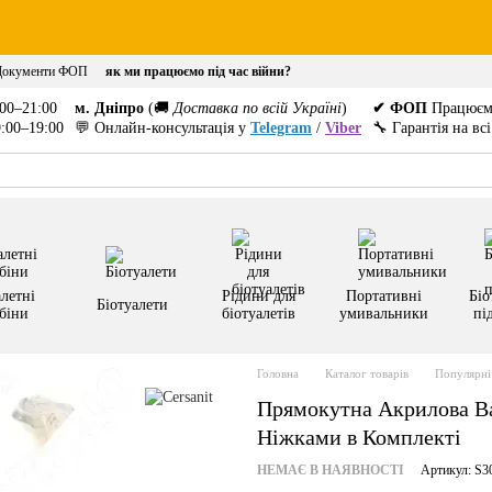
Документи ФОП
як ми працюємо під час війни?
00–21:00
м. Дніпро
(🚚
Доставка по всій Україні
)
✔ ФОП
Працюєм
:00–19:00
💬 Онлайн-консультація у
Telegram
/
Viber
🔧 Гарантія на вс
летні
Рідини для
Портативні
Біо
Біотуалети
біни
біотуалетів
умивальники
пі
Головна
Каталог товарів
Популярні 
Прямокутна Акрилова Ван
Ніжками в Комплекті
НЕМАЄ В НАЯВНОСТІ
Артикул: S3