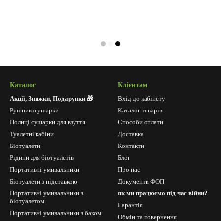
Каталог
Клієнтам
Акції, Знижки, Подарунки 🎁
Вхід до кабінету
Рушникосушарки
Каталог товарів
Полиці сушарки для взуття
Способи оплати
Туалетні кабіни
Доставка
Біотуалети
Контакти
Рідини для біотуалетів
Блог
Портативні умивальники
Про нас
Біотуалети з підставкою
Документи ФОП
Портативні умивальники з
як ми працюємо під час війни?
біотуалетом
Гарантія
Портативні умивальники з баком
Обмін та повернення