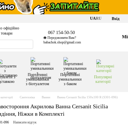
UA
RU
Вхід
о офіційно
067 154-50-50
і товари
Мі
☎️ Передзвонити Вам?
babachok.shop@gmail.com
Портативні
Портативні
туалети з
Популярні
умивальники
умивальники
дставкою
категорії
з біотуалетом
з баком
категорії
Сантехніка
Ванни
Ванна Cersanit Sicilia 150x100 R (S301-096)
остороння Акрилова Ванна Cersanit Sicilia
идіння, Ніжки в Комплекті
01-096
Написати відгук