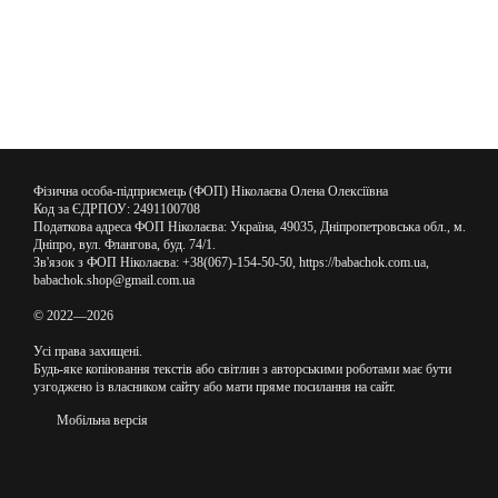
Фізична особа-підприємець (ФОП) Ніколаєва Олена Олексіївна
Код за ЄДРПОУ: 2491100708
Податкова адреса ФОП Ніколаєва: Україна, 49035, Дніпропетровська обл., м.
Дніпро, вул. Флангова, буд. 74/1.
Зв'язок з ФОП Ніколаєва: +38(067)-154-50-50, https://babachok.com.ua,
babachok.shop@gmail.com.ua
© 2022—2026
Усі права захищені.
Будь-яке копіювання текстів або світлин з авторськими роботами має бути
узгоджено із власником сайту або мати пряме посилання на сайт.
Мобільна версія