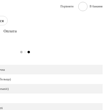
Порівняти
В бажання
ся
Оплата
чна
(Польща)
rsanit)
ті