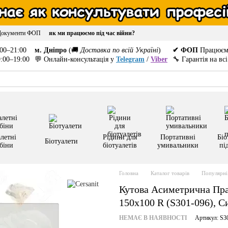
Документи ФОП
як ми працюємо під час війни?
00–21:00
м. Дніпро
(🚚
Доставка по всій Україні
)
✔ ФОП
Працюєм
:00–19:00
💬 Онлайн-консультація у
Telegram
/
Viber
🔧 Гарантія на вс
летні
Рідини для
Портативні
Біо
Біотуалети
біни
біотуалетів
умивальники
пі
Головна
Каталог товарів
Популярні 
Кутова Асиметрична Прав
150x100 R (S301-096), С
НЕМАЄ В НАЯВНОСТІ
Артикул: S3