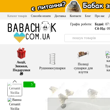
Перейти до основного контенту
Каталог товарів
Способи оплати
Доставка
Контакти
Блог
Про нас
Графік роботи:
Будні:
07:
Сб-Нд:
09
Акції,
Полиці
Знижки,
Туа
Рушникосушарки
сушарки для
Подарунки
ка
взуття
🎁
5