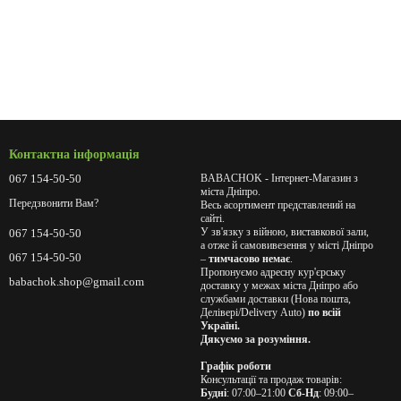
Контактна інформація
067 154-50-50
BABACHOK - Інтернет-Магазин з
міста Дніпро.
Передзвонити Вам?
Весь асортимент представлений на
сайті.
У зв'язку з війною, виставкової зали,
067 154-50-50
а отже й самовивезення у місті Дніпро
067 154-50-50
–
тимчасово немає
.
Пропонуємо адресну кур'єрську
babachok.shop@gmail.com
доставку у межах міста Дніпро або
службами доставки (Нова пошта,
Делівері/Delivery Auto)
по всій
Україні.
Дякуємо за розуміння.
Графік роботи
Консультації та продаж товарів:
Будні
: 07:00–21:00
Сб-Нд
: 09:00–