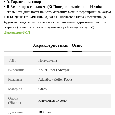
• 🔧 Гарантія на товар
;
•
🛡️ Захист прав споживача (
🔄 Повернення/обмін — 14 днів
).
Легальність діяльності нашого магазину можна перевірити за кодом
ІПН/ЄДРПОУ: 2491100708
, ФОП Ніколаєва Олена Олексіївна (в
будь-яких відкритих податкових та пенсійних державних реєстрах
України).
Наші установчі документи є у вільному доступі
👉
Документи ФОП
Характеристики
Опис
ТИП
Прямокутна
Виробник
Koller Pool (Австрія)
Колекція
Atlantica (Koller Pool)
Матеріал
Сталь
Опори
Купуються окремо
(Ніжки)
Довжина
1800 мм