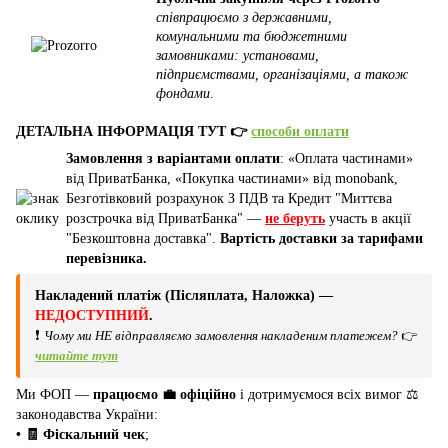
співпрацюємо з державними,
комунальними та бюджетними
замовниками: установами,
підприємствами, організаціями, а також
фондами
.
ДЕТАЛЬНА ІНФОРМАЦІЯ ТУТ 👉
способи оплати
Замовлення з варіантами оплати
: «Оплата частинами»
від ПриватБанка, «Покупка частинами» від monobank,
Безготівковий розрахунок З ПДВ та Кредит "Миттєва
розстрочка від ПриватБанка" —
не беруть
участь в акції
"Безкоштовна доставка".
Вартість доставки за тарифами
перевізника.
Накладений платіж (Післяплата, Наложка) —
НЕДОСТУПНИЙ
.
❗
Чому ми НЕ відправляємо замовлення накладеним платежем?
👉
читайте тут
Ми ФОП —
працюємо 💼 офіційно
і дотримуємося всіх вимог ⚖️
законодавства України:
• 🧾 Фіскальний чек
;