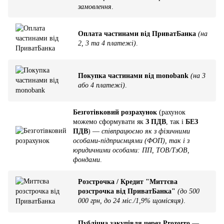
замовлення
.
Оплата частинами від ПриватБанка
(на
2, 3 та 4 платежі)
.
Покупка частинами від monobank
(на 3
або 4 платежі)
.
Безготівковий розрахунок
(рахунок
можемо сформувати як
З ПДВ
, так і
БЕЗ
ПДВ
) —
співпрацюємо як з фізичними
особами-підприємцями (ФОП), так і з
юридичними особами: ПП, ТОВ/ТзОВ,
фондами
.
Розстрочка / Кредит "Миттєва
розстрочка від ПриватБанка"
(до 500
000 грн, до 24 міс./1,9% щомісяця)
.
Публічна закупівля через Prozorro
—