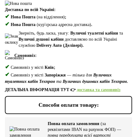
Доставка по всій Україні:
✔
Нова Пошта
(на відділення)
;
✔
Нова Пошта
(кур'єрська адресна доставка)
.
Зверніть, будь ласка, увагу:
Вуличні туалетні кабіни
та
Вуличні душові кабіни
доставляємо по всій Україні
службою
Delivery Auto (Делівері).
Самовивіз:
✔
Самовивіз у місті
Київ;
✔
Самовивіз у місті
Запоріжжя
—
тільки для
Вуличних
туалетних кабін Техпром
та
Вуличних душових кабін Техпром.
ДЕТАЛЬНА ІНФОРМАЦІЯ ТУТ 👉
доставка та самовивіз
Способи оплати товару:
Повна оплата замовлення
(за
реквізитами IBAN на рахунок ФОП) —
повна передоплата всієї вартості